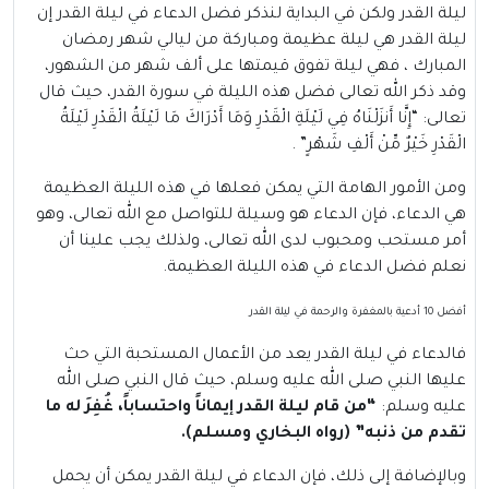
ليلة القدر ولكن في البداية لنذكر فضل الدعاء في ليلة القدر إن
ليلة القدر هي ليلة عظيمة ومباركة من ليالي
شهر رمضان
المبارك ، فهي ليلة تفوق قيمتها على ألف شهر من الشهور،
وقد ذكر الله تعالى فضل هذه الليلة في سورة القدر، حيث قال
تعالى: “إِنَّا أَنزَلْنَاهُ فِي لَيْلَةِ الْقَدْرِ وَمَا أَدْرَاكَ مَا لَيْلَةُ الْقَدْرِ لَيْلَةُ
الْقَدْرِ خَيْرٌ مِّنْ أَلْفِ شَهْرٍ” .
ومن الأمور الهامة التي يمكن فعلها في هذه الليلة العظيمة
هي الدعاء، فإن الدعاء هو وسيلة للتواصل مع الله تعالى، وهو
أمر مستحب ومحبوب لدى الله تعالى، ولذلك يجب علينا أن
نعلم فضل الدعاء في هذه الليلة العظيمة.
أفضل 10 أدعية بالمغفرة والرحمة في ليلة القدر
فالدعاء في ليلة القدر يعد من الأعمال المستحبة التي حث
عليها النبي صلى الله عليه وسلم، حيث قال النبي صلى الله
عليه وسلم:
“من قام ليلة القدر إيماناً واحتساباً، غُفِرَ له ما
تقدم من ذنبه” (رواه البخاري ومسلم).
وبالإضافة إلى ذلك، فإن الدعاء في ليلة القدر يمكن أن يحمل