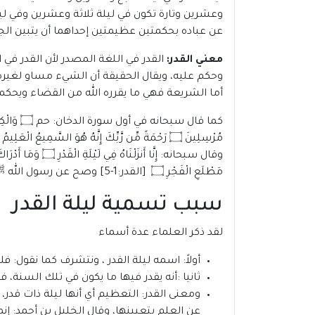
وعشرين وتارة تكون في ليلة ثلاثة وعشرين وفي ل
عن عباده بحكمتين عظيمتين إحداهما أن يتبين الج
معني القدر:
القدر في اللغة المصدر لأن القدر في 
وحكم عليه، ويقال الحقيقة أن الشيء مساو لغيره بغي
أما الشريعة فهي ما يقرره الله من القضاء ويحكمه
كما قال سبحانه في أول سورة الدخان:
حم
۝
وَالْك
مُرْسِلِينَ
۝
رَحْمَةً مِّن رَّبِّكَ إِنَّهُ هُوَ السَّمِيعُ الْعَلِيمُ
۝
وقال سبحانه:
إِنَّا أَنزَلْنَاهُ فِي لَيْلَةِ الْقَدْرِ
۝
وَمَا أَدْرَاكَ
مَطْلَعِ الْفَجْرِ
۝
[القدر:1-5] وصح عن رسول الله ﷺ أنه قال:
سبب تسمية ليلة القدر
لقد ذكر العلماء عدة أسماء
أولاً: اسمه ليلة القدر ، ونتشرف كما نقول: 
ثانيا :أنه يقدر فيها ما يكون في تلك السنة،
ومعنى القدر: التعظيم أي أنها ليلة ذات قدر،
عن العلم بتعيينها، وقال الخليل بن أحمد: إنم