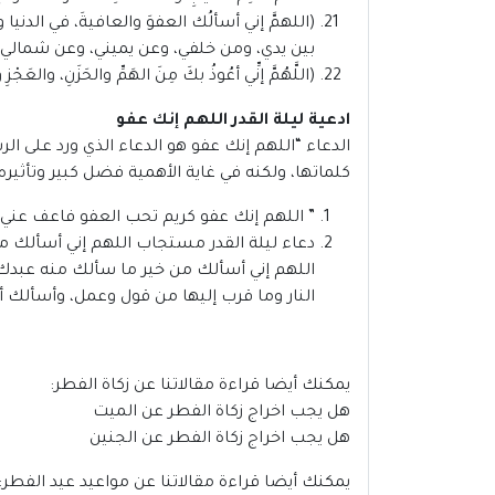
(اللهمَّ إني أسألُك العفوَ والعافيةَ، في الدنيا 
بين يدي، ومن خلفي، وعن يميني، وعن شمالي، وم
(اللَّهُمَّ إنِّي أعُوذُ بكَ مِنَ الهَمِّ والحَزَنِ، والعَجْزِ
ادعية ليلة القدر اللهم إنك عفو
الدعاء “اللهم إنك عفو هو الدعاء الذي ورد على ا
كلماتها، ولكنه في غاية الأهمية فضل كبير وتأثيره
” اللهم إنك عفو كريم تحب العفو فاعف عني 
دعاء ليلة القدر مستجاب اللهم إني أسألك من
اللهم إني أسألك من خير ما سألك منه عبدك 
النار وما قرب إليها من قول وعمل، وأسألك 
يمكنك أيضا قراءة مقالاتنا عن زكاة الفطر:
هل يجب اخراج زكاة الفطر عن الميت
هل يجب اخراج زكاة الفطر عن الجنين
يمكنك أيضا قراءة مقالاتنا عن مواعيد عيد الفطر: