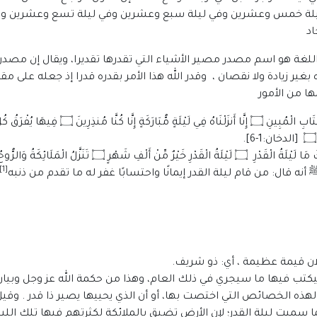
يلة خمس وعشرين وفي ليلة سبع وعشرين وفي ليلة تسع وعشرين وفي ال
اد
اللغة هو اسم مصدر مصير الأشياء التي تقدرها تقديرا، ويقال إن مصدر ا
ر زيادة ولا نقصان ، وقدر الله هذا الأمر بقدره قدرا إذ جعله على مقد
ا من الأمور
ِتَابِ الْمُبِينِ
۝
إِنَّا أَنزَلْنَاهُ فِي لَيْلَةٍ مُّبَارَكَةٍ إِنَّا كُنَّا مُنذِرِينَ
۝
فِيهَا يُفْرَقُ كُل
[الدخان:1-6].
 مَا لَيْلَةُ الْقَدْرِ
۝
لَيْلَةُ الْقَدْرِ خَيْرٌ مِّنْ أَلْفِ شَهْرٍ
۝
تَنَزَّلُ الْمَلَائِكَةُ وَالرُّ
[1]
من قام ليلة القدر إيمانًا واحتسابًا غفر له ما تقدم من ذنبه
فلان قيمة عظيمة ، أي: ذو شريف.
 فيكتب فيها ما سيجري في ذلك العام، وهذا من حكمة الله عز وجل وبيا
 لهذه الخصائص التي اختصت بها، أو أن الذي يحييها يصير ذا قدر . وقي
ا سميت ليلة القدر؛ لإن الأرض تضيق بالملائكة لكثرتهم فيها تلك الليلة