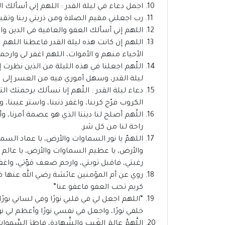
اجمل دعاء في ليلة القدر : اللهم إني أسألك ال
رب اجعلني مقيم الصلاة ومن ذريتي ربنا وتقبل 
اللهم إني أسألك العفو والعافية في الدين و
اللهم إن كانت هذه ليلة القدر فاعطنا اللهم
الأحياء منهم و الأموات، اللهم اغفر لي وارحمني
اللّهم اجعلنا في هذه الليلة من الذين نظرت 
ليلة القدر، وسهل أموري فيه من العسر إلى ال
دعاء ليلة القدر : اللّهم إنا نسألك برحمتك الت
الكروب فرّج كربنا، واغفر ذنبنا، واستر عيبنا
اللّهم أصلح لنا ديننا الذي هو عصمة أمرنا، وأ
راحة لنا من كل شر.
اللهمّ يا نور السماوات والأرض، يا عماد السم
والأرض، يا عظيم السماوات والأرض، يا عالم 
رغبتي، فاقبل توبتي، وارحم ضعف قوّتي، واغفر 
روي عن أم المؤمنين عائشة رضي الله عنها في 
كريم تحب العفو فاعفو عنا”
“اللهم اجعل لي في قلبي نورًا وفي لساني نورًا
خلفي نورًا، واجعل في نفسي نورًا وأعظم لي نو
اللَّهمَّ عالِمَ الغَيبِ والشَّهادةِ، فاطرَ السَّموات