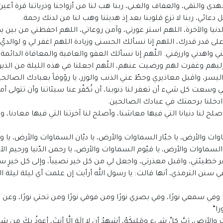
هدى والتقى، والعفاف والغنى، ربنا هب لنا من أزواجنا وذرياتنا قرة أعين
دعائي، ربنا لا تزغ قلوبنا بعد إذ هديتنا وهب لنا من لدنك رحمة.
الدنيا والآخرة، اللهم استر عورتي، وآمن روعاتي، اللهم احفظني من ب
 على قدر قدرك، اللهم إنا نسألك الحسنى وزيادة اللهم اغفر لي و لوا
 واهدني وارزقني. اللّهم إنا نسألك العفو والعافية والمعافاة الدائمة في
إليهم وغفرت لهم ورضيت عنهم، اللّهم اجعلنا في هذه الليلة من الذين
يسر، واقبل معاذيري وحطّ عني الذنب والوزر، يا رؤوفاً بعبادك الصالحي
ي وسعت كل شيء أن تغفر لنا ذنوبنا، أن تُكفّر عنا سيئاتنا وأن تتولى أمرن
، وادخلنا برحمتك في عبادك الصالحين.
صلح لنا دنيانا التي فيها معاشنا، وأصلح لنا آخرتنا التي فيها معادنا، 
اوات والأرض، يا جبّار السماوات والأرض، يا ديّان السماوات والأرض، ي
السماوات والأرض، يا قيّوم السماوات والأرض، يا رحمن الدّنيا ورحيم 
خطيئتي، واقبل معذرتي، واجعل لي من كل خير نصيباً، وإلى كل خيرٍ سبيل
سنن الترمذي، أنها قالت: يا رسول الله أرأيت إن علمت أي ليلة ليلة ال
 وفي سمعي نورًا، وفي بصري نورًا ومن فوقي نورًا ومن تحتي نورًا، وعن يم
را”
ِ والأرضِ، رَبَّ كلِّ شيءٍ ومَليكَهُ، أشهدُ أن لا إلَهَ إلَّا أنتَ، أعوذُ بِكَ مِن