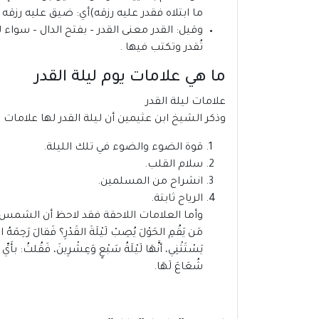
ما ابتلاه فقدر عليه رزقه)أي: ضيق عليه رزقه .
وقيل: القدر معنى القدر – بفتح الدال – سواء 
تُقدر وتكتب فيها .
ما هي علامات يوم ليلة القدر
علامات ليلة القدر
وذكر الشيخ ابن عثيمين أن ليلة القدر لها علامات 
قوة الضوء والضوء في تلك الليلة.
سلام القلب.
انشراح من المسلمين.
الرياح ثابتة.
وأما العلامات اللاحقة فقد لاحظ أن الشمس تشرق في ا
مَن يَقُمِ الحَوْلَ يُصِبْ لَيْلَةَ القَدْرِ؟ فَقالَ رَحِمَهُ اللّ
يَسْتَثْنِي، أنَّهَا لَيْلَةُ سَبْعٍ وَعِشْرِينَ، فَقُلتُ: بأَيّ
شُعَاعَ لَهَا.