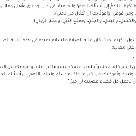
والآخرةِ، اللهمَّ إني أسألُك العفوَ والعافيةَ، في دِيني ودنيايَ وأهلي ومالي
ن فوقي، وأعوذُ بك أن أُغْتَالَ من تحتي).
 والكَسَلِ، والبُخْلِ، والجُبْنِ، وضَلَعِ الدَّيْنِ، وغَلَبَةِ الرِّجالِ).
لرسول الكريم، حيث كان عليه الصلاة والسلام يعيده في هذه الليلة الط
 على معانيه.
“
 الخير كله عاجله وآجله ما علمت منه وما لم أعلم، وأعوذ بك من الش
ونبيك وأعوذ بك من شر ما عاذ به عبدك ونبيك، اللهم إني أسألك الج
أن تجعل كل قضاء قضيته لي خيرًا”