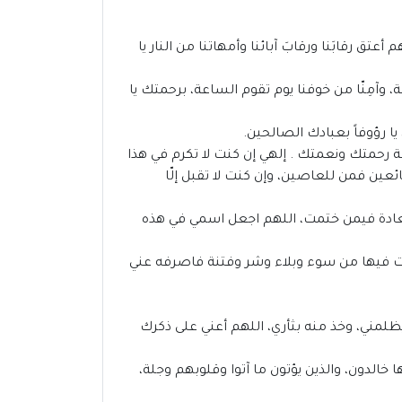
عتق رقابَنا ورقابَ آبائنا وأمهاتنا من النار يا
 وآمِنّا من خوفنا يوم تقوم الساعة، برحمتك يا
ا رؤوفاً بعبادك الصالحين.
 رحمتك ونعمتك . إلهي إن كنت لا تكرم في هذا
ئعين فمن للعاصين، وإن كنت لا تقبل إلّا
عادة فيمن ختمت، اللهم اجعل اسمي في هذه
ت فيها من سوء وبلاء وشر وفتنة فاصرفه عني
ظلمني، وخذ منه بثأري، اللهم أعني على ذكرك
خالدون، والذين يؤتون ما آتوا وقلوبهم وجلة،