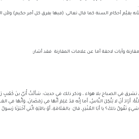
لأنه يقيّم أحكام السنة كما قال تعالى: (فيها يفرق كل أمر حكيم) ولأن 
مقارنة وآيات لاحقة أما عن علامات المقارنة فقد أشار:
لصباح بلا هواء ، وذكر ذلك في حديث: سَأَلْتُ أُبَيَّ بنَ كَعْبٍ رَضِيَ اللَّه
َهُ: أَرَادَ أَنْ لا يَتَّكِلَ النَّاسُ، أَما إنَّه قدْ عَلِمَ أنَّهَا في رَمَضَانَ، وَأنَّهَا في العَشْ
ِ شيءٍ تَقُولُ ذلكَ؟ يا أَبَا المُنْذِرِ، قالَ: بالعَلَامَةِ، أَوْ بالآيَةِ الَّتي أَخْبَرَنَا رَسولُ