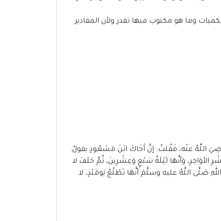
الكميات وما هو مكتوب فيها تقدر ولأن المقادير
ُ عنْه، فَقُلتُ: إنَّ أَخَاكَ ابْنَ مَسْعُودٍ يقولُ:
رِ الأوَاخِرِ، وَأنَّهَا لَيْلَةُ سَبْعٍ وَعِشْرِينَ، ثُمَّ حَلَفَ لا
 اللهِ صَلَّى اللَّهُ عليه وسلَّمَ أنَّهَا تَطْلُعُ يَومَئذٍ، لا