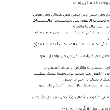
 واجعلنا للمتقين إماما.
ين يدي ومن خلفي وعن يميني وعن شمالي ومن فوقي.
لديّ و لأصحاب الحقوق علي وللمسلمين والمسلمات
 الدين والدنيا والآخرة.
 تُسلّم عليهم الملائكة. يارب ارزقني فضل قيام
ن.
ا، أن تختم بالباقيات الصالحات أعمالنا، يا مُفرّج
واجعل الحياة زيادة لنا في كل خير، واجعل الموت
ا وارث السماوات والأرض، يا مالك السماوات
الآخرة، اللهم إليك مددت يدي، وفيما عندك عظمت
اً، برحمتك يا أرحم الراحمين.
قدر ما أقول فيها قال: قولي: “اللهم إنك عفو
يني نورًا وعن شمالي نورًا، ومن بين يدي نورًا ومن
 شرِّ نفسي وشرِّ الشَّيطانِ وشِركِهِ.