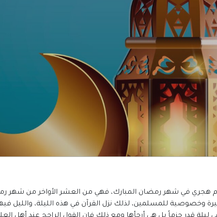
ام هجري في شهر رمضان المبارك، فهي من العشر الأواخر من شهر رمض
رة وخصوصية للمسلمين، لذلك نزل القرآن في هذه الليلة، والليل ف
لة قدر جزماً بل هي أرجأها ومع ذلك فإن القول الراجح عند أهل العلم 