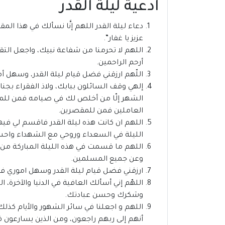
ادعية ليلة القدر
دعاء ليلة القدر اللهم إنَّا نسألك في هذا المقا
عزيز يا غفار”.
اللهم لا تحرمنا من شفاعة نبيك، واجعل التقوى
أرحم الراحمين.
اللّهم ارزقني فضل قيام ليلة القدر، وسهل أم
إلهي وقف السائلون ببابك، ولاذ الفقراء بج
الشهر إلّا من أخلص لك في صيامه فمن للمذنب 
العاملين فمن للمقصرين.
اللهم ان كانت هذه ليلة القدر فاقسم لي ف
الليلة في السعداء وروحي مع الشهداء واحس
اللهم ما قسمت في هذه الليلة المباركة م
وعن جميع المسلمين.
ارزقني فضل قيام ليلة القدر وسهل اموري في
اللهّم إني أسألك العافية في الدنيا والآخر
وشكرك وحسن عبادتك.
اللهم و اجعلنا في سائر الشهور والأيام كذلك
أنهم إلى ربهم راجعون، ومن الذين يسارعون 