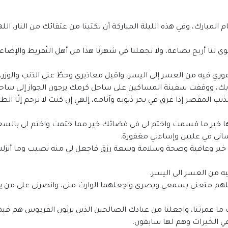
م المبارك، وفي هذه الليلة المباركة أن تكتبنا من عتقائك من النار، اللهم أ
 لنا أربح بضاعة، ولا تجعلنا في شهرنا هذا من أهل التّفريط والإضاعة،
وري فيه من العسر إلى اليسر، واقبل معاذيري وحطّ عني الذنب والوزر، ي
نابك، ووقفت سفينة المساكين على ساحل كرمك يرجون الجواز إلى ساحة
المقصر إذا غرق في بحر ذنوبه وآثامه، إلهي إن كنت لا ترحم إلّا الطا
يها خير ما قسمت واختم لي في قضائك خير مما ختمت واختم لي بالس
اني في عليين وإساءتي مغفورة.
ن خير وعافية وصحة وسلامة وسعة رزق فاجعل لي منه نصيب وما أنزل
ه من العسر الى اليسر.
ة، اللهم متعني بسمعي وبصري واجعلهما الوارث مني، وانصرني على من ي
 ما عمرتنا، واجعلنا من عبادك الصالحين الذين يرثون الفردوس هم فيها 
في الخيرات وهم لها سابقون.