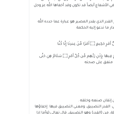
أشفاع أيضاً قد تكون وقد أخفاها الله عز وجل
لقدر الذي يقدر المصير هو عبارة عما حدده الله
ار ما تدعو إليه الحكمة
ُّ أَمْرٍ حَكِيمٍ
۝
أَمْرًا مِّنْ عِندِنَا إِنَّا كُنَّا
وحُ فِيهَا بِإِذْنِ رَبِّهِم مِّن كُلِّ أَمْرٍ
۝
سَلَامٌ هِيَ حَتَّى
متفق على صحته
ن إتقان صنعه وخلقه .
ل: القدر التضييق، ومعنى التضييق فيها: إخفاؤها
، من (القدر) وهو التضييق، قال تعالى:(وأما إذا