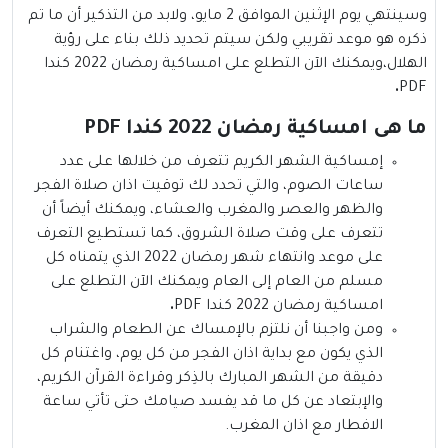
وسينتهي يوم الإثنين الموافق 2 مايو، ولابد من التذكير أن ما تم
ذكره هو موعد تقريبي ولكن سيتم تحديد ذلك بناء على رؤية
الهلال،ويمكنك الآن التطلع على امساكية رمضان 2022 كندا
.
PDF
ما هى امساكية رمضان 2022 كندا PDF
إمساكية الشهر الكريم تتعرف من خلالها على عدد
ساعات الصوم، والتي تحدد لك توقيت اذان صلاة الفجر
والظهر والعصر والمغرب والعشاء، ويمكنك أيضاً أن
تتعرف على وقت صلاة الشروق، كما تستطيع التعرف
على موعد وانتهاء شهر رمضان 2022 الذي يتمناه كل
مسلم من العام إلى العام ويمكنك الآن التطلع على
امساكية رمضان 2022 كندا PDF
.
ومن واجبنا أن نلتزم بالإمساك عن الطعام والشراب
الذي يكون مع بداية اذان الفجر من كل يوم، واغتنام كل
دقيقة من الشهر المبارك بالذِكر وقراءة القرآن الكريم،
والإبتعاد عن كل ما قد يفسد صيامك حتى تأتي ساعة
الافطار مع اذان المغرب.