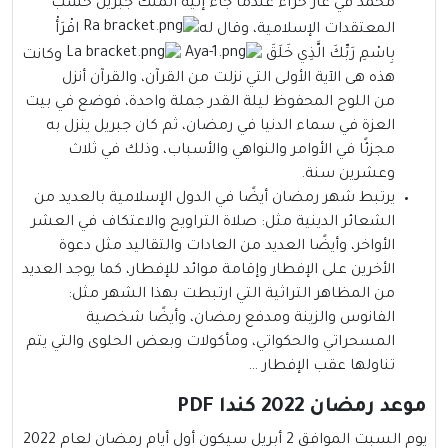
محمد في غار حراء عندما جاء إليه المَلَك جبريل حسب
المعتقدات الإسلامية، وقال له
اقْرَأْ
بِاسْمِ رَبِّكَ الَّذِي خَلَقَ
وكانت
هذه هى الآية الأولى التي نزلت من القرآن، والقرآن أنزل
من اللوح المحفوظ ليلة القدر جملة واحدة، فوضع في بيت
العزة في سماء الدنيا في رمضان، ثم كان جبريل ينزل به
مجزئًا في الأوامر والنواهي والأسباب، وذلك في ثلاث
وعشرين سنة.
يرتبط شهر رمضان أيضًا في الدول الإسلامية بالعديد من
الشعائر الدينية مثل: صلاة التراويح والاعتكاف في العشر
الأواخر، وأيضًا العديد من العادات والتقاليد مثل دعوة
الأخرين على الإفطار وإقامة موائد للإفطار، كما يوجد العديد
من المظاهر التراثية التي ارتبطت بهذا الشهر مثل:
الفانوس والزينة ومدفع رمضان، وأيضًا شخصية
المسحراتي والحكواتي، ومأكولات وبعض الحلوى والتي يتم
تناولها عقب الإفطار …
موعد رمضان 2022 كندا PDF
يوم السبت الموافق 2 أبريل سيكون أول أيام رمضان لعام 2022