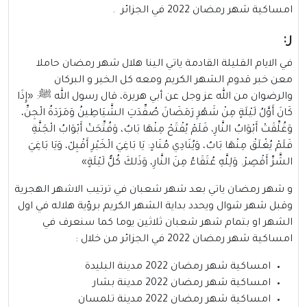
امساكية شهر رمضان 2022 في الجزائر .
ر:
في الايام القليلة القادمة ياتي الينا هلال شهر رمضان حاملا
معن خبر قدوم الشهر الكريم ومعه كل الخير و البركان
والرضوان من الله عز وجل عن أبي هريرة، قال رسول الله ﷺ: «إِذَا
كَانَ أَوَّلُ لَيْلَةٍ مِنْ شَهْرِ رَمَضَانَ صُفِّدَتِ الشَّيَاطِينُ وَمَرَدَةُ الْجِنِّ،
وَغُلِّقَتْ أَبْوَابُ النَّارِ، فَلَمْ يُفْتَحْ مِنْهَا بَابٌ، وَفُتِّحَتْ أَبْوَابُ الْجَنَّةِ
فَلَمْ يُغْلَقْ مِنْهَا بَابٌ، وَيُنَادِي مُنَادٍ: يَا بَاغِيَ الْخَيْرِ أَقْبِلْ، وَيَا بَاغِيَ
الشَّرِّ أَقْصِرْ. وَلِلَّهِ عُتَقَاءُ مِنَ النَّارِ، وَذَلكَ كُلُّ لَيْلَةٍ»
و شهر رمضان ياتي بعد شهر شعبان في ترتيب الاشهر الهجرية
وقبل شهر شوال ويحدد بداية الشهر الكريم برؤية هلاله في اول
الشهر او بتمام شهر شعبان ثلاثين يوما كما سنعرف في
امساكية شهر رمضان 2022 في الجزائر من خلال :
امساكية شهر رمضان 2022 مدينة البليدة
امساكية شهر رمضان 2022 مدينة بشار
امساكية شهر رمضان 2022 مدينة تلمسان