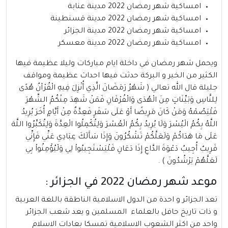
امساكية شهر رمضان 2022 مدينة عنابة
امساكية شهر رمضان 2022 مدينة قسنطينة
امساكية شهر رمضان 2022 مدينة الجزائر
امساكية شهر رمضان 2022 مدينة معسكر
ويحمل شهر رمضان في داخلة ايام مباركات وليلا عظيمة فيها
الكثير من الخير و البركة حدثت فيها احداث عظيمة ومواقف
جليلة قال الله تعالي ( شَهْرُ رَمَضَانَ الَّذِي أُنْزِلَ فِيهِ الْقُرْآنُ هُدًى
لِلنَّاسِ وَبَيِّنَاتٍ مِنَ الْهُدَى وَالْفُرْقَانِ فَمَنْ شَهِدَ مِنْكُمُ الشَّهْرَ
فَلْيَصُمْهُ وَمَنْ كَانَ مَرِيضًا أَوْ عَلَى سَفَرٍ فَعِدَّةٌ مِنْ أَيَّامٍ أُخَرَ يُرِيدُ
اللَّهُ بِكُمُ الْيُسْرَ وَلَا يُرِيدُ بِكُمُ الْعُسْرَ وَلِتُكْمِلُوا الْعِدَّةَ وَلِتُكَبِّرُوا اللَّهَ
عَلَى مَا هَدَاكُمْ وَلَعَلَّكُمْ تَشْكُرُونَ وَإِذَا سَأَلَكَ عِبَادِي عَنِّي فَإِنِّي
قَرِيبٌ أُجِيبُ دَعْوَةَ الدَّاعِ إِذَا دَعَانِ فَلْيَسْتَجِيبُواْ لِي وَلْيُؤْمِنُواْ بِي
لَعَلَّهُمْ يَرْشُدُونَ ) .
موعد شهر رمضان 2022 في الجزائر :
تعد الجزائر و احدة من الدول الاسلامية الناطقة باللغة العربية
و ذات تاريخ حافل بالعلماء المسلمين و يعد شعب الجزائر
واحد من اكثر الشعوب الاسلامية تمسكا بعادات الاسلام