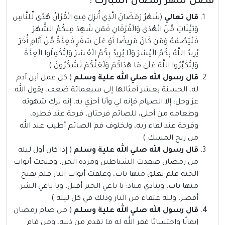
فضل شهر رمضان المبارك :
قال تعالي
(شَهْرُ رَمَضَانَ الَّذِي أُنزِلَ فِيهِ الْقُرْآنُ هُدًى لِّلنَّاسِ
وَبَيِّنَاتٍ مِّنَ الْهُدَىٰ وَالْفُرْقَانِ فَمَن شَهِدَ مِنكُمُ الشَّهْرَ
فَلْيَصُمْهُ وَمَن كَانَ مَرِيضًا أَوْ عَلَىٰ سَفَرٍ فَعِدَّةٌ مِّنْ أَيَّامٍ أُخَرَ
يُرِيدُ اللَّهُ بِكُمُ الْيُسْرَ وَلَا يُرِيدُ بِكُمُ الْعُسْرَ وَلِتُكْمِلُوا الْعِدَّةَ
وَلِتُكَبِّرُوا اللَّهَ عَلَىٰ مَا هَدَاكُمْ وَلَعَلَّكُمْ تَشْكُرُونَ )
قال رسول الله صلي الله علية وسلم
( كل عمل أبن آدم
له، الحسنة بعشر أمثالها إلى سبعمائة ضعف، يقول الله
عز وجل: إلا الصيام فإنه لي وأنا أحزي به، إنه ترك شهوته
وطعامه من أجلي، للصائم فرحتان، فرحة عند فطره،
وفرحة عند لقاء ربه، ولخلوف فم الصائم أطيب عند الله
من ريح المسك )
قال رسول الله صلي الله علية وسلم
( إذا كان أول ليلة
من رمضان صفدت الشياطين ومردة الجن، وفتحت أبواب
الجنة فلم يغلق منها باب، وغلقت أبواب النار فلم يفتح
منها باب، وينادي مناد: يا باغي الخير أقبل، ويا باغي الشر
أقصر، ولله عتقاء من النار وذلك في كل ليلة )
قال رسول الله صلي الله علية وسلم
( من صام رمضان
إيمانًا واحتسابًا غفر الله له ما تقدم من ذنبه، ومن قام