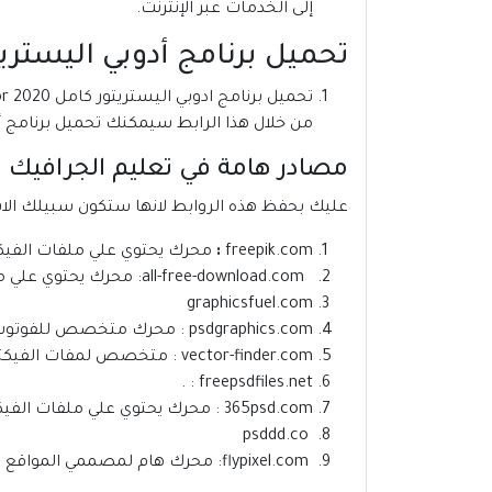
إلى الخدمات عبر الإنترنت.
تحميل برنامج أدوبي اليستريتور 2020 مفعل مدى الحياه | llustrator CC
تحميل برنامج ادوبي اليستريتور كامل Adobe Illustrator 2020
من خلال هذا الرابط سيمكنك تحميل برنامج أدوبي اليستريتور 2020 مفعل مدى ال
مصادر هامة في تعليم الجرافيك دي
عليك بحفظ هذه الروابط لانها ستكون سبيلك الا
freepik.com
:
محرك يحتوي علي ملفات الفيك
all-free-download.com
: محرك يحتوي علي م
graphicsfuel.com
psdgraphics.com
: محرك متخصص للفوتوشوب
vector-finder.com
: متخصص لمفات الفيكتو
: .
freepsdfiles.net
365psd.com
: محرك يحتوي علي ملفات الفيك
psddd.co
flypixel.com
: محرك هام لمصممي المواقع