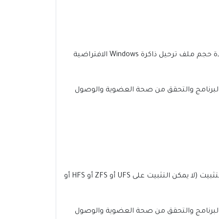
تتوفر مساحة تبلغ 1.6 جيجابايت على القرص الثابت للتثبيت؛ مع توفر مساحة إضافية فارغة أثناء التثبيت (يجب زيادة حجم ملف ترحيل ذاكرة Windows الافتراضية
 البرنامج والتحقق من صحة العضوية والوصول
تتوفر مساحة قدرها 1.8 جيجا بايت على محرك الأقراص الثابتة للتثبيت؛ ويتطلب توفر مساحة فارغة إضافية أثناء التثبيت (لا يمكن التثبيت على UFS أو ZFS أو HFS أو
 البرنامج والتحقق من صحة العضوية والوصول