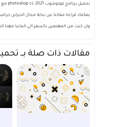
تحميل برنامج فوتوشوب photoshop cc 2021 مع التفعيل مدي الحياة
يمكنك قراءة مقالنا عن بداية مجال الديزاين جرافيك من
وان كنت من المهتمين بالسفر الي المانيا فهذا ا
مقالات ذات صلة بــ تحميل برنامج أدوبي