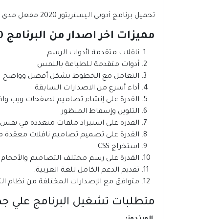
تحميل برنامج أدوبي اليستريتور 2020 مفعل مدى الحياه | Adobe Illustrator CC
مميزات اخر اصدار من البرنامج CC 17.0.0:
ناقلات متقدمة لأدوات الرسم
أدوات متقدمة للطباعة باللمس
التعامل مع الخطوط بشكل أفضل وواضح
أداء أسرع من الاصدارات السابقة
القدرة على إنشاء تصاميم لصفحات ويب واضح
التلوين وإسقاط المنظور
القدرة على استيراد ملفات متعددة في نفس الوقت م
القدرة على تصميم تصاميم ناقلات معقدة مع
استخراج CSS
القدرة على رسم مختلف التصاميم والأحجام 
تقديم الدعم الكامل للغة العربية.
متوافق مع الإصدارات المختلفة من نظام التشغيل Windows و نظام التشغ
متطلبات تشغيل البرنامج علي جهاز الكمبي