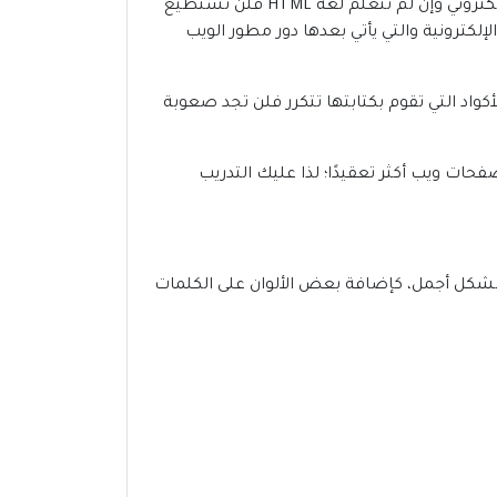
أول لغة عليك أن تتعلمها حتى تبدأ في ذلك المجال بشكل صحيح هي لغة HTML فهي اللغة التي يقوم عليها الموقع الإلكتروني وإن لم تتعلم لغة HTML فلن تستطيع
إلكترونية والتي يأتي بعدها دور مطور الويب
أكواد التي تقوم بكتابتها تتكرر فلن تجد صعوبة
ات ويب أكثر تعقيدًا؛ لذا عليك التدريب
الصفحة تظهر بشكل أجمل، كإضافة بعض الألوان على الكلمات