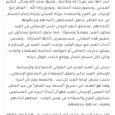
حيث أنها تعد تقربًا لله وطاعته ، وفيها يمجد الله ويذكر ، كتكبير
العيدين ، وحضور صلاة الجماعة ، وتوزيع زكاة الله. – الفطر مع
الإعراب عن الفرح والسعادة ببركة العيدين وبركة إتمام الصيام
في عيد الفطر. يحتفل المسلمون بأعيادهم ويربطونها
بأمجادهم ، ويتحقق البعد الروحي للدين الإسلامي في العيد ،
ويكون العيد عموميًا وشمولًا ، مما يجعل الجميع يشاركون في
تحقيق هذه المعاني ، مستشعرين بآثارها المباركة. ، وتعيش
أحداث العيد مع مرور الوقت ويتجدد العيد. العيد في الإسلام لا
يتعلق بذكريات الماضي أو المواقف الخاصة للعظماء والقادة ،
ولكن لكل مسلم اتصال وواقع متجدد طوال حياته.
تتجلى في العيد العديد من المعاني الاجتماعية والإنسانية
للإسلام. العيد تذكير بحقوق الضعفاء في المجتمع الإسلامي ،
بحيث تشمل فرحة العيد كل بيت ، والنعمة تعم كل أسرة ،
وهذا هو الهدف من تشريع “صدقة عيد الفطر” في عيد الفطر،
أما المعنى الإنساني للعيد فهو أن أعدادًا كبيرة من المسلمين
يشاركون الفرح والسعادة في نفس الوقت ، فيظهر اتحادهم
ويعرف عددهم بتجمعهم.