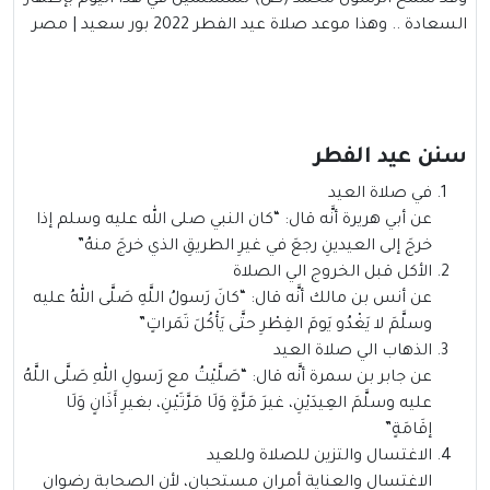
وقد سمح الرسول محمد (ص) للمسلمين في هذا اليوم بإظهار
السعادة .. وهذا موعد صلاة عيد الفطر 2022 بور سعيد | مصر
سنن عيد الفطر
في صلاة العيد
عن أبي هريرة أنَّه قال: “كان النبي صلى الله عليه وسلم إذا
خرجَ إلى العيدينِ رجعَ في غيرِ الطريقِ الذي خرجَ منهُ”
الأكل قبل الخروج الي الصلاة
عن أنس بن مالك أنَّه قال: “كانَ رَسولُ اللَّهِ صَلَّى اللهُ عليه
وسلَّمَ لا يَغْدُو يَومَ الفِطْرِ حتَّى يَأْكُلَ تَمَراتٍ”
الذهاب الي صلاة العيد
عن جابر بن سمرة أنَّه قال: “صَلَّيْتُ مع رَسولِ اللهِ صَلَّى اللَّهُ
عليه وسلَّمَ العِيدَيْنِ، غيرَ مَرَّةٍ وَلَا مَرَّتَيْنِ، بغيرِ أَذَانٍ وَلَا
إقَامَةٍ”
الاغتسال والتزين للصلاة وللعيد
الاغتسال والعناية أمران مستحبان، لأن الصحابة رضوان