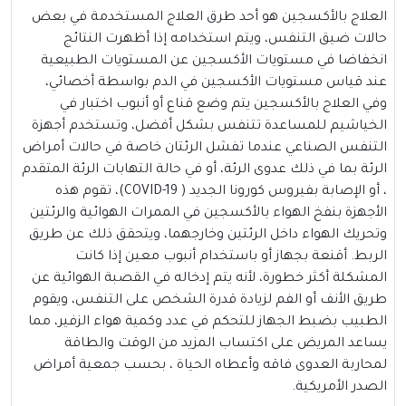
العلاج بالأكسجين هو أحد طرق العلاج المستخدمة في بعض
حالات ضيق التنفس، ويتم استخدامه إذا أظهرت النتائج
انخفاضا في مستويات الأكسجين عن المستويات الطبيعية
عند قياس مستويات الأكسجين في الدم بواسطة أخصائي،
وفي العلاج بالأكسجين يتم وضع قناع أو أنبوب اختبار في
الخياشيم للمساعدة تتنفس بشكل أفضل، وتستخدم أجهزة
التنفس الصناعي عندما تفشل الرئتان خاصة في حالات أمراض
الرئة بما في ذلك عدوى الرئة، أو في حالة التهابات الرئة المتقدم
، أو الإصابة بفيروس كورونا الجديد ( COVID-19)، تقوم هذه
الأجهزة بنفخ الهواء بالأكسجين في الممرات الهوائية والرئتين
وتحريك الهواء داخل الرئتين وخارجهما، ويتحقق ذلك عن طريق
الربط. أقنعة بجهاز أو باستخدام أنبوب معين إذا كانت
المشكلة أكثر خطورة، لأنه يتم إدخاله في القصبة الهوائية عن
طريق الأنف أو الفم لزيادة قدرة الشخص على التنفس، ويقوم
الطبيب بضبط الجهاز للتحكم في عدد وكمية هواء الزفير، مما
يساعد المريض على اكتساب المزيد من الوقت والطاقة
لمحاربة العدوى فاقه وأعطاه الحياة ، بحسب جمعية أمراض
الصدر الأمريكية.