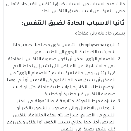
كانت هذه الاسباب من الاسباب
ضيق التنفس
الغير حاد فتعالي
معي لنتعرف عن اسباب ضيق التنفس الحاد
ثانيا الاسباب الحادة لضيق التنفس:
يسمي حاد لانه ياتي مفاجأه
الربو (Emphysema): التنفس يكون مصاحبا بصفير فاذا
شعرت بذالك عليك الرجوع الي الطبيب فورا
الانصمام الرئوي: يمكن أن تكون صعوبة التنفس المفاجئة
، في حالات نادرة، من الأعراض التي تشير إلى تجلط الدم
في الرئتين ، وهي حالة تعرف باسم “الانصمام الرئوي” من
الممكن أن يسبق هذه الحالة تورم في القدمين أو ألم، وهذا
الوضع يتطلب اتخاذ إجراءات طبية عاجلة، حتى لو كانت
صعوبة التنفس غير خطيرة أو خطيرة
متلازمة فرط التهوئة: متلازمة فرط التهوئة هي الاكثر
شيوعا بين الاطفال وياتي مصحوبا بالشعور بالخدر أو
اللسع في الأصابع، عند إصابته بهذه المتلازمة، يتنفس
المريض أكثر مما يحتاج، بسبب الخوف أو القلق، ولكن رغم
ذلك يشعر بضيق في التنفس.