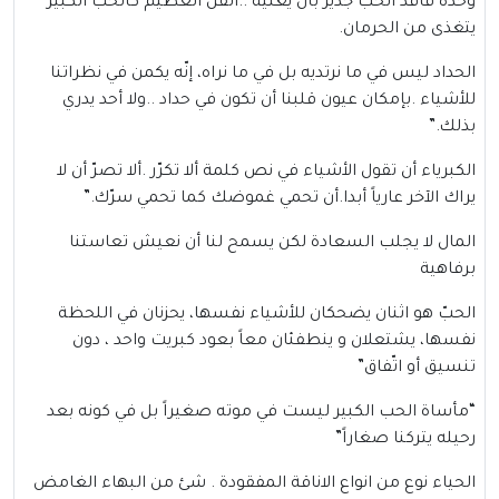
وحدة فاقد الحبّ جدير بأن يغنّية ..الفنّ العظيم كالحبّ الكبير
يتغذى من الحرمان.
الحداد ليس في ما نرتديه بل في ما نراه، إنّه يكمن في نظراتنا
للأشياء .بإمكان عيون قلبنا أن تكون في حداد ..ولا أحد يدري
بذلك.”
الكبرياء أن تقول الأشياء في نص كلمة ألا تكرّر .ألا تصرّ أن لا
يراك الآخر عارياً أبدا.أن تحمي غموضك كما تحمي سرّك.”
المال لا يجلب السعادة لكن يسمح لنا أن نعيش تعاستنا
برفاهية
الحبّ هو اثنان يضحكان للأشياء نفسها، يحزنان في اللحظة
نفسها، يشتعلان و ينطفئان معاً بعود كبريت واحد ، دون
تنسيق أو اتّفاق”
“مأساة الحب الكبير ليست في موته صغيراً بل في كونه بعد
رحيله يتركنا صغاراً”
الحياء نوع من انواع الاناقة المفقودة . شئ من البهاء الغامض