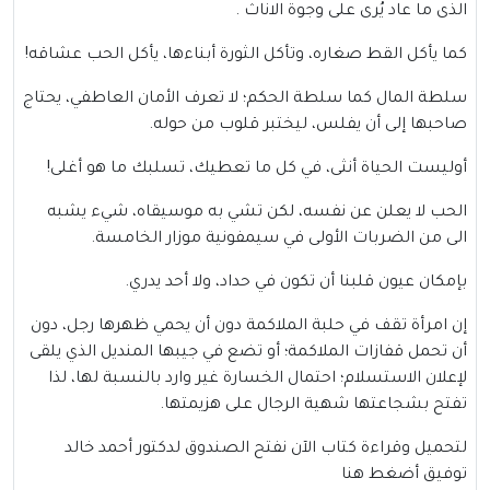
الذى ما عاد يُرى على وجوة الاناث .
كما يأكل القط صغاره، وتأكل الثورة أبناءها، يأكل الحب عشاقه!
سلطة المال كما سلطة الحكم؛ لا تعرف الأمان العاطفي، يحتاج
صاحبها إلى أن يفلس، ليختبر قلوب من حوله.
أوليست الحياة أنثى، في كل ما تعطيك، تسلبك ما هو أغلى!
الحب لا يعلن عن نفسه، لكن تشي به موسيقاه، شيء يشبه
الى من الضربات الأولى في سيمفونية موزار الخامسة.
بإمكان عيون قلبنا أن تكون في حداد، ولا أحد يدري.
إن امرأة تقف في حلبة الملاكمة دون أن يحمي ظهرها رجل، دون
أن تحمل قفازات الملاكمة؛ أو تضع في جيبها المنديل الذي يلقى
لإعلان الاستسلام؛ احتمال الخسارة غير وارد بالنسبة لها، لذا
تفتح بشجاعتها شهية الرجال على هزيمتها.
لتحميل وقراءة كتاب الآن نفتح الصندوق لدكتور أحمد خالد
توفيق أضغط
هنا