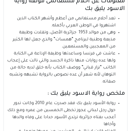
معلومات عن أحلام مستغانمى مؤلفة رواية
الاسود يليق بك
تعد
أحلام مستغانمي
من أعظم وأشهر الكتاب الذين
اشتهروا في الوطن العربي بأكمله.
وهى من موالد 1953 جزائرية الأصل، وتقلدت وظيفة
مذيعة وطنية لبرنامج “همسات” والذي جعل لها الكثير
من المعجبين والمستمعين.
عاشت في فرنسا وساعدتها وظيفة الإذاعة في الكتابة
ولها عده روايات منها ذاكرة الجسد والتي نالت على إعجاب
الكاتب “نزار قباني” ووضف الكتاب بأنه خلق لديه حالة من
التوهان لأنه شعر أن عده نصوص بالرواية تشبهه وتشبه
صفاته.
ملخص رواية الاسود يليق بك :
رواية الأسود يليق بك فقد صدرت عام 2010 وكانت تدور
حول رجل لبناني عجوز تخطى الخمسين من عمره ومع ذلك
أعجب بفتاه جزائرية ترتدي الأسود حدادا على وفاه والدها
وأخاها