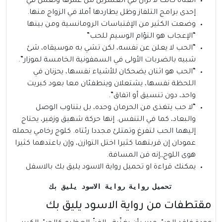
الفتاه كانت لا تزال في العشرين من عمرها وتعمل في
إحدى برامج التلفاز وظل يطاردها أملا في الزواج منها.
وضعت الكثير من الإقتباسات الرومانسية ومن بينها
“الإعجاب هو التؤام الوسيم للحب”
“الحب لا يعلن عن نفسه، لكن تشي به موسيقاه، شئ
شبيه بالضربات الأولى في السمفونية الخامسة لموزار”.
“الحب هو اثنان يضحكان للأشياء نفسها، يحزنان في
اللحظة نفسها، يشتعلان وينطفئان معا بعود كبريت
واحد، دون تنسيق أو اتفاق”.
“لا حب يتغذى من الحرمان وحده، بل بتناوب الوصل
والبعاد، كما في التنفس. إنها حركة شهيق وزفير، يحتاج
إليهما الحب لتفرغ وتمتلئ مجددا رئتاه. كلوج رخامي يحمله
عمودان إن قربتهما كثيرا اختل التوازن، وإن باعتدهما كثيرا
هوى اللوح,,إنه فن المسافة.
يمكنك قراءة او تحميل
رواية الاسود يليق بك
بالاسفل
 تحميل رواية رواية الاسود يليق بك
مقتطفات من رواية الاسود يليق بك