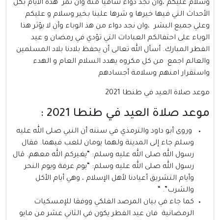
وسلام عليكم ،وان نجد دواء شافيا منه وان تمر هذه الأيام بكل
الأحداث التي فيها خيرها و شرها علينا بخير وسلام و عليكم
وعلي جميع البشر ،وان نجد دواء من هذ الوباء وأن لا يؤثر هذا
الوباء على احتفالكم العبادات التي تؤدي في رمضان و عيد
الفطر المبارك. أسأل الله تعالى أن يحفظ بلادنا بلاد المسلمين
والعالم اجمع من كل مكروه يهدد السلام العام و الهدء
واستقرار امنهم وسلامة أجسادهم
موعد صلاة العيد في طنطا 2021
موعد صلاة العيد في طنطا 2021 :
وروى أبو داود والترمذي في سننه أن النبي صلى الله عليه
وسلم جاء إلى المدينة ولهما يومان للعب فيهما. فقال
رسول الله صلى الله عليه وسلم: “يغيركم الله معهم. قال
رسول الله صلى الله عليه وسلم: “يوم عرفة ويوم النحر
وأيام التشريق أعيادنا لأهل الإسلام ، وهي أيام الأكل
والشرب”. “
كما جاء في بيان المرصد الفلكي ووفقا للإمسكيات
الرمضانية فان عيد الفطر يكون في الثاني عشر من مايو