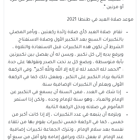
: صليت مع رسول الله صلى الله عليه وسلم أكثر من مرة
أو مرتين “.
موعد صلاة العيد في طنطا 2021
تقام صلاة العيد كأي صلاة زائدة ركعتين ، ويأمر المصلي
بالتكبيرات السبع بعد التكبير الأول وصلاة الاستفتاح.
الشرط أن تكون هذه التكبيرات قبل الاستعاذة والتلاوة ،
ويرفع يديه إلى كل تكبير ، ويسن له أن يفصل بين تكبيرتين
بآية متوسطة ، ويضع كل يد تحت الصدر ونقولها على حدة.
: “الحمد لله الحمد لله لا إله إلا الله والله أكبر”. وفي الركعة
الثانية يزداد التكبير على التكبر ، ويفعل ذلك كما في الركعة
الأولى ويعلم أن التكبيرات الإضافية سنة.
إذا شك في العدد ، فمن السنة أن يسمع في التكبير عن
الإمام والعباد ، وهو سنة للإمام وحده ، ولكن إذا استمر
المأموم في صلاته ودخل الركعة الثانية.
ويلزمه أن يتبعه في عدد التكبيرات ، إلا إذا كانت أكبر من
خمس ، كما في الركعة خمس تكبيرات يقوم بها من تلقاء
نفسه بعد سلام الإمام ، وتترك الجماعة تكبيرات إضافية
عند الإمام. لا يفعل ذلك ويرافق إمامه ولو أقل من سبع أو