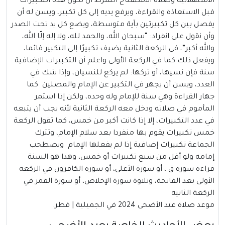
الاستهلالية وصلاة الاستفتاح الشرط أن تكون هذه التكبيرات
قبل الاستعاذة والقراءة، ويرفع يديه إلى كل تكبير، ويسن له أن
يفصل بين كل تكبيرتين بآية متوسطة، ويضع كل يد تحت الصدر
وأن نقول على انفراد: “سبحان الله، والحمد لله، ولا إله إلّا الله،
والله أكبر”، في الركعة الثانية يضيف تكبيرًا إلى التكبير قائما،
ويفعل ذلك كما في الركعة الأولى واعلم أن التكبيرات الإضافية
سنة فإن نسيها، أو تركها: لم يركع للنسيان، وإذا شك في
العدد، ويسن أن يجهر في التكبير عن الإمام والمصلين كما
جهار القراءة وهي سنة للإمام وله وحده، ولكن إذا استمر
المأموم في صلاته ودخل معه الركعة الثانية لأنه يجب أن يتبعه
في عدد التكبيرات، إلا إذا كانت أكبر من خمس، كما تقول الركعة
خمس تكبيرات يقوم بها منفردا بعد سلام الإمام، وتترك
الجماعة تكبيرات إضافية إذا لم يفعلها الإمام ويصطحب
إمامه ولو أقل من سبع تكبيرات أو خمس، وهذا هو السنة
قراءة سورة ق ، أو سورة الأعلى، أو سورة الكافرون في الركعة
الأولى بعد الفاتحة، وتلاوة سورة الإخلاص، أو سورة القمر في
الركعة الثانية
موعد صلاة عيد الأضحى 2024 في الجميلية | قطر.