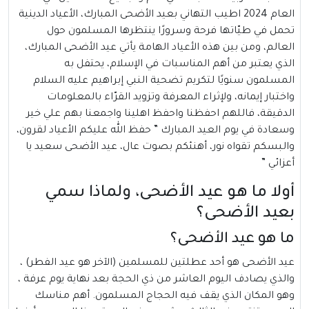
العام 2024 اطيب التهاني بعيد الأضحى المبارك، الأعياد الدينية
تحمل في طيّاتها فرحة وسرورًا ينتظرها المسلمون حول
العالم، ومن بين هذه الأعياد الهامة يأتي عيد الأضحى المبارك،
الذي يعتبر من أهم المناسبات في الإسلام، يحتفل به
المسلمون سنويًا لتكريم تضحية النبي إبراهيم عليه السلام
واختبار إيمانه، ولإثراء المعرفة وتزويد القرّاء بالمعلومات
الدقيقة، فاللهم احفظنا واحفظ اهلينا واجمعنا بهم علي خير
وسعادة في يوم العيد المبارك ” حفظ الله عليكم الأعياد لقرون،
والبسكم تقواه نور، أهنئكم بصوت عال، عيد الأضحى سعيد يا
أعزائي ”
أولا ما هو عيد الأضحى، ولماذا سمي
بعيد الأضحى؟
ما هو عيد الأضحى؟
عيد الأضحى
هو أحد عطلتين للمسلمين (الآخر هو عيد الفطر) ،
والذي يصادف اليوم العاشر من ذي الحجة بعد نهاية يوم عرفة ،
وهو المكان الذي يقف فيه الحجاج المسلمون. أهم مناسك