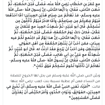
مع عُمَرَ بنِ الخَطَّابِ رَضِيَ اللهُ عنْه، فَصَلَّى قَبْلَ الخُطْبَةِ، ثُمَّ
خَطَبَ النَّاسَ، فَقَالَ: يا أيُّها النَّاسُ، إنَّ رَسولَ اللهِ -صلَّى اللهُ
عليه وسلَّم- قدْ نَهَاكُمْ عن صِيَامِ هَذَيْنِ العِيدَيْنِ؛ أمَّا أحَدُهُما
فَيَوْمُ فِطْرِكُمْ مِن صِيَامِكُمْ، وأَمَّا الآخَرُ فَيَوْمٌ تَأْكُلُونَ مِن
نُسُكِكُمْ. قَالَ أبو عُبَيْدٍ: ثُمَّ شَهِدْتُ العِيدَ مع عُثْمَانَ بنِ
عَفَّانَ، فَكانَ ذلكَ يَومَ الجُمُعَةِ، فَصَلَّى قَبْلَ الخُطْبَةِ، ثُمَّ
خَطَبَ فَقَالَ: يا أيُّها النَّاسُ، إنَّ هذا يَوْمٌ قَدِ اجْتَمع لَكُمْ فيه
عِيدَانِ، فمَن أحَبَّ أنْ يَنْتَظِرَ الجُمُعَةَ مِن أهْلِ العَوَالِي
فَلْيَنْتَظِرْ، ومَن أحَبَّ أنْ يَرْجِعَ فقَدْ أذِنْتُ له
.
قَالَ أبو عُبَيْدٍ: ثُمَّ
شَهِدْتُهُ مع عَلِيِّ بنِ أبِي طَالِبٍ، فَصَلَّى قَبْلَ الخُطْبَةِ، ثُمَّ
خَطَبَ النَّاسَ، فَقَالَ: إنَّ رَسولَ اللهِ -صلَّى اللهُ عليه وسلَّم-
نَهَاكُمْ أنْ تَأْكُلُوا لُحُومَ نُسُكِكُمْ فَوْقَ ثَلَاثٍ
“.
وبيّن النبي صلي الله عليه وسلم من يحل لها الخروج للصلاة
من النساء فعن أم عطية نسيبة بنت كعب -رضي الله عنها-
قالت:
“
أَمَرَنَا، تَعْنِي النبيَّ صَلَّى اللهُ عليه وسلَّمَ، أَنْ نُخْرِجَ في
العِيدَيْنِ، العَوَاتِقَ، وَذَوَاتِ الخُدُورِ، وَأَمَرَ الحُيَّضَ أَنْ يَعْتَزِلْنَ
مُصَلَّى المُسْلِمِينَ
“