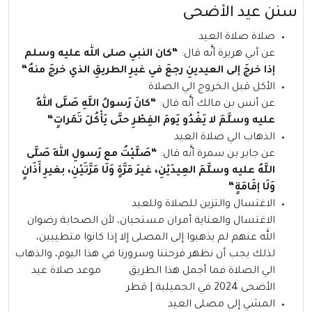
سنن عيد الأضحى
صلاة صلاة العيد
عن أبي هريرة أنَّه قال:
“
كان النبي صلى الله عليه وسلم
إذا خرجَ إلى العيدينِ رجعَ في غيرِ الطريقِ الذي خرجَ منهُ
“
الأكل قبل الخروج الي الصلاة
عن أنس بن مالك أنَّه قال:
“
كانَ رَسولُ اللَّهِ صَلَّى اللهُ
عليه وسلَّمَ لا يَغْدُو يَومَ الفِطْرِ حتَّى يَأْكُلَ تَمَراتٍ
“
الذهاب الي صلاة العيد
عن جابر بن سمرة أنَّه قال:
“
صَلَّيْتُ مع رَسولِ اللهِ صَلَّى
اللَّهُ عليه وسلَّمَ العِيدَيْنِ، غيرَ مَرَّةٍ وَلَا مَرَّتَيْنِ، بغيرِ أَذَانٍ
وَلَا إقَامَةٍ
“
الاغتسال والتزين للصلاة وللعيد
الاغتسال والعناية أمران مستحبان، لأن الصحابة رضوان
الله عنهم لم يذهبوا إلى المصلى إلا إذا كانوا متطيبين،
لذلك يجب أن نظهر فرحتنا وسرورنا في هذا اليوم، والذهاب
الي الصلاة فما أجمل هذا الطريق موعد صلاة عيد
الأضحى 2024 في الجميلية | قطر
المشي إلى مصلى العيد