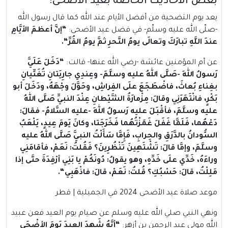
بعض الأحاديث الخاصة بعيد الأضحى:
يعد يوم التضحية من أفضل الأيام عند الله كما قال رسول الله
-صلّى الله عليه وسلّم- في فضل عيد الأضحى:
“
إنَّ أعظمَ الأيَّامِ
عندَ اللَّهِ تبارَكَ وتعالَى يومُ النَّحرِ ثمَّ يومُ القُرِّ
“.
عن أم المؤمنين عائشة -رضي الله عنها- قالت:
“
دَخَلَ عَلَيَّ
رَسولُ اللهِ -صَلَّى اللهُ عليه وسلَّمَ- وعِندِي جارِيَتانِ تُغَنِّيانِ
بغِناءِ بُعاثَ، فاضْطَجَعَ علَى الفِراشِ، وحَوَّلَ وجْهَهُ، ودَخَلَ أبو
بَكْرٍ، فانْتَهَرَنِي وقالَ: مِزْمارَةُ الشَّيْطانِ عِنْدَ النبيِّ صَلَّى اللهُ
عليه وسلَّمَ، فأقْبَلَ عليه رَسولُ اللهِ -عليه السَّلامُ- فقالَ:
دَعْهُما، فَلَمَّا غَفَلَ غَمَزْتُهُما فَخَرَجَتا، وكانَ يَومَ عِيدٍ، يَلْعَبُ
السُّودانُ بالدَّرَقِ والحِرابِ، فَإِمَّا سَأَلْتُ النبيَّ صَلَّى اللهُ عليه
وسلَّمَ، وإمَّا قالَ: تَشْتَهِينَ تَنْظُرِينَ؟ فَقُلتُ: نَعَمْ، فأقامَنِي
وراءَهُ، خَدِّي علَى خَدِّهِ، وهو يقولُ: دُونَكُمْ يا بَنِي أرْفِدَةَ حتَّى إذا
مَلِلْتُ، قالَ: حَسْبُكِ؟ قُلتُ: نَعَمْ، قالَ: فاذْهَبِي
“.
موعد صلاة عيد الأضحى 2024 في الجميلية | قطر
ونهي النبي صلي الله عليه وسلم عن صيام يوم العيد فعن عبيد
الله مولى عبد الرحمن بن أزهر:
“
أنَّهُ شَهِدَ العِيدَ يَومَ الأضْحَى