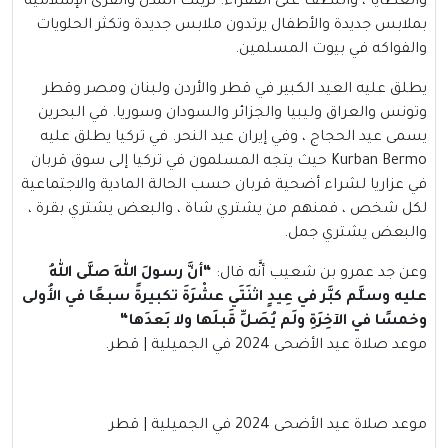
والعطايا ، واللطف على الفقراء. تزينت المدن والقرى الإسلامية
بملابس جديدة والأطفال يرتدون ملابس جديدة وتكثر الحلويات
والفواكه في بيوت المسلمين.
يطلق عليه العيد الكبير في قطر والأردن ولبنان ومصر وقطر
وتونس والعراق وليبيا والجزائر والسودان وسوريا. في البحرين
يسمى عيد الحجاج ، وفي إيران عيد النحر. في تركيا يطلق عليه
Kurban Bermo حيث يتجه المسلمون في تركيا إلى سوق قربان
في عزاريا لشراء أضحية قربان حسب الحالة المادية والاجتماعية
لكل شخص ، فمنهم من يشتري شاة ، والبعض يشتري بقرة ،
والبعض يشتري جمل.
وعن جد عمرو بن شعيب أنَّه قال:
“
أنَّ رسولَ اللهِ صلَّى اللهُ
عليه وسلَّم كبَّر في عِيدٍ اثنَتَي عشْرَةَ تكبيرةً سبعًا في الأُولى
وخمسًا في الآخِرَةِ ولَم يُصَلِّ قَبلَها ولا بَعدَها
“
موعد صلاة عيد الأضحى 2024 في الجميلية | قطر.
موعد صلاة عيد الأضحى 2024 في الجميلية | قطر