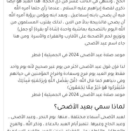
الحج ، وتنتهي في الثالث عشر من ذي الحجة. هذا العيد هو أيضا
ذكرى لقصة إبراهيم عليه السلام ، عندما رأى حلما أمره الله
فيه أن يضحي بابنه إسماعيل ، وبعد ابنه ويؤمن برؤية أمره الله
أن يضحي فالذبيحة بدلاً من الابن ، لذلك يقترب المسلمون من
الله اليوم بالتضحية بماشية واحدة (شاة أو بقرة) أو جمل)
وتوزيع لحم الأضحىة على الأقارب والفقراء والأسرة. ومن هنا
جاء اسم عيد الأضحى.
موعد صلاة عيد الأضحى 2024 في الجميلية |
قطر
لذا فإن قول عيد الأضحى اكثر من يوم غير صحيح لأنه يوم واحد
فقط يوم العيد يوم فرح وسعادة وافراح المؤمنين في حياتهم
وفي دنياهم كما قال الله: ﴿قُلْ بِفَضْلِ اللَّهِ وَبِرَحْمَتِهِ فَبِذَلِكَ
فَلْيَفْرَحُوا هُوَ خَيْرٌ مِمَّا يَجْمَعُونَ﴾
موعد صلاة عيد الأضحى 2024 في الجميلية | قطر
لماذا سمي بعيد الأضحى؟
لعيد الأضحى أسماء مختلفة ، منها: يوم النحر ، وعيد الأضحى ،
وعيد الحاج وغيرها. تتميز أيام العيد بالدعاء ، وذكر الله ، والفرح