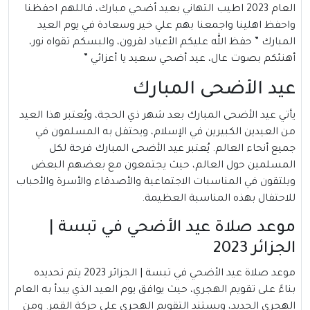
العام 2023 اطيب التهاني بعيد أضحي مبارك، فاللهم احفظنا
واحفظ اهلينا واجمعنا بهم علي خير وسعادة في يوم العيد
المبارك ” حفظ الله عليكم الأعياد لقرون، والبسكم تقواه نور،
أهنئكم بصوت عال، عيد أضحي سعيد يا أعزائي ”
عيد الأضحى المبارك
يأتي عيد الأضحى المبارك بعد شهر ذي الحجة، ويُعتبر هذا العيد
من العيدين الكبيرين في الإسلام، ويحتفل به المسلمون في
جميع أنحاء العالم. يُعتبر عيد الأضحى المبارك فرحة لكل
المسلمين حول العالم، حيث يجتمعون مع بعضهم البعض
ويلتقون في المناسبات الاجتماعية والأصدقاء والأسرة والأحباب
للاحتفال بهذه المناسبة العظيمة.
موعد صلاة عيد الأضحي في تبسة |
الجزائر 2023
موعد صلاة عيد الأضحي في تبسة | الجزائر 2023 يتم تحديده
بناءً على تقويم الهجري، حيث يوافق يوم العيد الذي يبدأ به العام
الهجري الجديد، ويستند التقويم الهجري على حركة القمر. ومن