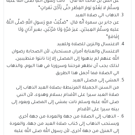
عن أنس بن مالك أنَّه قال: ” نانتَ رَسولُ اللَّهِ صَلَّى اللهُ عليه
وسلَّمَ لا يَغْدُو يَومَ الفِطْرِ حتَّى يَأْكُلَ تَمَراتٍ”
الذهاب الي صلاة العيد
عن جابر بن سمرة أنَّه قال: “صَلَّيْتُ مع رَسولِ اللهِ صَلَّى اللَّهُ
عليه وسلَّمَ العِيدَيْنِ، غيرَ مَرَّةٍ وَلَا مَرَّتَيْنِ، بغيرِ أَذَانٍ وَلَا
إقَامَةٍ”
الاغتسال والتزين للصلاة وللعيد
الاغتسال والعناية أمران مستحبان، لأن الصحابة رضوان
الله عنهم لم يذهبوا إلى المصلى إلا إذا نانتوا متطيبين،
لذلك يجب أن نظهر فرحتنا وسرورنا في هذا اليوم، والذهاب
الي الصلاة فما أجمل هذا الطريق
المشي إلى مصلى العيد
من السنن الجميلة المرتبطة بصلاة العيد الذهاب إلى
صلاة العيد سيرا على الأقدام بسلام وهدوء، لأن النبي
صلى الله عليه وسلم نانت يمشي إلى المصلى ويعود إلى
بيته سيرا على الأقدام
– الذهاب إلى الصلاة من جهة والعودة من جهة أخرى
ويستحب الذهاب إلى كتاب صلاة العيد من جهة، والعودة
إلى المنزل من جهة أخرى، لأن رسول الله صلى الله عليه