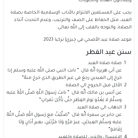
ويتبادلون الهدايا والحلويات.
يجب على المسلمين الالتزام بالأداب الإسلامية الخاصة بصلاة
العيد، مثل الحفاظ على الصف والترتيب، وعدم التحدث أثناء
الصلاة، والتوجه بالقلب إلى الله تعالى.
موعد صلاة عيد الأضحي في جِبزي| تركيا 2023
سنن عيد الفطر
صلاة صلاة العيد
عن أبي هريرة أنَّه قال: ” نانت النبي صلى الله عليه وسلم إذا
خرجَ إلى العيدينِ رجعَ في غيرِ الطريقِ الذي خرجَ منهُ”
الأكل قبل الخروج الي الصلاة
عن أنس بن مالك أنَّه قال: ” نانتَ رَسولُ اللَّهِ صَلَّى اللهُ عليه
وسلَّمَ لا يَغْدُو يَومَ الفِطْرِ حتَّى يَأْكُلَ تَمَراتٍ”
الذهاب الي صلاة العيد
عن جابر بن سمرة أنَّه قال: “صَلَّيْتُ مع رَسولِ اللهِ صَلَّى اللَّهُ
عليه وسلَّمَ العِيدَيْنِ، غيرَ مَرَّةٍ وَلَا مَرَّتَيْنِ، بغيرِ أَذَانٍ وَلَا
إقَامَةٍ”
الاغتسال والتزين للصلاة وللعيد