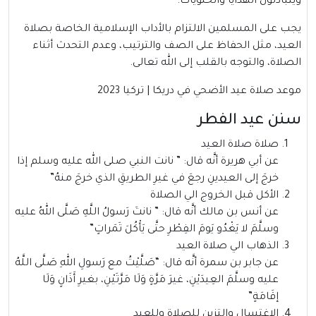
ويتبادلون الهدايا والحلويات.
يجب على المسلمين الالتزام بالأداب الإسلامية الخاصة بصلاة
العيد، مثل الحفاظ على الصف والترتيب، وعدم التحدث أثناء
الصلاة، والتوجه بالقلب إلى الله تعالى.
موعد صلاة عيد الأضحي في دريكا | تركيا 2023
سنن عيد الفطر
صلاة صلاة العيد
عن أبي هريرة أنَّه قال: ” نانت النبي صلى الله عليه وسلم إذا
خرجَ إلى العيدينِ رجعَ في غيرِ الطريقِ الذي خرجَ منهُ”
الأكل قبل الخروج الي الصلاة
عن أنس بن مالك أنَّه قال: ” نانتَ رَسولُ اللَّهِ صَلَّى اللهُ عليه
وسلَّمَ لا يَغْدُو يَومَ الفِطْرِ حتَّى يَأْكُلَ تَمَراتٍ”
الذهاب الي صلاة العيد
عن جابر بن سمرة أنَّه قال: “صَلَّيْتُ مع رَسولِ اللهِ صَلَّى اللَّهُ
عليه وسلَّمَ العِيدَيْنِ، غيرَ مَرَّةٍ وَلَا مَرَّتَيْنِ، بغيرِ أَذَانٍ وَلَا
إقَامَةٍ”
الاغتسال والتزين للصلاة وللعيد