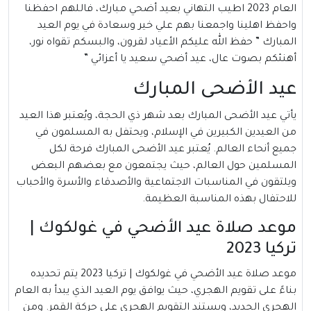
العام 2023 اطيب التهاني بعيد أضحي مبارك، فاللهم احفظنا
واحفظ اهلينا واجمعنا بهم علي خير وسعادة في يوم العيد
المبارك ” حفظ الله عليكم الأعياد لقرون، والبسكم تقواه نور،
أهنئكم بصوت عال، عيد أضحي سعيد يا أعزائي ”
عيد الأضحى المبارك
يأتي عيد الأضحى المبارك بعد شهر ذي الحجة، ويُعتبر هذا العيد
من العيدين الكبيرين في الإسلام، ويحتفل به المسلمون في
جميع أنحاء العالم. يُعتبر عيد الأضحى المبارك فرحة لكل
المسلمين حول العالم، حيث يجتمعون مع بعضهم البعض
ويلتقون في المناسبات الاجتماعية والأصدقاء والأسرة والأحباب
للاحتفال بهذه المناسبة العظيمة.
موعد صلاة عيد الأضحي في غولكوك |
تركيا 2023
موعد صلاة عيد الأضحي في غولكوك | تركيا 2023 يتم تحديده
بناءً على تقويم الهجري، حيث يوافق يوم العيد الذي يبدأ به العام
الهجري الجديد، ويستند التقويم الهجري على حركة القمر. ومن