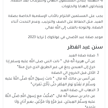
6- التهنئة: يتبادل المسلمون التهاني والتبريكات بعد الصلاة،
ويتبادلون الهدايا والحلويات.
يجب على المسلمين الالتزام بالأداب الإسلامية الخاصة بصلاة
العيد، مثل الحفاظ على الصف والترتيب، وعدم التحدث أثناء
الصلاة، والتوجه بالقلب إلى الله تعالى.
موعد صلاة عيد الأضحي في غولكوك | تركيا 2023
سنن عيد الفطر
صلاة صلاة العيد
عن أبي هريرة أنَّه قال: ” نانت النبي صلى الله عليه وسلم إذا
خرجَ إلى العيدينِ رجعَ في غيرِ الطريقِ الذي خرجَ منهُ”
الأكل قبل الخروج الي الصلاة
عن أنس بن مالك أنَّه قال: ” نانتَ رَسولُ اللَّهِ صَلَّى اللهُ عليه
وسلَّمَ لا يَغْدُو يَومَ الفِطْرِ حتَّى يَأْكُلَ تَمَراتٍ”
الذهاب الي صلاة العيد
عن جابر بن سمرة أنَّه قال: “صَلَّيْتُ مع رَسولِ اللهِ صَلَّى اللَّهُ
عليه وسلَّمَ العِيدَيْنِ، غيرَ مَرَّةٍ وَلَا مَرَّتَيْنِ، بغيرِ أَذَانٍ وَلَا