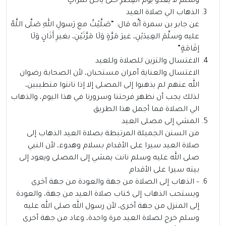
وسلَّمَ لا يَغْدُو يَومَ الفِطْرِ حتَّى يَأْكُلَ تَمَراتٍ”
الذهاب الي صلاة العيد
عن جابر بن سمرة أنَّه قال: “صَلَّيْتُ مع رَسولِ اللهِ صَلَّى اللَّهُ
عليه وسلَّمَ العِيدَيْنِ، غيرَ مَرَّةٍ وَلَا مَرَّتَيْنِ، بغيرِ أَذَانٍ وَلَا
إقَامَةٍ”
الاغتسال والتزين للصلاة وللعيد
الاغتسال والعناية أمران مستحبان، لأن الصحابة رضوان
الله عنهم لم يذهبوا إلى المصلى إلا إذا نانتوا متطيبين،
لذلك يجب أن نظهر فرحتنا وسرورنا في هذا اليوم، والذهاب
الي الصلاة فما أجمل هذا الطريق
المشي إلى مصلى العيد
من السنن الجميلة المرتبطة بصلاة العيد الذهاب إلى
صلاة العيد سيرا على الأقدام بسلام وهدوء، لأن النبي
صلى الله عليه وسلم نانت يمشي إلى المصلى ويعود إلى
بيته سيرا على الأقدام
– الذهاب إلى الصلاة من جهة والعودة من جهة أخرى
ويستحب الذهاب إلى كتاب صلاة العيد من جهة، والعودة
إلى المنزل من جهة أخرى، لأن رسول الله صلى الله عليه
وسلم خرج لصلاة العيد مرة واحدة، وعاد من جهة أخرى