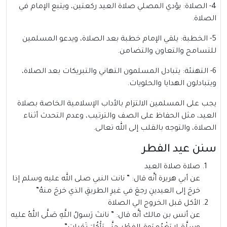
4- الصلاة: يؤدي المصلي صلاة العيد ركعتين، ويتبع الإمام في
الصلاة.
5- الخطبة: يلقي الإمام خطبة بعد الصلاة، ويدعو المسلمين
للتسامح والتعاون والتضامن.
6- التهنئة: يتبادل المسلمون التهاني والتبريكات بعد الصلاة،
ويتبادلون الهدايا والحلويات.
يجب على المسلمين الالتزام بالأداب الإسلامية الخاصة بصلاة
العيد، مثل الحفاظ على الصف والترتيب، وعدم التحدث أثناء
الصلاة، والتوجه بالقلب إلى الله تعالى.
سنن عيد الفطر
صلاة صلاة العيد
عن أبي هريرة أنَّه قال: ” نانت النبي صلى الله عليه وسلم إذا
خرجَ إلى العيدينِ رجعَ في غيرِ الطريقِ الذي خرجَ منهُ”
الأكل قبل الخروج الي الصلاة
عن أنس بن مالك أنَّه قال: ” نانتَ رَسولُ اللَّهِ صَلَّى اللهُ عليه