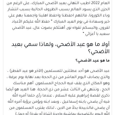
العام 2022 اطيب التهاني بعيد الأضحي المبارك، على الرغم من
الحزن الذي يسود العالم بسبب الظروف الحالية بسبب انتشار
وباء الكورونا، فاللهم احفظنا واحفظ اهلينا واجمعنا بهم علي
خير وسعادة في يوم العيد المبارك ” حفظ الله عليكم الأعياد
لقرون، والبسكم تقواه نور، أهنئكم بصوت عال، عيد الأضحي
سعيد يا أعزائي ”
أولا ما هو عيد الأضحي، ولماذا سمي بعيد
الأضحي؟
ما هو عيد الأضحي؟
عيد الأضحى
هو أحد عطلتين للمسلمين (الآخر هو عيد الفطر) ،
والذي يصادف اليوم العاشر من ذي الحجة بعد نهاية يوم عرفة ،
وهو المكان الذي يقف فيه الحجاج المسلمون. أهم مناسك
الحج ، وتنتهي في الثالث عشر من ذي الحجة. هذا العيد هو أيضا
ذكرى لقصة إبراهيم عليه السلام ، عندما رأى حلما أمره الله
فيه أن يضحي بابنه إسماعيل ، وبعد ابنه ويؤمن برؤية أمره الله
أن يضحي فالذبيحة بدلاً من الابن ، لذلك يقترب المسلمون من
الله اليوم بالتضحية بماشية واحدة (شاة أو بقرة) أو جمل)