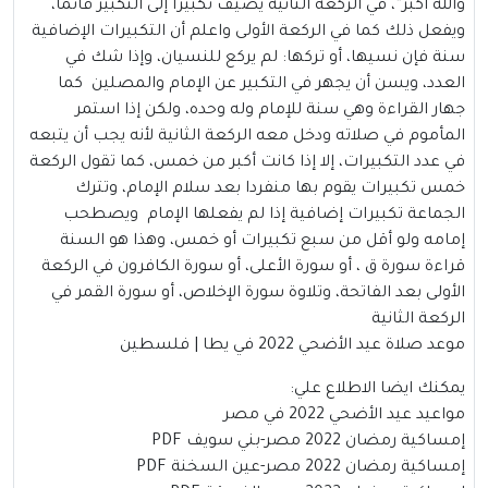
والله أكبر”، في الركعة الثانية يضيف تكبيرًا إلى التكبير قائما،
ويفعل ذلك كما في الركعة الأولى واعلم أن التكبيرات الإضافية
سنة فإن نسيها، أو تركها: لم يركع للنسيان، وإذا شك في
العدد، ويسن أن يجهر في التكبير عن الإمام والمصلين كما
جهار القراءة وهي سنة للإمام وله وحده، ولكن إذا استمر
المأموم في صلاته ودخل معه الركعة الثانية لأنه يجب أن يتبعه
في عدد التكبيرات، إلا إذا كانت أكبر من خمس، كما تقول الركعة
خمس تكبيرات يقوم بها منفردا بعد سلام الإمام، وتترك
الجماعة تكبيرات إضافية إذا لم يفعلها الإمام ويصطحب
إمامه ولو أقل من سبع تكبيرات أو خمس، وهذا هو السنة
قراءة سورة ق ، أو سورة الأعلى، أو سورة الكافرون في الركعة
الأولى بعد الفاتحة، وتلاوة سورة الإخلاص، أو سورة القمر في
الركعة الثانية
موعد صلاة عيد الأضحي 2022 في يطا | فلسطين
يمكنك ايضا الاطلاع علي:
مواعيد عيد الأضحي 2022 في مصر
إمساكية رمضان 2022 مصر-بني سويف PDF
إمساكية رمضان 2022 مصر-عين السخنة PDF