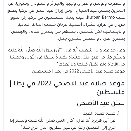
والمغرب وتونس والعراق وليبيا والجزائر والسودان وسوريا. في
البحرين يسمى عيد الحجاج ، وفي إيران عيد النحر. في تركيا يطلق
عليه Kurban Bermo. حيث يتجه المسلمون في تركيا إلى سوق
قربان في عزاريا لشراء أضحية قربان حسب الحالة المادية
والاجتماعية لكل شخص ، فمنهم من يشتري شاة ، والبعض
يشتري بقرة ، والبعض يشتري جمل.
وعن جد عمرو بن شعيب أنَّه قال: “أنَّ رسولَ اللهِ صلَّى اللهُ عليه
وسلَّم كبَّر في عِيدٍ اثنَتَي عشْرَةَ تكبيرةً سبعًا في الأُولى وخمسًا
في الآخِرَةِ ولَم يُصَلِّ قَبلَها ولا بَعدَها”
موعد صلاة عيد الأضحي 2022 في يطا | فلسطين
موعد صلاة عيد الأضحي 2022 في يطا |
فلسطين
سنن عيد الأضحي
صلاة صلاة العيد
عن أبي هريرة أنَّه قال: “كان النبي صلى الله عليه وسلم إذا
خرجَ إلى العيدينِ رجعَ في غيرِ الطريقِ الذي خرجَ منهُ”