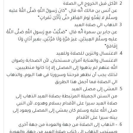
الأكل قبل الخروج الي الصلاة
عن أنس بن مالك أنَّه قال: “كانَ رَسولُ اللَّهِ صَلَّى اللهُ عليه
وسلَّمَ لا يَغْدُو يَومَ الفِطْرِ حتَّى يَأْكُلَ تَمَراتٍ”
الذهاب الي صلاة العيد
عن جابر بن سمرة أنَّه قال: “صَلَّيْتُ مع رَسولِ اللهِ صَلَّى اللَّهُ
عليه وسلَّمَ العِيدَيْنِ، غيرَ مَرَّةٍ وَلَا مَرَّتَيْنِ، بغيرِ أَذَانٍ وَلَا
إقَامَةٍ”
الاغتسال والتزين للصلاة وللعيد
الاغتسال والعناية أمران مستحبان، لأن الصحابة رضوان
الله عنهم لم يذهبوا إلى المصلى إلا إذا كانوا متطيبين،
لذلك يجب أن نظهر فرحتنا وسرورنا في هذا اليوم، والذهاب
الي الصلاة فما أجمل هذا الطريق
المشي إلى مصلى العيد
من السنن الجميلة المرتبطة بصلاة العيد الذهاب إلى
صلاة العيد سيرا على الأقدام بسلام وهدوء، لأن النبي
صلى الله عليه وسلم كان يمشي إلى المصلى ويعود إلى
بيته سيرا على الأقدام
– الذهاب إلى الصلاة من جهة والعودة من جهة أخرى
ويستحب الذهاب إلى كتاب صلاة العيد من جهة، والعودة