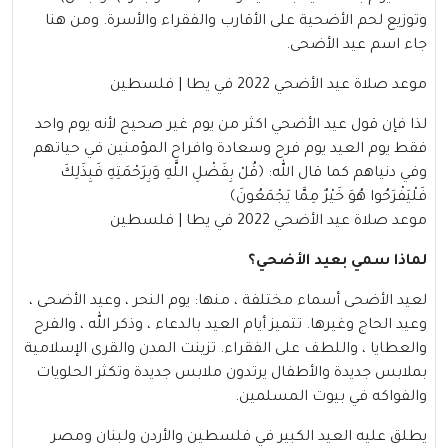
وتوزيع لحم الأضحية على الأقارب والفقراء والأسرة. ومن هنا
جاء اسم عيد الأضحى.
موعد صلاة عيد الأضحي 2022 في يطا | فلسطين
لذا فإن قول عيد الأضحي اكثر من يوم غير صحيح لأنه يوم واحد
فقط يوم العيد يوم فرح وسعادة وافراح المؤمنين في حياتهم
وفي دنياهم كما قال الله:
﴿قُلْ بِفَضْلِ اللَّهِ وَبِرَحْمَتِهِ فَبِذَلِكَ
فَلْيَفْرَحُوا هُوَ خَيْرٌ مِمَّا يَجْمَعُونَ﴾
موعد صلاة عيد الأضحي 2022 في يطا | فلسطين
لماذا سمي بعيد الأضحي؟
لعيد الأضحى أسماء مختلفة ، منها: يوم النحر ، وعيد الأضحى ،
وعيد الحاج وغيرها. تتميز أيام العيد بالدعاء ، وذكر الله ، والفرح
والعطايا ، واللطف على الفقراء. تزينت المدن والقرى الإسلامية
بملابس جديدة والأطفال يرتدون ملابس جديدة وتكثر الحلويات
والفواكه في بيوت المسلمين.
يطلق عليه العيد الكبير في فلسطين والأردن ولبنان ومصر