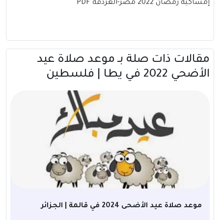
إمساكية رمضان 2022 مصر-الغردقة PDF
مقالات ذات صلة بــ موعد صلاة عيد
الأضحي 2022 في يطا | فلسطين
موعد صلاة عيد الأضحى 2024 في قالمة | الجزائر