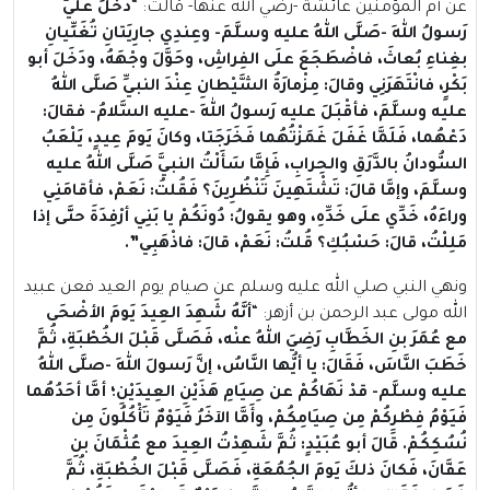
عن أم المؤمنين عائشة -رضي الله عنها- قالت: “
دَخَلَ عَلَيَّ
رَسولُ اللهِ -صَلَّى اللهُ عليه وسلَّمَ- وعِندِي جارِيَتانِ تُغَنِّيانِ
بغِناءِ بُعاثَ، فاضْطَجَعَ علَى الفِراشِ، وحَوَّلَ وجْهَهُ، ودَخَلَ أبو
بَكْرٍ، فانْتَهَرَنِي وقالَ: مِزْمارَةُ الشَّيْطانِ عِنْدَ النبيِّ صَلَّى اللهُ
عليه وسلَّمَ، فأقْبَلَ عليه رَسولُ اللهِ -عليه السَّلامُ- فقالَ:
دَعْهُما، فَلَمَّا غَفَلَ غَمَزْتُهُما فَخَرَجَتا، وكانَ يَومَ عِيدٍ، يَلْعَبُ
السُّودانُ بالدَّرَقِ والحِرابِ، فَإِمَّا سَأَلْتُ النبيَّ صَلَّى اللهُ عليه
وسلَّمَ، وإمَّا قالَ: تَشْتَهِينَ تَنْظُرِينَ؟ فَقُلتُ: نَعَمْ، فأقامَنِي
وراءَهُ، خَدِّي علَى خَدِّهِ، وهو يقولُ: دُونَكُمْ يا بَنِي أرْفِدَةَ حتَّى إذا
مَلِلْتُ، قالَ: حَسْبُكِ؟ قُلتُ: نَعَمْ، قالَ: فاذْهَبِي”.
ونهي النبي صلي الله عليه وسلم عن صيام يوم العيد فعن عبيد
الله مولى عبد الرحمن بن أزهر: “
أنَّهُ شَهِدَ العِيدَ يَومَ الأضْحَى
مع عُمَرَ بنِ الخَطَّابِ رَضِيَ اللهُ عنْه، فَصَلَّى قَبْلَ الخُطْبَةِ، ثُمَّ
خَطَبَ النَّاسَ، فَقَالَ: يا أيُّها النَّاسُ، إنَّ رَسولَ اللهِ -صلَّى اللهُ
عليه وسلَّم- قدْ نَهَاكُمْ عن صِيَامِ هَذَيْنِ العِيدَيْنِ؛ أمَّا أحَدُهُما
فَيَوْمُ فِطْرِكُمْ مِن صِيَامِكُمْ، وأَمَّا الآخَرُ فَيَوْمٌ تَأْكُلُونَ مِن
نُسُكِكُمْ. قَالَ أبو عُبَيْدٍ: ثُمَّ شَهِدْتُ العِيدَ مع عُثْمَانَ بنِ
عَفَّانَ، فَكانَ ذلكَ يَومَ الجُمُعَةِ، فَصَلَّى قَبْلَ الخُطْبَةِ، ثُمَّ