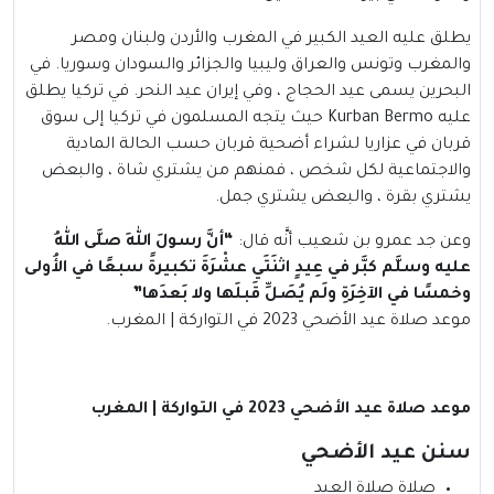
يطلق عليه العيد الكبير في المغرب والأردن ولبنان ومصر
والمغرب وتونس والعراق وليبيا والجزائر والسودان وسوريا. في
البحرين يسمى عيد الحجاج ، وفي إيران عيد النحر. في تركيا يطلق
عليه Kurban Bermo حيث يتجه المسلمون في تركيا إلى سوق
قربان في عزاريا لشراء أضحية قربان حسب الحالة المادية
والاجتماعية لكل شخص ، فمنهم من يشتري شاة ، والبعض
يشتري بقرة ، والبعض يشتري جمل.
وعن جد عمرو بن شعيب أنَّه قال:
“أنَّ رسولَ اللهِ صلَّى اللهُ
عليه وسلَّم كبَّر في عِيدٍ اثنَتَي عشْرَةَ تكبيرةً سبعًا في الأُولى
وخمسًا في الآخِرَةِ ولَم يُصَلِّ قَبلَها ولا بَعدَها”
موعد صلاة عيد الأضحي 2023 في التواركة | المغرب.
موعد صلاة عيد الأضحي 2023 في التواركة | المغرب
سنن عيد الأضحي
صلاة صلاة العيد