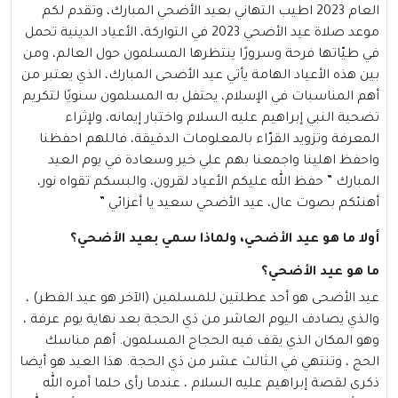
العام 2023 اطيب التهاني بعيد الأضحي المبارك، وتقدم لكم
موعد صلاة عيد الأضحي 2023 في
التواركة، الأعياد الدينية تحمل
في طيّاتها فرحة وسرورًا ينتظرها المسلمون حول العالم، ومن
بين هذه الأعياد الهامة يأتي عيد الأضحى المبارك، الذي يعتبر من
أهم المناسبات في الإسلام، يحتفل به المسلمون سنويًا لتكريم
تضحية النبي إبراهيم عليه السلام واختبار إيمانه، ولإثراء
المعرفة وتزويد القرّاء بالمعلومات الدقيقة، فاللهم احفظنا
واحفظ اهلينا واجمعنا بهم علي خير وسعادة في يوم العيد
المبارك ” حفظ الله عليكم الأعياد لقرون، والبسكم تقواه نور،
أهنئكم بصوت عال، عيد الأضحي سعيد يا أعزائي ”
أولا ما هو عيد الأضحي، ولماذا سمي بعيد الأضحي؟
ما هو عيد الأضحي؟
عيد الأضحى
هو أحد عطلتين للمسلمين (الآخر هو عيد الفطر) ،
والذي يصادف اليوم العاشر من ذي الحجة بعد نهاية يوم عرفة ،
وهو المكان الذي يقف فيه الحجاج المسلمون. أهم مناسك
الحج ، وتنتهي في الثالث عشر من ذي الحجة. هذا العيد هو أيضا
ذكرى لقصة إبراهيم عليه السلام ، عندما رأى حلما أمره الله