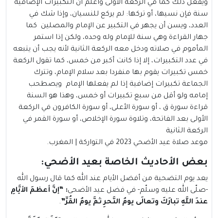
ويفعل ذلك كما في الركعة الأولى واعلم أن التكبيرات الإضافية
سنة فإن نسيها، أو تركها: لم يركع للنسيان، وإذا شك في
العدد، ويسن أن يجهر في التكبير عن الإمام والمصلين كما
جهار القراءة وهي سنة للإمام وله وحده، ولكن إذا استمر
المأموم في صلاته ودخل معه الركعة الثانية لأنه يجب أن يتبعه
في عدد التكبيرات، إلا إذا كانت أكبر من خمس، كما تقول الركعة
خمس تكبيرات يقوم بها منفردا بعد سلام الإمام، وتترك
الجماعة تكبيرات إضافية إذا لم يفعلها الإمام ويصطحب
إمامه ولو أقل من سبع تكبيرات أو خمس، وهذا هو السنة
قراءة سورة ق ، أو سورة الأعلى، أو سورة الكافرون في الركعة
الأولى بعد الفاتحة، وتلاوة سورة الإخلاص، أو سورة القمر في
الركعة الثانية
موعد صلاة عيد الأضحي 2023 في التواركة | المغرب.
بعض الأحاديث الخاصة بعيد الأضحي
:
يعد يوم التضحية من أفضل الأيام عند الله كما قال رسول الله
-صلّى الله عليه وسلّم- في فضل عيد الأضحى
: “إنَّ أعظمَ الأيَّامِ
عندَ اللَّهِ تبارَكَ وتعالَى يومُ النَّحرِ ثمَّ يومُ القُرِّ”
.