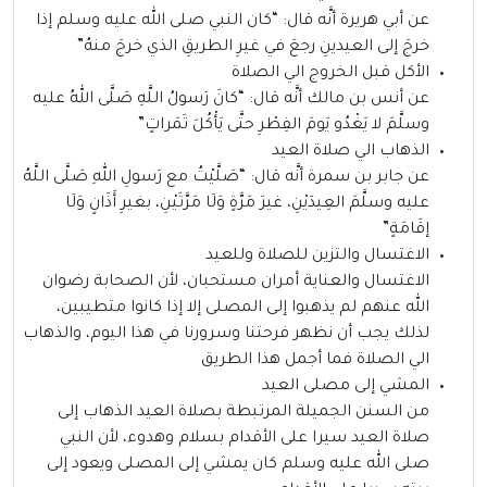
عن أبي هريرة أنَّه قال: “كان النبي صلى الله عليه وسلم إذا
خرجَ إلى العيدينِ رجعَ في غيرِ الطريقِ الذي خرجَ منهُ”
الأكل قبل الخروج الي الصلاة
عن أنس بن مالك أنَّه قال: “كانَ رَسولُ اللَّهِ صَلَّى اللهُ عليه
وسلَّمَ لا يَغْدُو يَومَ الفِطْرِ حتَّى يَأْكُلَ تَمَراتٍ”
الذهاب الي صلاة العيد
عن جابر بن سمرة أنَّه قال: “صَلَّيْتُ مع رَسولِ اللهِ صَلَّى اللَّهُ
عليه وسلَّمَ العِيدَيْنِ، غيرَ مَرَّةٍ وَلَا مَرَّتَيْنِ، بغيرِ أَذَانٍ وَلَا
إقَامَةٍ”
الاغتسال والتزين للصلاة وللعيد
الاغتسال والعناية أمران مستحبان، لأن الصحابة رضوان
الله عنهم لم يذهبوا إلى المصلى إلا إذا كانوا متطيبين،
لذلك يجب أن نظهر فرحتنا وسرورنا في هذا اليوم، والذهاب
الي الصلاة فما أجمل هذا الطريق
المشي إلى مصلى العيد
من السنن الجميلة المرتبطة بصلاة العيد الذهاب إلى
صلاة العيد سيرا على الأقدام بسلام وهدوء، لأن النبي
صلى الله عليه وسلم كان يمشي إلى المصلى ويعود إلى