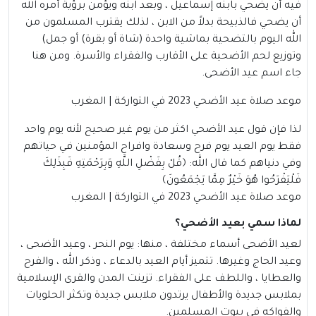
فيه أن يضحي بابنه إسماعيل ، وبعد ابنه ويؤمن برؤية أمره الله
أن يضحي فالذبيحة بدلاً من الابن ، لذلك يقترب المسلمون من
الله اليوم بالتضحية بماشية واحدة (شاة أو بقرة) أو جمل)
وتوزيع لحم الأضحية على الأقارب والفقراء والأسرة. ومن هنا
جاء اسم عيد الأضحى.
موعد صلاة عيد الأضحي 2023 في التواركة | المغرب
لذا فإن قول عيد الأضحي اكثر من يوم غير صحيح لأنه يوم واحد
فقط يوم العيد يوم فرح وسعادة وافراح المؤمنين في حياتهم
وفي دنياهم كما قال الله: ﴿قُلْ بِفَضْلِ اللَّهِ وَبِرَحْمَتِهِ فَبِذَلِكَ
فَلْيَفْرَحُوا هُوَ خَيْرٌ مِمَّا يَجْمَعُونَ﴾
موعد صلاة عيد الأضحي 2023 في التواركة | المغرب
لماذا سمي بعيد الأضحي؟
لعيد الأضحى أسماء مختلفة ، منها: يوم النحر ، وعيد الأضحى ،
وعيد الحاج وغيرها. تتميز أيام العيد بالدعاء ، وذكر الله ، والفرح
والعطايا ، واللطف على الفقراء. تزينت المدن والقرى الإسلامية
بملابس جديدة والأطفال يرتدون ملابس جديدة وتكثر الحلويات
والفواكه في بيوت المسلمين.