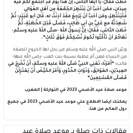
خَطَبَ فَقَالَ: يا أيُّها النَّاسُ، إنَّ هذا يَوْمٌ قَدِ اجْتَمع لَكُمْ فيه
عِيدَانِ، فمَن أحَبَّ أنْ يَنْتَظِرَ الجُمُعَةَ مِن أهْلِ العَوَالِي
فَلْيَنْتَظِرْ، ومَن أحَبَّ أنْ يَرْجِعَ فقَدْ أذِنْتُ له. قَالَ أبو عُبَيْدٍ: ثُمَّ
شَهِدْتُهُ مع عَلِيِّ بنِ أبِي طَالِبٍ، فَصَلَّى قَبْلَ الخُطْبَةِ، ثُمَّ
خَطَبَ النَّاسَ، فَقَالَ: إنَّ رَسولَ اللهِ -صلَّى اللهُ عليه وسلَّم-
نَهَاكُمْ أنْ تَأْكُلُوا لُحُومَ نُسُكِكُمْ فَوْقَ ثَلَاثٍ”.
وبيّن النبي صلي الله عليه وسلم من يحل لها الخروج للصلاة
من النساء فعن أم عطية نسيبة بنت كعب -رضي الله عنها-
قالت
: “أَمَرَنَا، تَعْنِي النبيَّ صَلَّى اللهُ عليه وسلَّمَ، أَنْ نُخْرِجَ في
العِيدَيْنِ، العَوَاتِقَ، وَذَوَاتِ الخُدُورِ، وَأَمَرَ الحُيَّضَ أَنْ يَعْتَزِلْنَ
مُصَلَّى المُسْلِمِينَ”
موعد صلاة عيد الأضحي 2023 في التواركة | المغرب
يمكنك ايضا الاطلاع علي موعد عيد الأضحي 2023 في جميع
دول العالم
من هنا
.
مقالات ذات صلة بــ موعد صلاة عيد