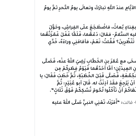
أيَّامِ عندَ اللَّهِ تبارَكَ وتعالَى يومُ النَّحرِ ثمَّ يومُ
ِ بغِناءِ بُعاثَ، فاضْطَجَعَ علَى الفِراشِ، وحَوَّلَ
يه السَّلامُ- فقالَ: دَعْهُما، فَلَمَّا غَفَلَ غَمَزْتُهُما
 تَنْظُرِينَ؟ فَقُلتُ: نَعَمْ، فأقامَنِي وراءَهُ، خَدِّي
ضْحَى مع عُمَرَ بنِ الخَطَّابِ رَضِيَ اللهُ عنْه، فَصَلَّى
العِيدَيْنِ؛ أمَّا أحَدُهُما فَيَوْمُ فِطْرِكُمْ مِن
لجُمُعَةِ، فَصَلَّى قَبْلَ الخُطْبَةِ، ثُمَّ خَطَبَ فَقَالَ: يا
 يَرْجِعَ فقَدْ أذِنْتُ له. قَالَ أبو عُبَيْدٍ: ثُمَّ
كُمْ أنْ تَأْكُلُوا لُحُومَ نُسُكِكُمْ فَوْقَ ثَلَاثٍ”.
- قالت
: “أَمَرَنَا، تَعْنِي النبيَّ صَلَّى اللهُ عليه