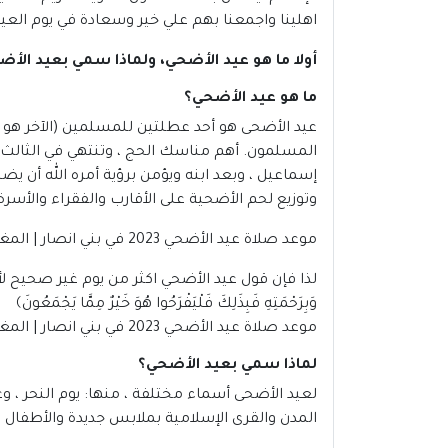
اهلينا واجمعنا بهم علي خير وسعادة في يوم العيد 
أولا ما هو عيد الأضحي، ولماذا سمي بعيد الأ
ما هو عيد الأضحي؟
عيد الأضحى
هو أحد عطلتين للمسلمين (الآخر هو عي
المسلمون. أهم مناسك الحج ، وتنتهي في الثالث عش
إسماعيل ، وبعد ابنه ويؤمن برؤية أمره الله أن يض
وتوزيع لحم الأضحية على الأقارب والفقراء والأسر
موعد صلاة عيد الأضحي 2023 في بني انصار | المغرب
لذا فإن قول عيد الأضحي اكثر من يوم غير صحيح لأنه
وَبِرَحْمَتِهِ فَبِذَلِكَ فَلْيَفْرَحُوا هُوَ خَيْرٌ مِمَّا يَجْمَعُونَ﴾
موعد صلاة عيد الأضحي 2023 في بني انصار | المغرب
لماذا سمي بعيد الأضحي؟
لعيد الأضحى أسماء مختلفة ، منها: يوم النحر ، وعيد
المدن والقرى الإسلامية بملابس جديدة والأطفال 