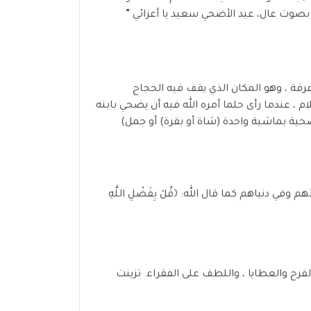
 بصوت عال، عيد الأضحي سعيد يا أعزائي ”
رفة ، وهو المكان الذي يقف فيه الحجاج
، عندما رأى حلما أمره الله فيه أن يضحي بابنه
تضحية بماشية واحدة (شاة أو بقرة) أو جمل)
 دنياهم كما قال الله: ﴿قُلْ بِفَضْلِ اللَّهِ
الفرح والعطايا ، واللطف على الفقراء. تزينت