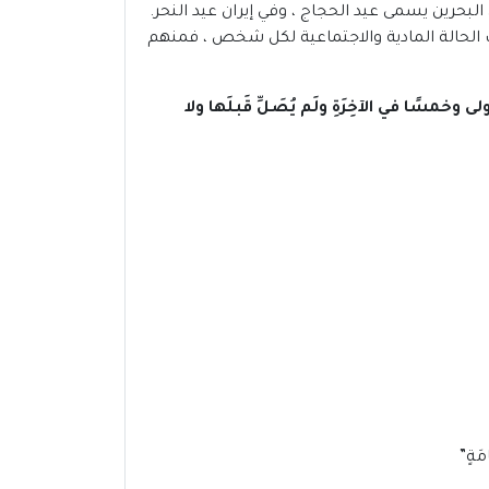
لبحرين يسمى عيد الحجاج ، وفي إيران عيد النحر.
ة قربان حسب الحالة المادية والاجتماعية لكل شخص ، فمنهم
لى وخمسًا في الآخِرَةِ ولَم يُصَلِّ قَبلَها ولا
مَةٍ”