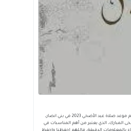
المكتبة العربية للكتب تتمني لكم ولجميع المسلمين في هذا العام 2023 اطيب التهاني بعيد الأضحي المبارك، وتقدم لكم موعد صلاة عيد الأضحي 2023 في بني انصار،
ضحى المبارك، الذي يعتبر من أهم المناسبات في
قرّاء بالمعلومات الدقيقة، فاللهم احفظنا واحفظ