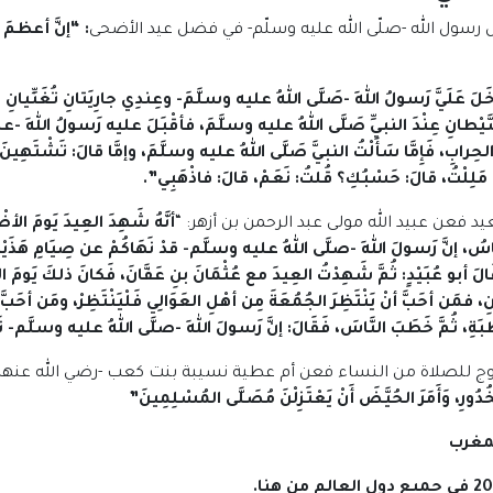
ل رسول الله -صلّى الله عليه وسلّم- في فضل عيد الأضحى
: “إنَّ أعظمَ ال
خَلَ عَلَيَّ رَسولُ اللهِ -صَلَّى اللهُ عليه وسلَّمَ- وعِندِي جارِيَتانِ تُغَنِّيان
 الشَّيْطانِ عِنْدَ النبيِّ صَلَّى اللهُ عليه وسلَّمَ، فأقْبَلَ عليه رَسولُ اللهِ -عل
والحِرابِ، فَإِمَّا سَأَلْتُ النبيَّ صَلَّى اللهُ عليه وسلَّمَ، وإمَّا قالَ: تَشْتَهِينَ
ذا مَلِلْتُ، قالَ: حَسْبُكِ؟ قُلتُ: نَعَمْ، قالَ: فاذْهَبِي”.
 فعن عبيد الله مولى عبد الرحمن بن أزهر: “
أنَّهُ شَهِدَ العِيدَ يَومَ الأ
لنَّاسُ، إنَّ رَسولَ اللهِ -صلَّى اللهُ عليه وسلَّم- قدْ نَهَاكُمْ عن صِيَامِ هَذَيْنِ 
. قَالَ أبو عُبَيْدٍ: ثُمَّ شَهِدْتُ العِيدَ مع عُثْمَانَ بنِ عَفَّانَ، فَكانَ ذلكَ يَومَ ا
، فمَن أحَبَّ أنْ يَنْتَظِرَ الجُمُعَةَ مِن أهْلِ العَوَالِي فَلْيَنْتَظِرْ، ومَن أحَبَّ أنْ
بَةِ، ثُمَّ خَطَبَ النَّاسَ، فَقَالَ: إنَّ رَسولَ اللهِ -صلَّى اللهُ عليه وسلَّم- نَهَا
خروج للصلاة من النساء فعن أم عطية نسيبة بنت كعب -رضي الله عنها
دُورِ، وَأَمَرَ الحُيَّضَ أَنْ يَعْتَزِلْنَ مُصَلَّى المُسْلِمِينَ”
من هنا
.