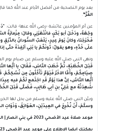
يعد يوم التضحية من أفضل الأيام عند الله كما قا
القُرِّ”
.
عن أم المؤمنين عائشة -رضي الله عنها- قالت: “
دَ
وجْهَهُ، ودَخَلَ أبو بَكْرٍ، فانْتَهَرَنِي وقالَ: مِزْمارَةُ
فَخَرَجَتا، وكانَ يَومَ عِيدٍ، يَلْعَبُ السُّودانُ بالدَّرَقِ 
علَى خَدِّهِ، وهو يقولُ: دُونَكُمْ يا بَنِي أرْفِدَةَ حتَّى إ
ونهي النبي صلي الله عليه وسلم عن صيام يوم العيد
قَبْلَ الخُطْبَةِ، ثُمَّ خَطَبَ النَّاسَ، فَقَالَ: يا أيُّها ا
صِيَامِكُمْ، وأَمَّا الآخَرُ فَيَوْمٌ تَأْكُلُونَ مِن نُسُكِكُمْ
أيُّها النَّاسُ، إنَّ هذا يَوْمٌ قَدِ اجْتَمع لَكُمْ فيه عِيدَانِ
شَهِدْتُهُ مع عَلِيِّ بنِ أبِي طَالِبٍ، فَصَلَّى قَبْلَ الخُطْ
وبيّن النبي صلي الله عليه وسلم من يحل لها ال
وسلَّمَ، أَنْ نُخْرِجَ في العِيدَيْنِ، العَوَاتِقَ، وَذَوَاتِ الخُ
موعد صلاة عيد الأضحي 2023 في بني انصار | المغرب
يمكنك ايضا الاطلاع علي موعد عيد الأضحي 2023 في جميع دول العالم