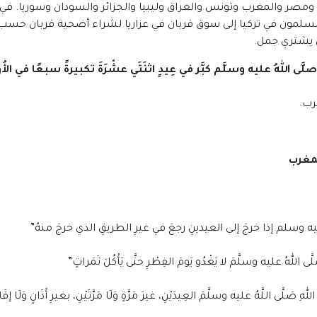
 ومصر والمغرب وتونس والعراق وليبيا والجزائر والسودان وسوريا. في ا
يه Kurban Bermo حيث يتجه المسلمون في تركيا إلى سوق قربان في عزاريا لشراء أضحي
 يشتري جمل.
صلَّى اللهُ عليه وسلَّم كبَّر في عِيدٍ اثنَتَي عشْرَةَ تكبيرةً سبعًا في الأُو
ه وسلم إذا خرجَ إلى العيدينِ رجعَ في غيرِ الطريقِ الذي خرجَ منهُ”
لهُ عليه وسلَّمَ لا يَغْدُو يَومَ الفِطْرِ حتَّى يَأْكُلَ تَمَراتٍ”
ى اللَّهُ عليه وسلَّمَ العِيدَيْنِ، غيرَ مَرَّةٍ وَلَا مَرَّتَيْنِ، بغيرِ أَذَانٍ وَلَا إقَا