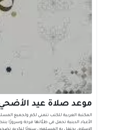
موعد صلاة عيد الأضحي 2023 في بني انصار | المغر
الأعياد الدينية تحمل في طيّاتها فرحة وسرورًا ين
الإسلام، يحتفل به المسلمون سنويًا لتكريم تضحية ا