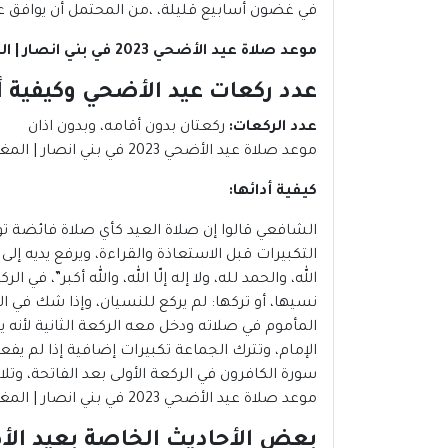
في غضون أسابيع قليلة، ،من المحتمل أن يوافق عيد الأضحي 2023
موعد صلاة عيد الأضحي 2023 في بني انصار | المغرب
عدد ركعات عيد الأضحي وكيفية أ
عدد الركعات
:
ركعتان بدون أقامه، وبدون اذان
موعد صلاة عيد الأضحي 2023 في بني انصار | المغرب
كيفية أدائها
:
الشافعي قالوا إن صلاة العيد كأي صلاة فائضة تؤ
التكبيرات قبل الاستعاذة والقراءة، ويرفع يديه إ
الله، والحمد لله، ولا إله إلّا الله، والله أكبر”، ف
نسيها، أو تركها: لم يركع للنسيان، وإذا شك في ا
المأموم في صلاته ودخل معه الركعة الثانية لأنه 
الإمام، وتترك الجماعة تكبيرات إضافية إذا لم ي
سورة الكافرون في الركعة الأولى بعد الفاتحة، وتلا
موعد صلاة عيد الأضحي 2023 في بني انصار | المغرب.
بعض الأحاديث الخاصة بعيد ال