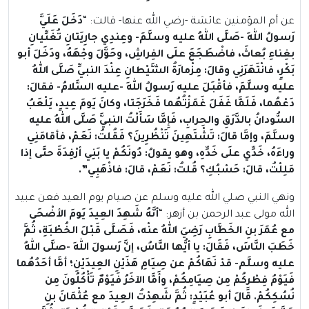
عن أم المؤمنين عائشة -رضي الله عنها- قالت: “
دَخَلَ عَلَيَّ
رَسولُ اللهِ -صَلَّى اللهُ عليه وسلَّمَ- وعِندِي جارِيَتانِ تُغَنِّيانِ
بغِناءِ بُعاثَ، فاضْطَجَعَ علَى الفِراشِ، وحَوَّلَ وجْهَهُ، ودَخَلَ أبو
بَكْرٍ، فانْتَهَرَنِي وقالَ: مِزْمارَةُ الشَّيْطانِ عِنْدَ النبيِّ صَلَّى اللهُ
عليه وسلَّمَ، فأقْبَلَ عليه رَسولُ اللهِ -عليه السَّلامُ- فقالَ:
دَعْهُما، فَلَمَّا غَفَلَ غَمَزْتُهُما فَخَرَجَتا، وكانَ يَومَ عِيدٍ، يَلْعَبُ
السُّودانُ بالدَّرَقِ والحِرابِ، فَإِمَّا سَأَلْتُ النبيَّ صَلَّى اللهُ عليه
وسلَّمَ، وإمَّا قالَ: تَشْتَهِينَ تَنْظُرِينَ؟ فَقُلتُ: نَعَمْ، فأقامَنِي
وراءَهُ، خَدِّي علَى خَدِّهِ، وهو يقولُ: دُونَكُمْ يا بَنِي أرْفِدَةَ حتَّى إذا
مَلِلْتُ، قالَ: حَسْبُكِ؟ قُلتُ: نَعَمْ، قالَ: فاذْهَبِي”.
ونهي النبي صلي الله عليه وسلم عن صيام يوم العيد فعن عبيد
الله مولى عبد الرحمن بن أزهر: “
أنَّهُ شَهِدَ العِيدَ يَومَ الأضْحَى
مع عُمَرَ بنِ الخَطَّابِ رَضِيَ اللهُ عنْه، فَصَلَّى قَبْلَ الخُطْبَةِ، ثُمَّ
خَطَبَ النَّاسَ، فَقَالَ: يا أيُّها النَّاسُ، إنَّ رَسولَ اللهِ -صلَّى اللهُ
عليه وسلَّم- قدْ نَهَاكُمْ عن صِيَامِ هَذَيْنِ العِيدَيْنِ؛ أمَّا أحَدُهُما
فَيَوْمُ فِطْرِكُمْ مِن صِيَامِكُمْ، وأَمَّا الآخَرُ فَيَوْمٌ تَأْكُلُونَ مِن
نُسُكِكُمْ. قَالَ أبو عُبَيْدٍ: ثُمَّ شَهِدْتُ العِيدَ مع عُثْمَانَ بنِ