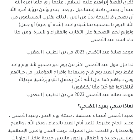
ذكرى لقصة إبراهيم عليه السلام ، عندما رأى حلما أمره الله
فيه أن يضحي بابنه إسماعيل ، وبعد ابنه ويؤمن برؤية أمره الله
أن يضحي فالذبيحة بدلاً من الابن ، لذلك يقترب المسلمون من
الله اليوم بالتضحية بماشية واحدة (شاة أو بقرة) أو جمل)
وتوزيع لحم الأضحية على الأقارب والفقراء والأسرة. ومن هنا
جاء اسم عيد الأضحى.
موعد صلاة عيد الأضحي 2023 في بن الطيب | المغرب
لذا فإن قول عيد الأضحي اكثر من يوم غير صحيح لأنه يوم واحد
فقط يوم العيد يوم فرح وسعادة وافراح المؤمنين في حياتهم
وفي دنياهم كما قال الله: ﴿قُلْ بِفَضْلِ اللَّهِ وَبِرَحْمَتِهِ فَبِذَلِكَ
فَلْيَفْرَحُوا هُوَ خَيْرٌ مِمَّا يَجْمَعُونَ﴾
موعد صلاة عيد الأضحي 2023 في بن الطيب | المغرب
لماذا سمي بعيد الأضحي؟
لعيد الأضحى أسماء مختلفة ، منها: يوم النحر ، وعيد الأضحى ،
وعيد الحاج وغيرها. تتميز أيام العيد بالدعاء ، وذكر الله ، والفرح
والعطايا ، واللطف على الفقراء. تزينت المدن والقرى الإسلامية
بملابس جديدة والأطفال يرتدون ملابس جديدة وتكثر الحلويات