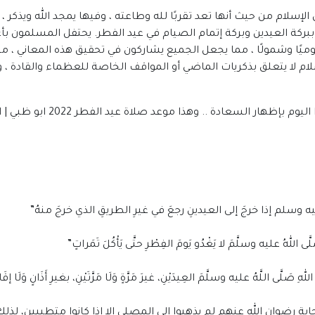
لإسلام من حيث أنها تعد تقربًا لله وطاعته ، وفيها يمجد الله ويذكر ، 
ة ببركة العيدين وبركة إتمام الصيام في عيد الفطر. يحتفل المسلمون ب
موميًا وشمولًا ، مما يجعل الجميع يشاركون في تحقيق هذه المعاني ، 
إسلام لا يتعلق بذكريات الماضي أو المواقف الخاصة للعظماء والقادة
سعادة .. وهذا موعد صلاة عيد الفطر 2022 ابو ظبي | الامارات:
ه وسلم إذا خرجَ إلى العيدينِ رجعَ في غيرِ الطريقِ الذي خرجَ منهُ”
لهُ عليه وسلَّمَ لا يَغْدُو يَومَ الفِطْرِ حتَّى يَأْكُلَ تَمَراتٍ”
ى اللَّهُ عليه وسلَّمَ العِيدَيْنِ، غيرَ مَرَّةٍ وَلَا مَرَّتَيْنِ، بغيرِ أَذَانٍ وَلَا إقَا
بة رضوان الله عنهم لم يذهبوا إلى المصلى إلا إذا كانوا متطيبين، لذل