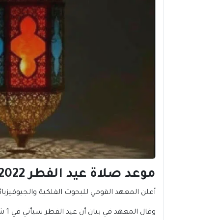
موعد صلاة عيد الفطر 2022 ابو ظبي | الامارات:
أعلن المعهد القومي للبحوث الفلكية والجيوفيزيائ
وقال المعهد في بيان أن عيد الفطر سيأتي في 1 شوال 1443 هـ ، الموافق الاثنين 2 مايو 2022 ، وأن صلاة عيد الفطر ستكون في تمام الساعة