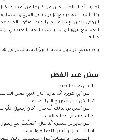
تميزت أعياد المسلمين عن غيرها من أعياد ما قبل ا
زكاة الله. – الفطر مع الإعراب عن الفرح والسعاد
الروحي للدين الإسلامي في العيد ، ويكون العيد ع
العيد مع مرور الوقت ويتجدد العيد. العيد في ال
حياته.
وقد سمح الرسول محمد (ص) للمسلمين في هذا اليوم بإظهار ال
سنن عيد الفطر
في صلاة العيد
عن أبي هريرة أنَّه قال: “كان النبي صلى الله علي
الأكل قبل الخروج الي الصلاة
عن أنس بن مالك أنَّه قال: “كانَ رَسولُ اللَّهِ صَلَّى ال
الذهاب الي صلاة العيد
عن جابر بن سمرة أنَّه قال: “صَلَّيْتُ مع رَسولِ اللهِ صَلَّ
الاغتسال والتزين للصلاة وللعيد
الاغتسال والعناية أمران مستحبان، لأن الصحا