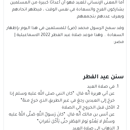
أما المعنى الإنساني للعيد فهو أن أعدادًا كبيرة من المسلمين
يشاركون الفرح والسعادة في نفس الوقت ، فيظهر اتحادهم
ويعرف عددهم بتجمعهم.
وقد سمح الرسول محمد (ص) للمسلمين في هذا اليوم بإظهار
السعادة .. وهذا موعد صلاة عيد الفطر 2022 الاسماعيلية |
مصر:
سنن عيد الفطر
في صلاة العيد
عن أبي هريرة أنَّه قال: “كان النبي صلى الله عليه وسلم إذا
خرجَ إلى العيدينِ رجعَ في غيرِ الطريقِ الذي خرجَ منهُ”
الأكل قبل الخروج الي الصلاة
عن أنس بن مالك أنَّه قال: “كانَ رَسولُ اللَّهِ صَلَّى اللهُ عليه
وسلَّمَ لا يَغْدُو يَومَ الفِطْرِ حتَّى يَأْكُلَ تَمَراتٍ”
الذهاب الي صلاة العيد