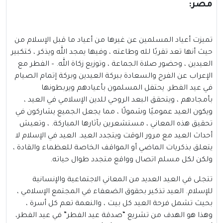
مصر:
تميزت أعياد المسلمين عن غيرها من أعياد ما قبل الإسلام من
حيث أنها تعد تقربًا لله وطاعته ، وفيها يمجد الله ويذكر ، كتكبير
العيدين ، وحضور صلاة الجماعة ، وتوزيع زكاة الله. – الفطر مع
الإعراب عن الفرح والسعادة ببركة العيدين وبركة إتمام الصيام
في عيد الفطر. يحتفل المسلمون بأعيادهم ويربطونها
بأمجادهم ، ويتحقق البعد الروحي للدين الإسلامي في العيد ،
ويكون العيد عموميًا وشمولًا ، مما يجعل الجميع يشاركون في
تحقيق هذه المعاني ، مستشعرين بآثارها المباركة. ، وتعيش
أحداث العيد مع مرور الوقت ويتجدد العيد. العيد في الإسلام لا
يتعلق بذكريات الماضي أو المواقف الخاصة للعظماء والقادة ،
ولكن لكل مسلم اتصال وواقع متجدد طوال حياته.
تتجلى في العيد العديد من المعاني الاجتماعية والإنسانية
للإسلام. العيد تذكير بحقوق الضعفاء في المجتمع الإسلامي ،
بحيث تشمل فرحة العيد كل بيت ، والنعمة تعم كل أسرة ،
وهذا هو الهدف من تشريع “صدقة عيد الفطر” في عيد الفطر،