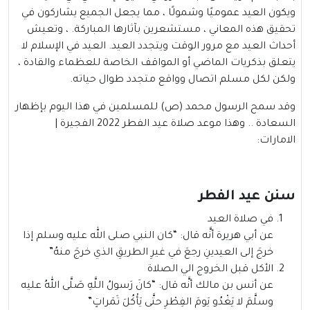
ويكون العيد عموميًا وشمولًا ، مما يجعل الجميع يشاركون في
تحقيق هذه المعاني ، مستشعرين بآثارها المباركة. ، وتعيش
أحداث العيد مع مرور الوقت ويتجدد العيد. العيد في الإسلام لا
يتعلق بذكريات الماضي أو المواقف الخاصة للعظماء والقادة ،
ولكن لكل مسلم اتصال وواقع متجدد طوال حياته.
وقد سمح الرسول محمد (ص) للمسلمين في هذا اليوم بإظهار
السعادة .. وهذا موعد صلاة عيد الفطر 2022 الفجيرة |
الامارات:
سنن عيد الفطر
في صلاة العيد
عن أبي هريرة أنَّه قال: “كان النبي صلى الله عليه وسلم إذا
خرجَ إلى العيدينِ رجعَ في غيرِ الطريقِ الذي خرجَ منهُ”
الأكل قبل الخروج الي الصلاة
عن أنس بن مالك أنَّه قال: “كانَ رَسولُ اللَّهِ صَلَّى اللهُ عليه
وسلَّمَ لا يَغْدُو يَومَ الفِطْرِ حتَّى يَأْكُلَ تَمَراتٍ”