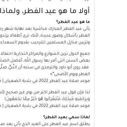
أولا ما هو عيد الفطر، ولما
ما هو عيد الفطر؟
يأتي
عيد الفطر
المبارك مباشرة بعد نهاية شهر رم
الفطر بأشكال وصور عديدة، لأنك ترى أطفالا ير
وتزيين منازل المسلمين للترحيب بقدوم السعداء 
جميع الدول تزين الشوارع والمراكز التجارية احتفا
بعض السنن التي أمر بها رسول الله، أفضل الصلوا
فقد روى أبو داود والترمذي في سننه أن النَّبيُّ صلَّى
الفطر ويوم الأضحى”
»
موعد صلاة عيد الفطر 2022 في بلدية الضعيان | قطر
لذا فإن قول عيد الفطر اكثر من يوم غير صحيح لأن
وَبِرَحْمَتِهِ فَبِذَلِكَ فَلْيَفْرَحُوا هُوَ خَيْرٌ مِمَّا يَجْمَعُونَ﴾
موعد صلاة عيد الفطر 2022 في بلدية الضعيان | قطر
لماذا سمي بعيد الفطر؟
يطلق اسم عيد الفطر على العيد الذي يأتي بعد صيا