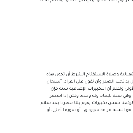
في غضون أسابيع قليلة، سنشهد مباركة شهر رمضان المبارك 2022-1443،من المحتمل أن يوافق عيد الفطر 2022 فى قطر يوم الأحد 1مايو أو الإثنين 2 مايو، وسيتم تأكيد
تهلالية وصلاة الاستفتاح الشرط أن تكون هذه
 يد تحت الصدر وأن نقول على انفراد: “سبحان
ة الأولى واعلم أن التكبيرات الإضافية سنة فإن
 وهي سنة للإمام وله وحده، ولكن إذا استمر
 الركعة خمس تكبيرات يقوم بها منفردا بعد سلام
و السنة قراءة سورة ق ، أو سورة الأعلى، أو