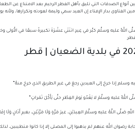
 أنواع الصدقات التي تليق بأهل الفطر الرحيم بعد الامتناع عن ال
ين الفتاوى بدار الإفتاء إن العيد سمي وليمة لعودته وتكرارها، ولأنه
للهُ عليه وسلَّم كبَّر في عِيدٍ اثنَتَي عشْرَةَ تكبيرةً سبعًا في الأُولى وخمسًا
ه وسلم إذا خرجَ إلى العيدينِ رجعَ في غيرِ الطريقِ الذي خرجَ منهُ”
لهُ عليه وسلَّمَ لا يَغْدُو يَومَ الفِطْرِ حتَّى يَأْكُلَ تَمَراتٍ”
ى اللَّهُ عليه وسلَّمَ العِيدَيْنِ، غيرَ مَرَّةٍ وَلَا مَرَّتَيْنِ، بغيرِ أَذَانٍ وَلَا إقَا
بة رضوان الله عنهم لم يذهبوا إلى المصلى إلا إذا كانوا متطيبين، لذل