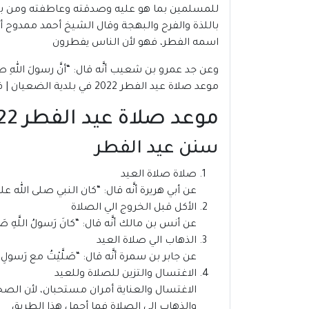
للمسلمين بما هو عليه وصدقته وعاطفته ومن بين
باللذة والفرح والبهجة وقال الشيخ أحمد ممدوح أم
اسمه الفطر، فهو لأن الناس يفطرون
وعن جد عمرو بن شعيب أنَّه قال: “أنَّ رسولَ اللهِ صلَّى ا
موعد صلاة عيد الفطر 2022 في بلدية الضعيان | قطر
موعد صلاة عيد الفطر 2022 في بلدية الضعيان | قطر
سنن عيد الفطر
صلاة صلاة العيد
عن أبي هريرة أنَّه قال: “كان النبي صلى الله علي
الأكل قبل الخروج الي الصلاة
عن أنس بن مالك أنَّه قال: “كانَ رَسولُ اللَّهِ صَلَّى ال
الذهاب الي صلاة العيد
عن جابر بن سمرة أنَّه قال: “صَلَّيْتُ مع رَسولِ اللهِ صَلَّ
الاغتسال والتزين للصلاة وللعيد
الاغتسال والعناية أمران مستحبان، لأن الصحا
والذهاب الي الصلاة فما أجمل هذا الطريق