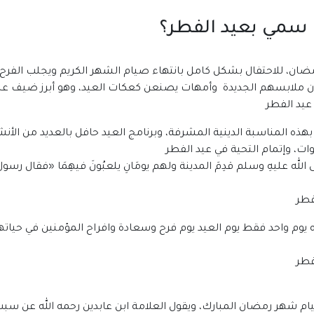
ذا سمي بعيد الفطر؟
ضان، للاحتفال بشكل كامل بانتهاء صيام الشهر الكريم ويجلب الفرح
تدون ملابسهم الجديدة وأمهات يصنعن كعكات العيد، وهو أبرز ضيف ع
عيد الفطر
لا بهذه المناسبة الدينية المشرفة، وبرنامج العيد حافل بالعديد من ال
ت، وإتمام التحية في عيد الفطر
 الله عليهِ وسلم قدِمَ المدينة ولهم يومَانِ يلعبُونَ فيهِمَا
«
فقال رسول ا
ه يوم واحد فقط يوم العيد يوم فرح وسعادة وافراح المؤمنين في حياته
م شهر رمضان المبارك، ويقول العلامة ابن عابدين رحمه الله عن سبب إ