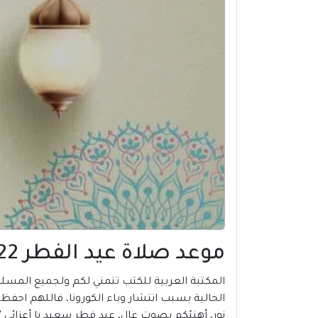
موعد صلاة عيد الفطر 2022 في بلدية الضعيان | قطر
الحالية بسبب انتشار وباء الكورونا، فاللهم احفظن
نور، أهنئكم بصوت عال، عيد فطر سعيد يا أعزائي ”