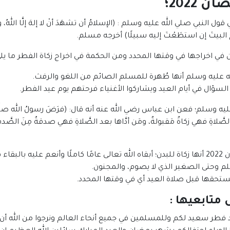
2022؛
نبي صلي الله عليه وسلم : (الإسلامُ أن تشهَدَ أنْ لا إلهَ إلَّا اللهُ، وأنَّ 
ُجَّ البيتَ إن استطَعْتَ إليه سبيلًا) أخرجه مسلم.
 في اخراجها في وقتها المحدد ومن الحكمة في اخراج زكاة الفطر ما يلي
 عليه وسلم أنها طُهرة للمسلم الصائم من اللغو والرفث.
سؤال في أيام العيد ويشاركوا الأغنياء فرحتهم يوم عيد الفطر.
ه وسلم؛ فعن ابن عباس رضي الله عنه أنه قال: (فرَضَ رسولُ الله صلَّ
كذلك فإن من حكمة إخراج زكاة الفطار رمضان 2022 أنها زكاة للبدن؛ أبقاه الله تعالى عامًا كام
وحتى الصغير الذي لا يصوم، والمجنون.
حقها قبل صلاة العيد أي في وقتها المحدد.
ل متابعيها
:
 فطر
سعيد لكم وللمسلمين في جميع أنحاء العالم ونرجوا من الله أن تم