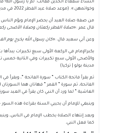
النساء سفعاء الخدين فقالت: لم يا رسول الله! 
وخواتمهن.». (موعد صلاة عيد الفطر 2022 في مدينة بولو | تركيا )
من صفة صلاة العيد أن يحضر الإمام ويؤم الناس 
قال عمر :«
صلاة الفطر ركعتان وصلاة الأضحى ركعت
وعن أبي سعيد قال :«
كان رسول الله يخرج يوم الف
يكبرالإمام في الركعة الأولى سبع تكبيرات يبدأها 
مدينة بولو | تركيا)
ثم يقرأ فاتحة الكتاب ” سورة الفاتحة “، ويقرأ في ا
الفاتحة، ثم سورة ” القمر ” فهاتان هما السورتان ال
الغاشية ” لما ورد أن النبي كان يقرأ في العيد سورتي ” الأعلى، وا
وينبغي للإمام أن يحييي السنة بقراءة هذه السور
وبعد إنتهاء الصلاة يخطب الإمام في الناس، وينبغ
كما فعل النبي.