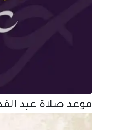
موعد صلاة عيد الفطر 2022 في مدينة بولو |