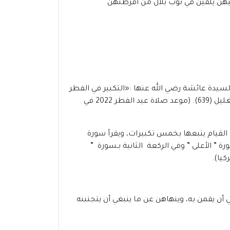
يهن يلقين في ثوب بلال من أقرطتهن
السيدة عائشة رضي الله عنها :«التكبير في الفطر
والأضحى الأولى سبع تكبيرات وفي الثانية خمس تكبيرات سوى تكبيرتي الركوع» رواه أبو داود وصححه الألباني في إراواء الغليل (639). (موعد صلاة عيد الفطر 2022 في
 من القيام يتبعها بخمس تكبيرات، ويقرأ سورة
رة ” الأعلى ” وفي الركعة الثانية بـسورة ”
أن يقمن به، وينهاهن عن ما ينبغي أن يتجنبنه