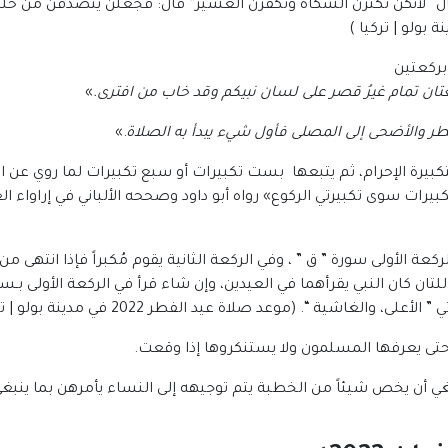
قال “لأنكن تكثرن الشكاة وتكفرن العشير” قال: فجعلن يتصدقن من حل
بركعتين
ان تمام غيرُ قصر على لسان نبيكم وقد خاب من افترى
.
»
طر والأضحى إلى المصلى فأول شيء يبدأ به الصلاة
.»
بتكبيرة الإحرام، ثم يتبعها بست تكبيرات أو سبع تكبيرات لما روي عن 
لركعة الأولى سورة ” ق ” ، وفي الركعة الثانية يقوم مُكبراً فإذا انتهى
لتان كان النبي يقرأهما في العيدين، وإن شاء قرأ في الركعة الأولى بـسو
لغاشية “. (موعد صلاة عيد الفطر 2022 في مدينة بولو | تركيا).
 حتى يعرفها المسلمون ولا يستنكروها إذا وقعت.
ي أن يخص شيئاً من الخطبة يتم توجيهه إلى النساء يأمرهن بما ينبغي 