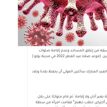
يسبقه من إغلاق المساجد وعدم إقامة صلوات
الجمعة والعيدين للحد من إصابة المصلين بذاك الفيروس ضمن الإجراءات الاحترازية التي اتخذتها الدولة لحماية المواطنين. (موعد صلاة عيد الفطر 2022 في مدينة بولو |
لعيد المبارك سائلين المولي أن يحفظ بلادنا وبلاد
ير أذان ولا إقامة. ثم قام متوكئا على بلال.
إن أكثركن حطب جهنم” فقامت امرأة من سطة