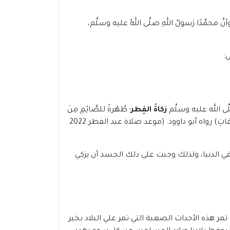
محمَّدًا رَسولُ اللهِ صلَّى اللهُ عليه وسلَّم،
:
ى الله عليه وسلَّم
زكاةَ الفِطر
؛ طُهْرةً للصَّائِمِ مِنَ
اللَّغوِ والرَّفَثِ، وطُعمةً للمَساكينِ، مَن أدَّاها قبل الصَّلاةِ فهي زكاةٌ مَقبولةٌ، ومَن أدَّاها بعد الصَّلاةِ فهي صدقةٌ مِنَ الصَّدقاتِ) رواه أبو داوود. (موعد صلاة عيد الفطر 2022
لًا وأنعم عليه بالبقاء في الدنيا، ولذلك وجبت على ذلك الجسد أن يزكي
ر هذه الأحداث الصعبة التي تمر علي البلاد بخير