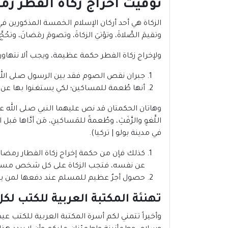
توقيت اخراج زكاة الفطر رمضان 
الزكاة هي أحد أركان الإسلام الخمسة المذكورين في قول ال
وتقيمَ الصَّلاةَ، وتؤتيَ الزكاةَ، وتصومَ رمَضانَ، وتح
ولإخراج زكاة الفطر حكمة عظيمة، ويجب ألا نتهاون
جبران نقص الصوم فقد بين الرسول صلى الله
أنها طُعمة للمساكين؛ لكي يستغنوا بها عن ال
وهاتان الحكمتان قد نص عليهما النبي صلى الله علي
في مدينة بولو | تركيا).
عن نفسه، فتجب الزكاة على كل شخص مسلم 
حصول أجرٌ عظيم للمسلم عند دفعها لمن يست
تهنئة المكتبة العربية للكتب لك
وأخيراً تتمني لكم أسرة المكتبة العربية للكتب
عيد