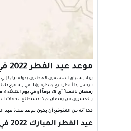
موعد عيد الفطر 2022 في
يزداد إشتياق المسلمون القاطنون بدولة تركيا إلي
فرحتان إذا أفطر فرح بفطره وإذا لقي ربه فرح بلقائ
رمضان ناقصا ً أي 29 يوماً أو في يوم الثلاثاء 3 مايو في حال ما إذا كان رمضان تاماً أي ثلاثون يوماً
والعشرون من رمضان حيث تستطلع الجهات المعنية بذالك هلال
كما أنه من المتوقع أن يكون موعد صلاة عيد الفطر 2022 في 
عيد الفطر المبارك 2022 في ظل الكورونا