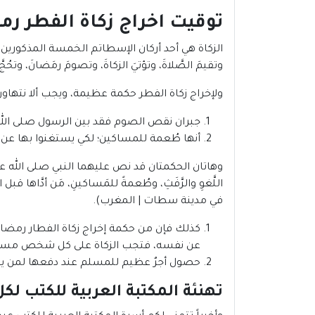
توقيت اخراج زكاة الفطر رمضان 
الزكاة هي أحد أركان الإسطاتم الخمسة المذكورين في قول ا
وتقيمَ الصَّلاةَ، وتؤتيَ الزكاةَ، وتصومَ رمَضانَ، وتح
ولإخراج زكاة الفطر حكمة عظيمة، ويجب ألا نتهاون
جبران نقص الصوم فقد بين الرسول صلى الله
أنها طُعمة للمساكين؛ لكي يستغنوا بها عن ال
وهاتان الحكمتان قد نص عليهما النبي صلى الله علي
في مدينة سطات | المغرب).
عن نفسه، فتجب الزكاة على كل شخص مسلم 
حصول أجرٌ عظيم للمسلم عند دفعها لمن يست
تهنئة المكتبة العربية للكتب لك