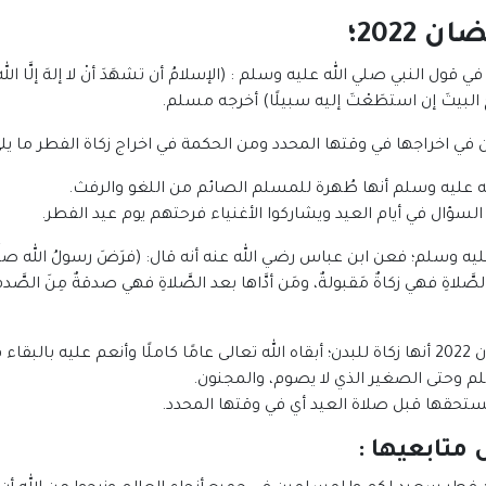
2022؛
لنبي صلي الله عليه وسلم : (الإسلامُ أن تشهَدَ أنْ لا إلهَ إلَّا اللهُ، وأن
ُجَّ البيتَ إن استطَعْتَ إليه سبيلًا) أخرجه مسلم.
 في اخراجها في وقتها المحدد ومن الحكمة في اخراج زكاة الفطر ما يلي
 عليه وسلم أنها طُهرة للمسلم الصائم من اللغو والرفث.
سؤال في أيام العيد ويشاركوا الأغنياء فرحتهم يوم عيد الفطر.
ه وسلم؛ فعن ابن عباس رضي الله عنه أنه قال: (فرَضَ رسولُ الله صلَّ
كذلك فإن من حكمة إخراج زكاة الفطار رمضان 2022 أنها زكاة للبدن؛ أبقاه الله تعالى عامًا كام
وحتى الصغير الذي لا يصوم، والمجنون.
حقها قبل صلاة العيد أي في وقتها المحدد.
ل متابعيها
: