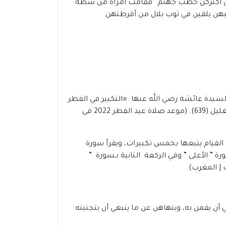
إن أكثركن حطب جهنم” فقامت امرأة من سطة
يهن يلقين في ثوب بلال من أقرطتهن
السيدة عائشة رضي الله عنها :«التكبير في الفطر
والأضحى الأولى سبع تكبيرات وفي الثانية خمس تكبيرات سوى تكبيرتي الركوع» رواه أبو داود وصححه الألباني في إراواء الغليل (639). (موعد صلاة عيد الفطر 2022 في
 من القيام يتبعها بخمس تكبيرات، ويقرأ سورة
رة ” الأعلى ” وفي الركعة الثانية بـسورة ”
أن يقمن به، وينهاهن عن ما ينبغي أن يتجنبنه