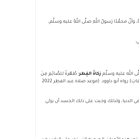
َّ محمَّدًا رَسولُ اللهِ صلَّى اللهُ عليه وسلَّم،
:
ى الله عليه وسلَّم
زكاةَ الفِطر
؛ طُهْرةً للصَّائِمِ مِنَ
اللَّغوِ والرَّفَثِ، وطُعمةً للمَساكينِ، مَن أدَّاها قبل الصَّلاةِ فهي زكاةٌ مَقبولةٌ، ومَن أدَّاها بعد الصَّلاةِ فهي صدقةٌ مِنَ الصَّدقاتِ) رواه أبو داوود. (موعد صلاة عيد الفطر 2022
لًا وأنعم عليه بالبقاء في الدنيا، ولذلك وجبت على ذلك الجسد أن يزكي