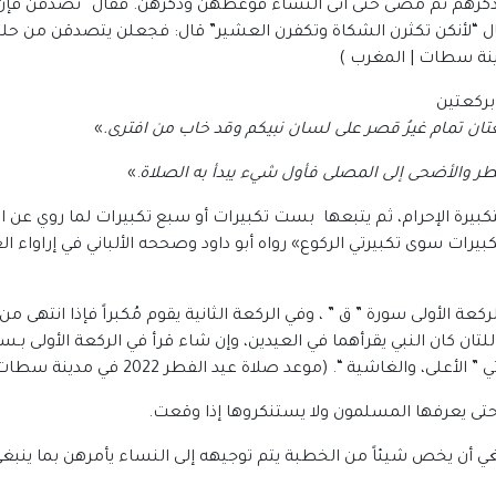
 وذكرهم ثم مضى حتى أتى النساء فوعظهن وذكرهن. فقال “تصدقن ف
قال “لأنكن تكثرن الشكاة وتكفرن العشير” قال: فجعلن يتصدقن من حل
بركعتين
ان تمام غيرُ قصر على لسان نبيكم وقد خاب من افترى
.
»
طر والأضحى إلى المصلى فأول شيء يبدأ به الصلاة
.»
بتكبيرة الإحرام، ثم يتبعها بست تكبيرات أو سبع تكبيرات لما روي عن 
لركعة الأولى سورة ” ق ” ، وفي الركعة الثانية يقوم مُكبراً فإذا انتهى
لتان كان النبي يقرأهما في العيدين، وإن شاء قرأ في الركعة الأولى بـسو
لغاشية “. (موعد صلاة عيد الفطر 2022 في مدينة سطات | المغرب).
 حتى يعرفها المسلمون ولا يستنكروها إذا وقعت.
ي أن يخص شيئاً من الخطبة يتم توجيهه إلى النساء يأمرهن بما ينبغي 