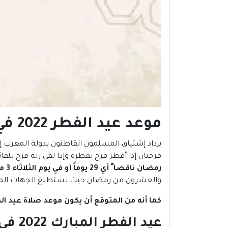
موعد عيد الفطر 2022 في
يزداد إشتياق المسلمون القاطنون بدولة المغرب إ
فرحتان إذا أفطر فرح بفطره وإذا لقي ربه فرح بلقائ
رمضان ناقصا ً أي 29 يوماً أو في يوم الثلاثاء 3 مايو في حال ما إذا كان رمضان تاماً أي ثلاثون يوماً
والعشرون من رمضان حيث تستطلع الجهات المعنية بذالك هلال 
كما أنه من المتوقع أن يكون موعد صلاة عيد الفطر 2022 في 
عيد الفطر المبارك 2022 في ظل الكورونا