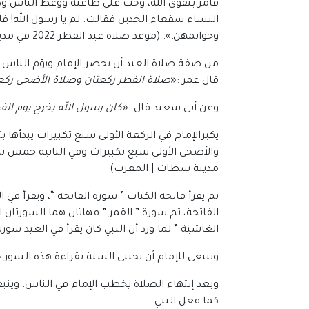
فأمر بتقوى الله، وحث على طاعته ووعظ الناس
النساء سفعاء الخدين فقالت: لم يا رسول الله! 
وخواتمهن.». (موعد صلاة عيد الفطر 2022 في مدينة سطات | المغرب )
من صفة صلاة العيد أن يحضر الإمام ويؤم الناس 
قال عمر :«
صلاة الفطر ركعتان وصلاة الأضحى ركعت
وعن أبي سعيد قال :«
كان رسول الله يخرج يوم الف
يكبرالإمام في الركعة الأولى سبع تكبيرات يبدأها 
مدينة سطات | المغرب)
ثم يقرأ فاتحة الكتاب ” سورة الفاتحة “، ويقرأ في ا
الفاتحة، ثم سورة ” القمر ” فهاتان هما السورتان ال
الغاشية ” لما ورد أن النبي كان يقرأ في العيد سورتي ” الأعلى، وا
وينبغي للإمام أن يحييي السنة بقراءة هذه السور
وبعد إنتهاء الصلاة يخطب الإمام في الناس، وينبغ
كما فعل النبي.