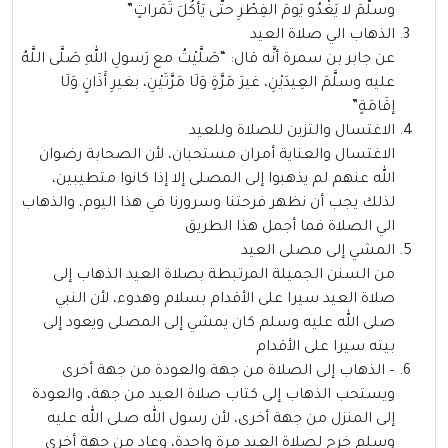
وسلَّمَ لا يَغْدُو يَومَ الفِطْرِ حتَّى يَأْكُلَ تَمَراتٍ”
الذهاب الي صلاة العيد
عن جابر بن سمرة أنَّه قال: “صَلَّيْتُ مع رَسولِ اللهِ صَلَّى اللَّهُ
عليه وسلَّمَ العِيدَيْنِ، غيرَ مَرَّةٍ وَلَا مَرَّتَيْنِ، بغيرِ أَذَانٍ وَلَا
إقَامَةٍ”
الاغتسال والتزين للصلاة وللعيد
الاغتسال والعناية أمران مستحبان، لأن الصحابة رضوان
الله عنهم لم يذهبوا إلى المصلى إلا إذا كانوا متطيبين،
لذلك يجب أن نظهر فرحتنا وسرورنا في هذا اليوم، والذهاب
الي الصلاة فما أجمل هذا الطريق
المشي إلى مصلى العيد
من السنن الجميلة المرتبطة بصلاة العيد الذهاب إلى
صلاة العيد سيرا على الأقدام بسلام وهدوء، لأن النبي
صلى الله عليه وسلم كان يمشي إلى المصلى ويعود إلى
بيته سيرا على الأقدام
– الذهاب إلى الصلاة من جهة والعودة من جهة أخرى
ويستحب الذهاب إلى كتاب صلاة العيد من جهة، والعودة
إلى المنزل من جهة أخرى، لأن رسول الله صلى الله عليه
وسلم خرج لصلاة العيد مرة واحدة، وعاد من جهة أخرى