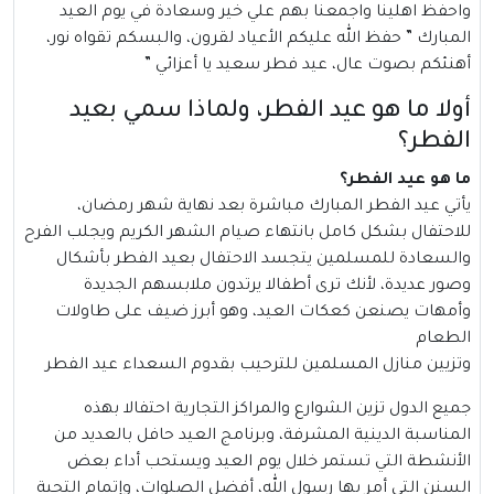
واحفظ اهلينا واجمعنا بهم علي خير وسعادة في يوم العيد
المبارك ” حفظ الله عليكم الأعياد لقرون، والبسكم تقواه نور،
أهنئكم بصوت عال، عيد فطر سعيد يا أعزائي ”
أولا ما هو عيد الفطر، ولماذا سمي بعيد
الفطر؟
ما هو عيد الفطر؟
يأتي
عيد الفطر
المبارك مباشرة بعد نهاية شهر رمضان،
للاحتفال بشكل كامل بانتهاء صيام الشهر الكريم ويجلب الفرح
والسعادة للمسلمين يتجسد الاحتفال بعيد الفطر بأشكال
وصور عديدة، لأنك ترى أطفالا يرتدون ملابسهم الجديدة
وأمهات يصنعن كعكات العيد، وهو أبرز ضيف على طاولات
الطعام
وتزيين منازل المسلمين للترحيب بقدوم السعداء عيد الفطر
جميع الدول تزين الشوارع والمراكز التجارية احتفالا بهذه
المناسبة الدينية المشرفة، وبرنامج العيد حافل بالعديد من
الأنشطة التي تستمر خلال يوم العيد ويستحب أداء بعض
السنن التي أمر بها رسول الله، أفضل الصلوات، وإتمام التحية