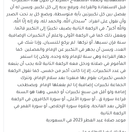
الاستهلالية وصلاة الاستفتاح الشرط أن تكون هذه التكبيرات
قبل الاستعاذة والقراءة، ويرفع يديه إلى كل تكبير، ويسن له أن
يفصل بين كل تكبيرتين بآية متوسطة، ويضع كل يد تحت الصدر
وأن نقول على انفراد: “سبحان الله، والحمد لله، ولا إله إلّا الله،
والله أكبر”، في الركعة الثانية يضيف تكبيرًا إلى التكبير قائما،
ويفعل ذلك كما في الركعة الأولى واعلم أن التكبيرات الإضافية
سنة فإن نسيها، أو تركها: لم يركع للنسيان، وإذا شك في
العدد، ويسن أن يجهر في التكبير عن الإمام والمصلين كما
جهار القراءة وهي سنة للإمام وله وحده، ولكن إذا استمر
المأموم في صلاته ودخل معه الركعة الثانية لأنه يجب أن يتبعه
في عدد التكبيرات، إلا إذا كانت أكبر من خمس، كما تقول الركعة
خمس تكبيرات يقوم بها منفردا بعد سلام الإمام، وتترك
الجماعة تكبيرات إضافية إذا لم يفعلها الإمام ويصطحب
إمامه ولو أقل من سبع تكبيرات أو خمس، وهذا هو السنة
قراءة سورة ق ، أو سورة الأعلى، أو سورة الكافرون في الركعة
الأولى بعد الفاتحة، وتلاوة سورة الإخلاص، أو سورة القمر في
الركعة الثانية
موعد صلاة عيد الفطر 2023 في السعودية