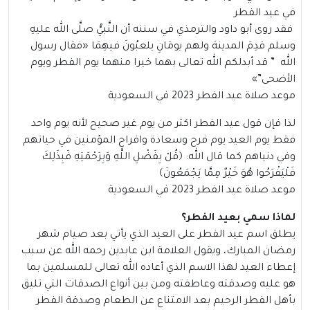
في عيد الفطر
فقد روى أبو داود والترمذي في سننه أن النَّبيُّ صلَّى الله عليهِ
وسلم قدِمَ المدينة ولهم يومَانِ يلعبُونَ فيهِمَا
«
فقال رسول
الله ” قد أبدلكم الله تعالى بهما خيرا منهما يوم الفطر ويوم
الأضحى”
»
موعد صلاة عيد الفطر 2023 في السعودية
لذا فإن قول عيد الفطر اكثر من يوم غير صحيح لأنه يوم واحد
فقط يوم العيد يوم فرح وسعادة وافراح المؤمنين في حياتهم
وفي دنياهم كما قال الله:
﴿قُلْ بِفَضْلِ اللَّهِ وَبِرَحْمَتِهِ فَبِذَلِكَ
فَلْيَفْرَحُوا هُوَ خَيْرٌ مِمَّا يَجْمَعُونَ﴾
موعد صلاة عيد الفطر 2023 في السعودية
لماذا سمي بعيد الفطر؟
يطلق اسم عيد الفطر على العيد الذي يأتي بعد صيام شهر
رمضان المبارك، ويقول العلامة ابن عابدين رحمه الله عن سبب
إعطاء العيد لهذا الاسم الذي أعاده الله تعالى للمسلمين بما
هو عليه وصدقته وعاطفته ومن بين أنواع الصدقات التي تليق
بأهل الفطر الرحيم بعد الامتناع عن الطعام وصدقة الفطر