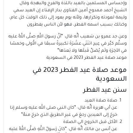
وإحساس المسلمين بالعيد باللذة والفرح والبهجة وقال
الشيخ أحمد ممدوح أمين الفتاوى بدار الإفتاء إن العيد سمي
وليمة لعودته وتكرارها، ولأنه يوم يعود إلى ذلك الوقت كل عام،
وكذلك بسبب اسمه الفطر، فهو لأن الناس يفطرون
وعن جد عمرو بن شعيب أنَّه قال: “أنَّ رسولَ اللهِ صلَّى اللهُ عليه
وسلَّم كبَّر في عِيدٍ اثنَتَي عشْرَةَ تكبيرةً سبعًا في الأُولى وخمسًا
في الآخِرَةِ ولَم يُصَلِّ قَبلَها ولا بَعدَها”
موعد صلاة عيد الفطر 2023 في السعودية
موعد صلاة عيد الفطر 2023 في
السعودية
سنن عيد الفطر
صلاة صلاة العيد
عن أبي هريرة أنَّه قال: “كان النبي صلى الله عليه وسلم إذا
خرجَ إلى العيدينِ رجعَ في غيرِ الطريقِ الذي خرجَ منهُ”
الأكل قبل الخروج الي الصلاة
عن أنس بن مالك أنَّه قال: “كانَ رَسولُ اللَّهِ صَلَّى اللهُ عليه