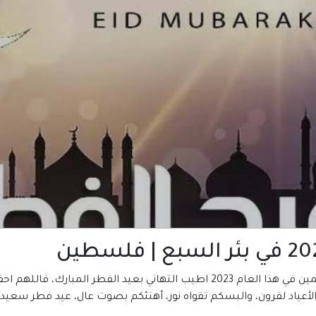
المكتبة العربية للكتب تتمني لكم ولجميع المسلمين في هذا العام 2023 اطيب التهاني
لأعياد لقرون، والبسكم تقواه نور، أهنئكم بصوت عال، عيد فطر سعيد يا