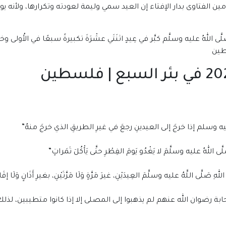
ين الفتاوى بدار الإفتاء إن العيد سمي وليمة لعودته وتكرارها، ولأنه
للهُ عليه وسلَّم كبَّر في عِيدٍ اثنَتَي عشْرَةَ تكبيرةً سبعًا في الأُولى وخمسًا
ه وسلم إذا خرجَ إلى العيدينِ رجعَ في غيرِ الطريقِ الذي خرجَ منهُ”
لهُ عليه وسلَّمَ لا يَغْدُو يَومَ الفِطْرِ حتَّى يَأْكُلَ تَمَراتٍ”
ى اللَّهُ عليه وسلَّمَ العِيدَيْنِ، غيرَ مَرَّةٍ وَلَا مَرَّتَيْنِ، بغيرِ أَذَانٍ وَلَا إقَا
بة رضوان الله عنهم لم يذهبوا إلى المصلى إلا إذا كانوا متطيبين، لذل