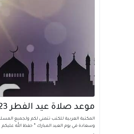
موعد صلاة عيد الفطر 2023 في بئر السبع | فلسطين
وسعادة في يوم العيد المبارك ” حفظ الله عليكم ا