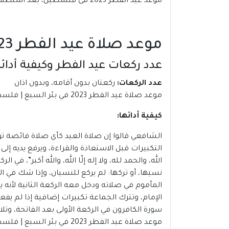
موعد عيد الفطر 2023 فى فلسطين، بعد استطلاع هلال شهر شوال.
موعد صلاة عيد الفطر 2023 في بئر السبع | فلسطين
عدد ركعات عيد الفطر وكيفية أدائه
عدد الركعات:
ركعتان بدون أقامه، وبدون اذان
موعد صلاة عيد الفطر 2023 في بئر السبع | فلسطين
كيفية أدائها:
الشافعي قالوا إن صلاة العيد كأي صلاة فائضة تؤ
التكبيرات قبل الاستعاذة والقراءة، ويرفع يديه إ
الله، والحمد لله، ولا إله إلّا الله، والله أكبر”، ف
نسيها، أو تركها: لم يركع للنسيان، وإذا شك في ا
المأموم في صلاته ودخل معه الركعة الثانية لأنه 
الإمام، وتترك الجماعة تكبيرات إضافية إذا لم ي
سورة الكافرون في الركعة الأولى بعد الفاتحة، وتلا
موعد صلاة عيد الفطر 2023 في بئر السبع | فلسطين