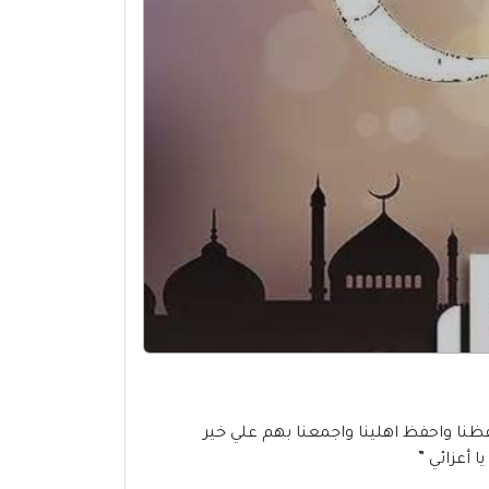
 بعيد الفطر المبارك، فاللهم احفظنا واحفظ اهلينا واجمعنا بهم علي خير
 أعزائي ”