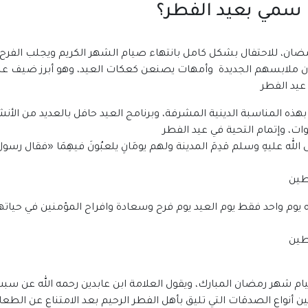
ذا سمي بعيد الفطر؟
ضان، للاحتفال بشكل كامل بانتهاء صيام الشهر الكريم ويجلب الفرح
تدون ملابسهم الجديدة وأمهات يصنعن كعكات العيد، وهو أبرز ضيف ع
عيد الفطر
لا بهذه المناسبة الدينية المشرفة، وبرنامج العيد حافل بالعديد من ال
ت، وإتمام التحية في عيد الفطر
 الله عليهِ وسلم قدِمَ المدينة ولهم يومَانِ يلعبُونَ فيهِمَا
«
فقال رسول ا
ه يوم واحد فقط يوم العيد يوم فرح وسعادة وافراح المؤمنين في حياته
م شهر رمضان المبارك، ويقول العلامة ابن عابدين رحمه الله عن سبب إ
 أنواع الصدقات التي تليق بأهل الفطر الرحيم بعد الامتناع عن ال