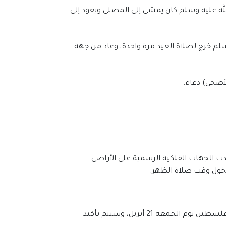
لله عليه وسلم كان يمشي إلى المصلى ويعود إلى
سلم خرج لصلاة العيد مرة واحدة، وعاد من جهة
لأضحى) دعاء.
 1444-2023 في بئر السبع | فلسطين، مع دقات الساعة 5:53 صباحاً، وقد أكدت الجهات الفلكية الرسمية على الأراضي
في غضون أسابيع قليلة، سنشهد مباركة شهر رمضان المبارك 2023-1444،من المحتمل أن يوافق عيد الفطر 2023 فى فلسطين يوم الجمعه 21 أبريل، وسيتم تأكيد