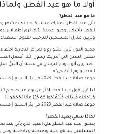
أولا ما هو عيد الفطر، ولما
ما هو عيد الفطر؟
يأتي
عيد الفطر
المبارك مباشرة بعد نهاية شهر رم
الفطر بأشكال وصور عديدة، لأنك ترى أطفالا ير
وتزيين منازل المسلمين للترحيب بقدوم السعداء 
جميع الدول تزين الشوارع والمراكز التجارية احتفا
بعض السنن التي أمر بها رسول الله، أفضل الصلوا
فقد روى أبو داود والترمذي في سننه أن النَّبيُّ صلَّى
الفطر ويوم الأضحى”
»
موعد صلاة عيد الفطر 2023 في بئر السبع | فلسطين
لذا فإن قول عيد الفطر اكثر من يوم غير صحيح لأن
وَبِرَحْمَتِهِ فَبِذَلِكَ فَلْيَفْرَحُوا هُوَ خَيْرٌ مِمَّا يَجْمَعُونَ﴾
موعد صلاة عيد الفطر 2023 في بئر السبع | فلسطين
لماذا سمي بعيد الفطر؟
يطلق اسم عيد الفطر على العيد الذي يأتي بعد صيا
للمسلمين بما هو عليه وصدقته وعاطفته ومن بين