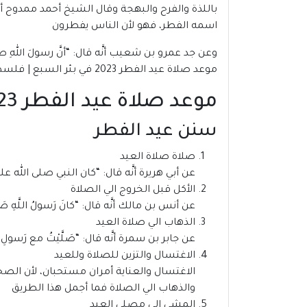
باللذة والفرح والبهجة وقال الشيخ أحمد ممدوح أم
اسمه الفطر، فهو لأن الناس يفطرون
وعن جد عمرو بن شعيب أنَّه قال: “أنَّ رسولَ اللهِ صلَّى ا
موعد صلاة عيد الفطر 2023 في بئر السبع | فلسطين
موعد صلاة عيد الفطر 2023 في بئر السبع | فلسطين
سنن عيد الفطر
صلاة صلاة العيد
عن أبي هريرة أنَّه قال: “كان النبي صلى الله علي
الأكل قبل الخروج الي الصلاة
عن أنس بن مالك أنَّه قال: “كانَ رَسولُ اللَّهِ صَلَّى ال
الذهاب الي صلاة العيد
عن جابر بن سمرة أنَّه قال: “صَلَّيْتُ مع رَسولِ اللهِ صَلَّ
الاغتسال والتزين للصلاة وللعيد
الاغتسال والعناية أمران مستحبان، لأن الصحا
والذهاب الي الصلاة فما أجمل هذا الطريق
المشي إلى مصلى العيد