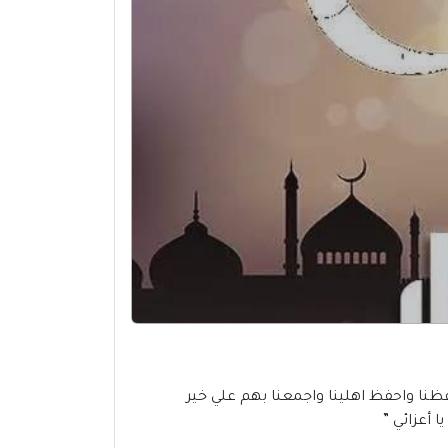
 بعيد الفطر المبارك، فاللهم احفظنا واحفظ اهلينا واجمعنا بهم علي خير
 أعزائي ”