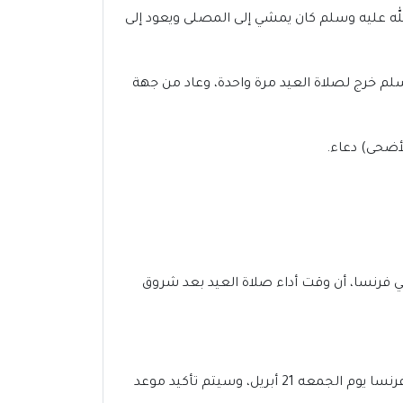
لله عليه وسلم كان يمشي إلى المصلى ويعود إلى
سلم خرج لصلاة العيد مرة واحدة، وعاد من جهة
لأضحى) دعاء.
ة الرسمية على الأراضي فرنسا، أن وقت أداء صلاة العيد بعد شروق
في غضون أسابيع قليلة، سنشهد مباركة شهر رمضان المبارك 2023-1444،من المحتمل أن يوافق عيد الفطر 2023 فى فرنسا يوم الجمعه 21 أبريل، وسيتم تأكيد موعد