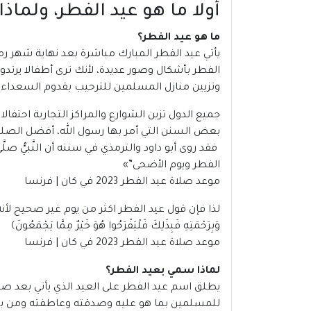
أولا ما هو عيد الفطر، ولما
ما هو عيد الفطر؟
يأتي
عيد الفطر
المبارك مباشرة بعد نهاية شهر رم
الفطر بأشكال وصور عديدة، لأنك ترى أطفالا ير
وتزيين منازل المسلمين للترحيب بقدوم السعداء 
جميع الدول تزين الشوارع والمراكز التجارية احتفا
بعض السنن التي أمر بها رسول الله، أفضل الصلوا
فقد روى أبو داود والترمذي في سننه أن النَّبيُّ صلَّى
الفطر ويوم الأضحى”
»
موعد صلاة عيد الفطر 2023 في كان | فرنسا
لذا فإن قول عيد الفطر اكثر من يوم غير صحيح لأن
وَبِرَحْمَتِهِ فَبِذَلِكَ فَلْيَفْرَحُوا هُوَ خَيْرٌ مِمَّا يَجْمَعُونَ﴾
موعد صلاة عيد الفطر 2023 في كان | فرنسا
لماذا سمي بعيد الفطر؟
يطلق اسم عيد الفطر على العيد الذي يأتي بعد صيا
للمسلمين بما هو عليه وصدقته وعاطفته ومن بين