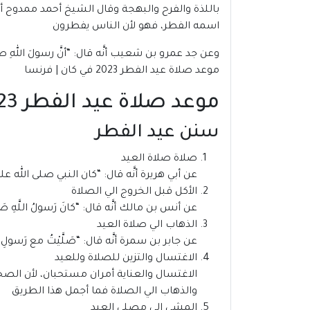
باللذة والفرح والبهجة وقال الشيخ أحمد ممدوح أم
اسمه الفطر، فهو لأن الناس يفطرون
وعن جد عمرو بن شعيب أنَّه قال: “أنَّ رسولَ اللهِ صلَّى ا
موعد صلاة عيد الفطر 2023 في كان | فرنسا
موعد صلاة عيد الفطر 2023 في كان | فرنسا
سنن عيد الفطر
صلاة صلاة العيد
عن أبي هريرة أنَّه قال: “كان النبي صلى الله علي
الأكل قبل الخروج الي الصلاة
عن أنس بن مالك أنَّه قال: “كانَ رَسولُ اللَّهِ صَلَّى ال
الذهاب الي صلاة العيد
عن جابر بن سمرة أنَّه قال: “صَلَّيْتُ مع رَسولِ اللهِ صَلَّ
الاغتسال والتزين للصلاة وللعيد
الاغتسال والعناية أمران مستحبان، لأن الصحا
والذهاب الي الصلاة فما أجمل هذا الطريق
المشي إلى مصلى العيد