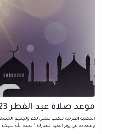
موعد صلاة عيد الفطر 2023 في كان | فرنسا
وسعادة في يوم العيد المبارك ” حفظ الله عليكم ا