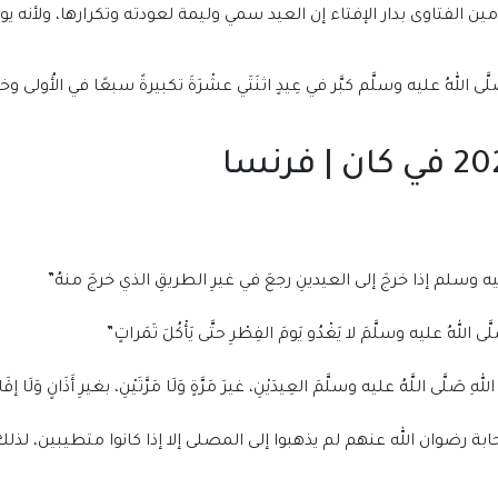
ين الفتاوى بدار الإفتاء إن العيد سمي وليمة لعودته وتكرارها، ولأنه
للهُ عليه وسلَّم كبَّر في عِيدٍ اثنَتَي عشْرَةَ تكبيرةً سبعًا في الأُولى وخمسًا
ه وسلم إذا خرجَ إلى العيدينِ رجعَ في غيرِ الطريقِ الذي خرجَ منهُ”
لهُ عليه وسلَّمَ لا يَغْدُو يَومَ الفِطْرِ حتَّى يَأْكُلَ تَمَراتٍ”
ى اللَّهُ عليه وسلَّمَ العِيدَيْنِ، غيرَ مَرَّةٍ وَلَا مَرَّتَيْنِ، بغيرِ أَذَانٍ وَلَا إقَا
بة رضوان الله عنهم لم يذهبوا إلى المصلى إلا إذا كانوا متطيبين، لذل