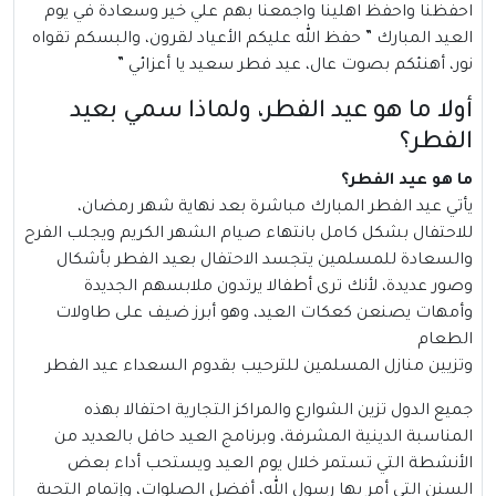
احفظنا واحفظ اهلينا واجمعنا بهم علي خير وسعادة في يوم
العيد المبارك ” حفظ الله عليكم الأعياد لقرون، والبسكم تقواه
نور، أهنئكم بصوت عال، عيد فطر سعيد يا أعزائي ”
أولا ما هو عيد الفطر، ولماذا سمي بعيد
الفطر؟
ما هو عيد الفطر؟
يأتي
عيد الفطر
المبارك مباشرة بعد نهاية شهر رمضان،
للاحتفال بشكل كامل بانتهاء صيام الشهر الكريم ويجلب الفرح
والسعادة للمسلمين يتجسد الاحتفال بعيد الفطر بأشكال
وصور عديدة، لأنك ترى أطفالا يرتدون ملابسهم الجديدة
وأمهات يصنعن كعكات العيد، وهو أبرز ضيف على طاولات
الطعام
وتزيين منازل المسلمين للترحيب بقدوم السعداء عيد الفطر
جميع الدول تزين الشوارع والمراكز التجارية احتفالا بهذه
المناسبة الدينية المشرفة، وبرنامج العيد حافل بالعديد من
الأنشطة التي تستمر خلال يوم العيد ويستحب أداء بعض
السنن التي أمر بها رسول الله، أفضل الصلوات، وإتمام التحية