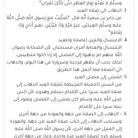
وسلَّمَ لا يَغْدُو يَومَ الفِطْرِ حتَّى يَأْكُلَ تَمَراتٍ”
الذهاب الي صلاة العيد
عن جابر بن سمرة أنَّه قال: “صَلَّيْتُ مع رَسولِ اللهِ صَلَّى اللَّهُ
عليه وسلَّمَ العِيدَيْنِ، غيرَ مَرَّةٍ وَلَا مَرَّتَيْنِ، بغيرِ أَذَانٍ وَلَا
إقَامَةٍ”
الاغتسال والتزين للصلاة وللعيد
الاغتسال والعناية أمران مستحبان، لأن الصحابة رضوان
الله عنهم لم يذهبوا إلى المصلى إلا إذا كانوا متطيبين،
لذلك يجب أن نظهر فرحتنا وسرورنا في هذا اليوم، والذهاب
الي الصلاة فما أجمل هذا الطريق
المشي إلى مصلى العيد
من السنن الجميلة المرتبطة بصلاة العيد الذهاب إلى
صلاة العيد سيرا على الأقدام بسلام وهدوء، لأن النبي
صلى الله عليه وسلم كان يمشي إلى المصلى ويعود إلى
بيته سيرا على الأقدام
– الذهاب إلى الصلاة من جهة والعودة من جهة أخرى
ويستحب الذهاب إلى كتاب صلاة العيد من جهة، والعودة
إلى المنزل من جهة أخرى، لأن رسول الله صلى الله عليه
وسلم خرج لصلاة العيد مرة واحدة، وعاد من جهة أخرى