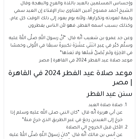
وإحساس المسلمين بالعيد باللذة والفرح والبهجة وقال
الشيخ أحمد ممدوح أمين الفتاوى بدار الإفتاء إن العيد سمي
وليمة لعودته وتكرارها، ولأنه يوم يعود إلى ذلك الوقت كل عام،
وكذلك بسبب اسمه الفطر، فهو لأن الناس يفطرون
وعن جد عمرو بن شعيب أنَّه قال: “أنَّ رسولَ اللهِ صلَّى اللهُ عليه
وسلَّم كبَّر في عِيدٍ اثنَتَي عشْرَةَ تكبيرةً سبعًا في الأُولى وخمسًا
في الآخِرَةِ ولَم يُصَلِّ قَبلَها ولا بَعدَها”
موعد صلاة عيد الفطر 2024 في القاهرة | مصر
موعد صلاة عيد الفطر 2024 في القاهرة
| مصر
سنن عيد الفطر
صلاة صلاة العيد
عن أبي هريرة أنَّه قال: “كان النبي صلى الله عليه وسلم إذا
خرجَ إلى العيدينِ رجعَ في غيرِ الطريقِ الذي خرجَ منهُ”
الأكل قبل الخروج الي الصلاة
عن أنس بن مالك أنَّه قال: “كانَ رَسولُ اللَّهِ صَلَّى اللهُ عليه