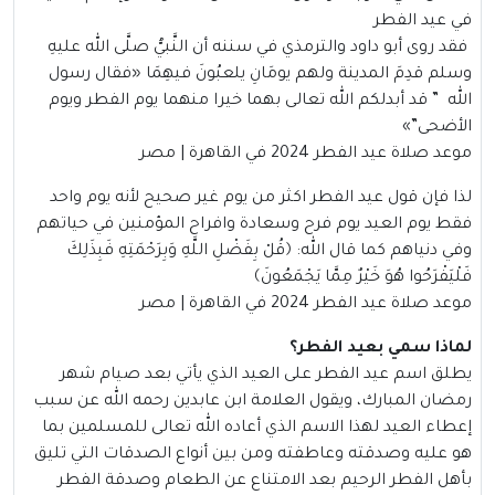
في عيد الفطر
فقد روى أبو داود والترمذي في سننه أن النَّبيُّ صلَّى الله عليهِ
وسلم قدِمَ المدينة ولهم يومَانِ يلعبُونَ فيهِمَا
«
فقال رسول
الله ” قد أبدلكم الله تعالى بهما خيرا منهما يوم الفطر ويوم
الأضحى”
»
موعد صلاة عيد الفطر 2024 في القاهرة | مصر
لذا فإن قول عيد الفطر اكثر من يوم غير صحيح لأنه يوم واحد
فقط يوم العيد يوم فرح وسعادة وافراح المؤمنين في حياتهم
وفي دنياهم كما قال الله:
﴿قُلْ بِفَضْلِ اللَّهِ وَبِرَحْمَتِهِ فَبِذَلِكَ
فَلْيَفْرَحُوا هُوَ خَيْرٌ مِمَّا يَجْمَعُونَ﴾
موعد صلاة عيد الفطر 2024 في القاهرة | مصر
لماذا سمي بعيد الفطر؟
يطلق اسم عيد الفطر على العيد الذي يأتي بعد صيام شهر
رمضان المبارك، ويقول العلامة ابن عابدين رحمه الله عن سبب
إعطاء العيد لهذا الاسم الذي أعاده الله تعالى للمسلمين بما
هو عليه وصدقته وعاطفته ومن بين أنواع الصدقات التي تليق
بأهل الفطر الرحيم بعد الامتناع عن الطعام وصدقة الفطر