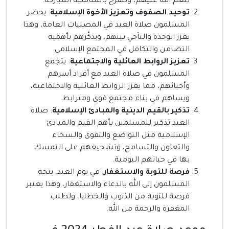
لنعم الله عليهم، وللفرح بالمناسبة المباركة.
توحيد الصفوف وتعزيز الأخوة الإسلامية
: يحضر
المسلمون صلاة العيد في المصليات العامة، وهذا
يعزز الوحدة والتآخي بينهم، ويذكّرهم بأهمية
التضامن والتكافل في المجتمع الإسلامي.
تعزيز الروابط العائلية والاجتماعية
: يتجمع
المسلمون في صلاة العيد مع أفراد أسرهم
وأحبائهم، مما يعزز الروابط العائلية والاجتماعية،
ويساهم في بناء مجتمع قوي ومترابط.
تذكير بالقيم الدينية والمبادئ الإسلامية
: صلاة
العيد تذكير للمسلمين بأهم القيم والمبادئ
الإسلامية مثل التواضع والتقوى والسخاء
والتعاون والتسامح، وتشجيعهم على التمسك
بها في حياتهم اليومية.
فرصة للتوبة والاستغفار
: في يوم العيد، يتجه
المسلمون إلى الله بالدعاء والاستغفار، وهذا يعتبر
فرصة للتوبة من الذنوب والخطايا، ولطلب
المغفرة والرحمة من الله.