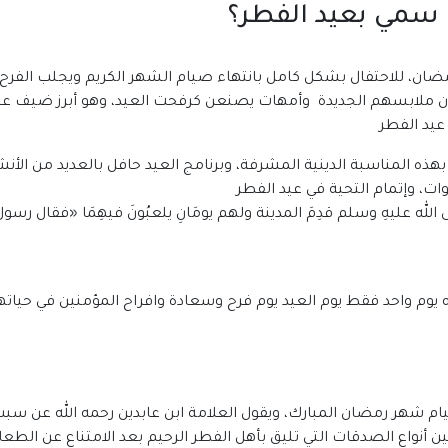
ذا سمي بعيد الفطر؟
ضان، للاحتفال بشكل كامل بانتهاء صيام الشهر الكريم ويجلب الفرح
تدون ملابسهم الجديدة وأمهات يصنعن كرفحت العيد، وهو أبرز ضيف ع
عيد الفطر
لا بهذه المناسبة الدينية المشرفة، وبرنامج العيد حافل بالعديد من ال
ت، وإتمام التحية في عيد الفطر
 الله عليهِ وسلم قدِمَ المدينة ولهم يومَانِ يلعبُونَ فيهِمَا
«
فقال رسول ا
ه يوم واحد فقط يوم العيد يوم فرح وسعادة وافراح المؤمنين في حياته
م شهر رمضان المبارك، ويقول العلامة ابن عابدين رحمه الله عن سبب إ
 أنواع الصدقات التي تليق بأهل الفطر الرحيم بعد الامتناع عن ال