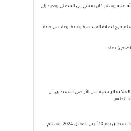
لله عليه وسلم كان يمشي إلى المصلى ويعود إلى
سلم خرج لصلاة العيد مرة واحدة، وعاد من جهة
لأضحى) دعاء.
سطين، مع دقات الساعة 6:15 صباحاً، وقد أكدت الجهات الفلكية الرسمية على الأراضي فلسطين، أن
في غضون أسابيع قليلة، سنشهد مباركة شهر رمضان المبارك 2024-1445،من المحتمل أن يوافق عيد الفطر 2024 فى فلسطين يوم 10 أبريل المقبل 2024، وسيتم