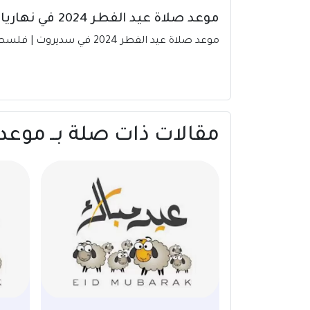
موعد صلاة عيد الفطر 2024 في نهاريا | فلسطين
موعد صلاة عيد الفطر 2024 في سديروت | فلسطين – المكتبة العربية للكتب (arab-books.com)
مقالات ذات صلة بــ موعد صلاة عيد ال