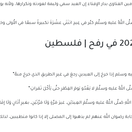
ين الفتاوى بدار الإفتاء إن العيد سمي وليمة لعودته وتكرارها، ولأنه
للهُ عليه وسلَّم كبَّر في عِيدٍ اثنَتَي عشْرَةَ تكبيرةً سبعًا في الأُولى وخمسًا
ه وسلم إذا خرجَ إلى العيدينِ رجعَ في غيرِ الطريقِ الذي خرجَ منهُ”
لهُ عليه وسلَّمَ لا يَغْدُو يَومَ الفِطْرِ حتَّى يَأْكُلَ تَمَراتٍ”
ى اللَّهُ عليه وسلَّمَ العِيدَيْنِ، غيرَ مَرَّةٍ وَلَا مَرَّتَيْنِ، بغيرِ أَذَانٍ وَلَا إقَا
بة رضوان الله عنهم لم يذهبوا إلى المصلى إلا إذا كانوا متطيبين، لذل