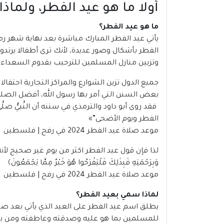
أولا ما هو عيد الفطر، ولما
ما هو عيد الفطر؟
يأتي
عيد الفطر
المبارك مباشرة بعد نهاية شهر رم
الفطر بأشكال وصور عديدة، لأنك ترى أطفالا ير
وتزيين منازل المسلمين للترحيب بقدوم السعداء 
جميع الدول تزين الشوارع والمراكز التجارية احتفا
بعض السنن التي أمر بها رسول الله، أفضل الصلوا
فقد روى أبو داود والترمذي في سننه أن النَّبيُّ صلَّى
الفطر ويوم الأضحى”
»
موعد صلاة عيد الفطر 2024 في رفح | فلسطين
لذا فإن قول عيد الفطر اكثر من يوم غير صحيح لأن
وَبِرَحْمَتِهِ فَبِذَلِكَ فَلْيَفْرَحُوا هُوَ خَيْرٌ مِمَّا يَجْمَعُونَ﴾
موعد صلاة عيد الفطر 2024 في رفح | فلسطين
لماذا سمي بعيد الفطر؟
يطلق اسم عيد الفطر على العيد الذي يأتي بعد صيا
للمسلمين بما هو عليه وصدقته وعاطفته ومن بين