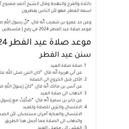
باللذة والفرح والبهجة وقال الشيخ أحمد ممدوح أم
اسمه الفطر، فهو لأن الناس يفطرون
وعن جد عمرو بن شعيب أنَّه قال: “أنَّ رسولَ اللهِ صلَّى ا
موعد صلاة عيد الفطر 2024 في رفح | فلسطين
موعد صلاة عيد الفطر 2024 في رفح | فلسطين
سنن عيد الفطر
صلاة صلاة العيد
عن أبي هريرة أنَّه قال: “كان النبي صلى الله علي
الأكل قبل الخروج الي الصلاة
عن أنس بن مالك أنَّه قال: “كانَ رَسولُ اللَّهِ صَلَّى ال
الذهاب الي صلاة العيد
عن جابر بن سمرة أنَّه قال: “صَلَّيْتُ مع رَسولِ اللهِ صَلَّ
الاغتسال والتزين للصلاة وللعيد
الاغتسال والعناية أمران مستحبان، لأن الصحا
والذهاب الي الصلاة فما أجمل هذا الطريق
المشي إلى مصلى العيد