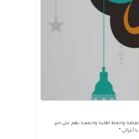
ي بعيد الفطر المبارك، ، فاللهم احفظنا واحفظ اهلينا واجمعنا بهم علي خير
 أعزائي ”