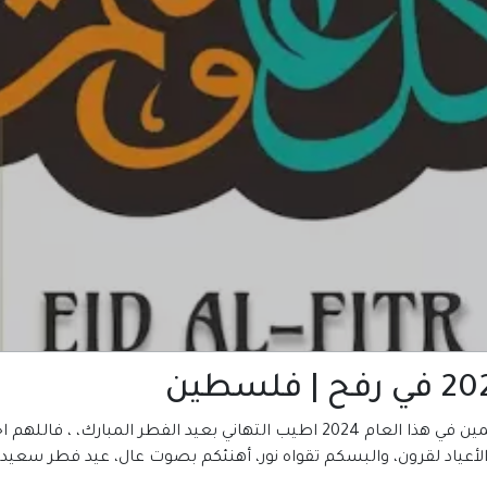
المكتبة العربية للكتب تتمني لكم ولجميع المسلمين في هذا العام 2024 اطيب التهان
لأعياد لقرون، والبسكم تقواه نور، أهنئكم بصوت عال، عيد فطر سعيد يا