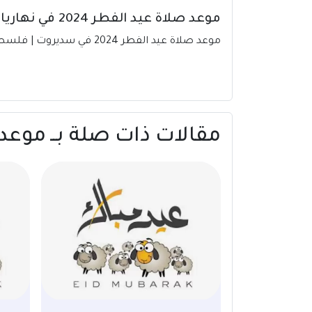
موعد صلاة عيد الفطر 2024 في نهاريا | فلسطين
موعد صلاة عيد الفطر 2024 في سديروت | فلسطين – المكتبة العربية للكتب (arab-books.com)
مقالات ذات صلة بــ موعد صلاة عيد الفط