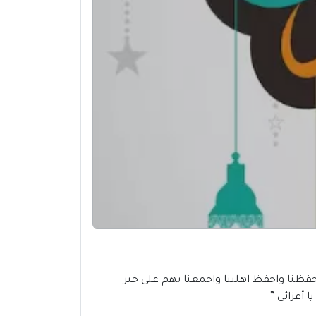
ي بعيد الفطر المبارك، ، فاللهم احفظنا واحفظ اهلينا واجمعنا بهم علي خير
 أعزائي ”