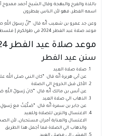
باللذة والفرح والبهجة وقال الشيخ أحمد ممدوح أم
اسمه الفطر، فهو لأن الناس يفطرون
وعن جد عمرو بن شعيب أنَّه قال: “أنَّ رسولَ اللهِ صلَّى ا
موعد صلاة عيد الفطر 2024 في طولكرم | فلسطين
موعد صلاة عيد الفطر 2024 في طولكرم | فلسطين
سنن عيد الفطر
صلاة صلاة العيد
عن أبي هريرة أنَّه قال: “كان النبي صلى الله علي
الأكل قبل الخروج الي الصلاة
عن أنس بن مالك أنَّه قال: “كانَ رَسولُ اللَّهِ صَلَّى ال
الذهاب الي صلاة العيد
عن جابر بن سمرة أنَّه قال: “صَلَّيْتُ مع رَسولِ اللهِ صَلَّ
الاغتسال والتزين للصلاة وللعيد
الاغتسال والعناية أمران مستحبان، لأن الصحا
والذهاب الي الصلاة فما أجمل هذا الطريق
المشي إلى مصلى العيد