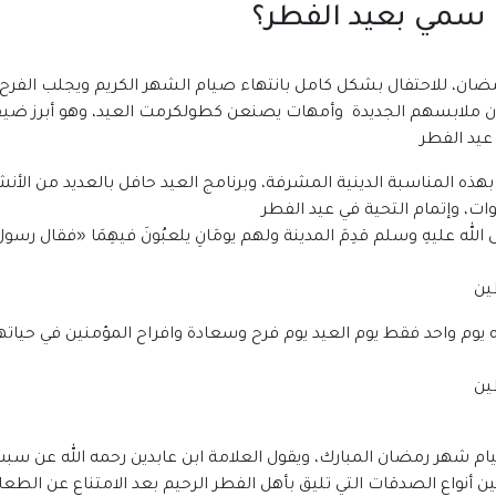
ذا سمي بعيد الفطر؟
ضان، للاحتفال بشكل كامل بانتهاء صيام الشهر الكريم ويجلب الفرح
تدون ملابسهم الجديدة وأمهات يصنعن كطولكرمت العيد، وهو أبرز ض
عيد الفطر
لا بهذه المناسبة الدينية المشرفة، وبرنامج العيد حافل بالعديد من ال
ت، وإتمام التحية في عيد الفطر
 الله عليهِ وسلم قدِمَ المدينة ولهم يومَانِ يلعبُونَ فيهِمَا
«
فقال رسول ا
ه يوم واحد فقط يوم العيد يوم فرح وسعادة وافراح المؤمنين في حياته
م شهر رمضان المبارك، ويقول العلامة ابن عابدين رحمه الله عن سبب إ
 أنواع الصدقات التي تليق بأهل الفطر الرحيم بعد الامتناع عن ال