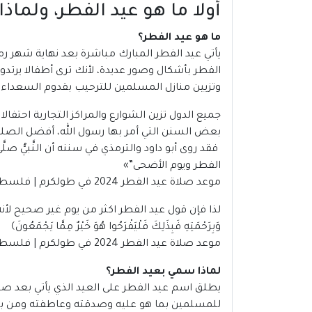
أولا ما هو عيد الفطر، ولما
ما هو عيد الفطر؟
يأتي
عيد الفطر
المبارك مباشرة بعد نهاية شهر رم
الفطر بأشكال وصور عديدة، لأنك ترى أطفالا ير
وتزيين منازل المسلمين للترحيب بقدوم السعداء 
جميع الدول تزين الشوارع والمراكز التجارية احتفا
بعض السنن التي أمر بها رسول الله، أفضل الصلوا
فقد روى أبو داود والترمذي في سننه أن النَّبيُّ صلَّى
الفطر ويوم الأضحى”
»
موعد صلاة عيد الفطر 2024 في طولكرم | فلسطين
لذا فإن قول عيد الفطر اكثر من يوم غير صحيح لأن
وَبِرَحْمَتِهِ فَبِذَلِكَ فَلْيَفْرَحُوا هُوَ خَيْرٌ مِمَّا يَجْمَعُونَ﴾
موعد صلاة عيد الفطر 2024 في طولكرم | فلسطين
لماذا سمي بعيد الفطر؟
يطلق اسم عيد الفطر على العيد الذي يأتي بعد صيا
للمسلمين بما هو عليه وصدقته وعاطفته ومن بين