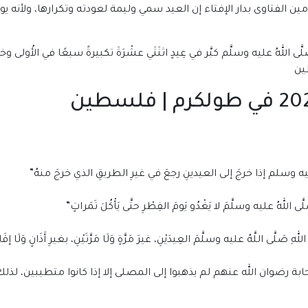
ين الفتاوى بدار الإفتاء إن العيد سمي وليمة لعودته وتكرارها، ولأنه
للهُ عليه وسلَّم كبَّر في عِيدٍ اثنَتَي عشْرَةَ تكبيرةً سبعًا في الأُولى وخمسًا
ه وسلم إذا خرجَ إلى العيدينِ رجعَ في غيرِ الطريقِ الذي خرجَ منهُ”
لهُ عليه وسلَّمَ لا يَغْدُو يَومَ الفِطْرِ حتَّى يَأْكُلَ تَمَراتٍ”
ى اللَّهُ عليه وسلَّمَ العِيدَيْنِ، غيرَ مَرَّةٍ وَلَا مَرَّتَيْنِ، بغيرِ أَذَانٍ وَلَا إقَا
بة رضوان الله عنهم لم يذهبوا إلى المصلى إلا إذا كانوا متطيبين، لذل