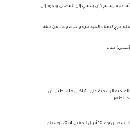
لله عليه وسلم كان يمشي إلى المصلى ويعود إلى
سلم خرج لصلاة العيد مرة واحدة، وعاد من جهة
لأضحى) دعاء.
سطين، مع دقات الساعة 6:15 صباحاً، وقد أكدت الجهات الفلكية الرسمية على الأراضي فلسطين، أن
في غضون أسابيع قليلة، سنشهد مباركة شهر رمضان المبارك 2024-1445،من المحتمل أن يوافق عيد الفطر 2024 فى فلسطين يوم 10 أبريل المقبل 2024، وسيتم