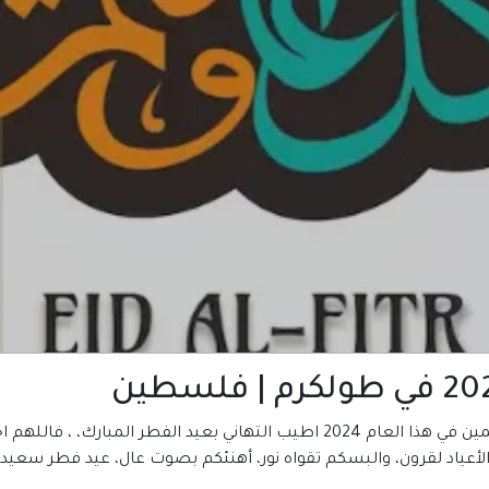
المكتبة العربية للكتب تتمني لكم ولجميع المسلمين في هذا العام 2024 اطيب التهان
لأعياد لقرون، والبسكم تقواه نور، أهنئكم بصوت عال، عيد فطر سعيد يا