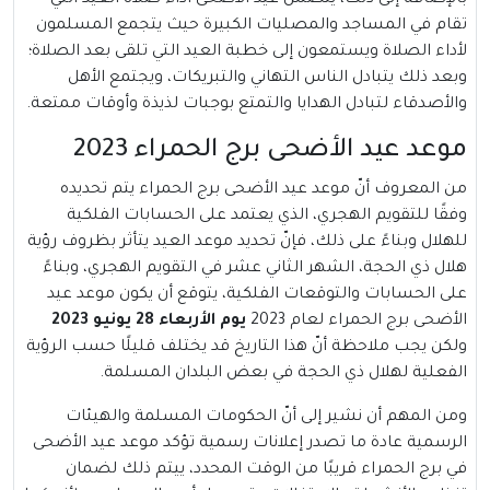
بالإضافة إلى ذلك، يتضمن عيد الأضحى أداء صلاة العيد التي
تقام في المساجد والمصليات الكبيرة حيث يتجمع المسلمون
لأداء الصلاة ويستمعون إلى خطبة العيد التي تلقى بعد الصلاة؛
وبعد ذلك يتبادل الناس التهاني والتبريكات، ويجتمع الأهل
والأصدقاء لتبادل الهدايا والتمتع بوجبات لذيذة وأوقات ممتعة.
موعد عيد الأضحى برج الحمراء 2023
من المعروف أنّ موعد عيد الأضحى برج الحمراء يتم تحديده
وفقًا للتقويم الهجري، الذي يعتمد على الحسابات الفلكية
للهلال وبناءً على ذلك، فإنّ تحديد موعد العيد يتأثر بظروف رؤية
هلال ذي الحجة، الشهر الثاني عشر في التقويم الهجري، وبناءً
على الحسابات والتوقعات الفلكية، يتوقع أن يكون موعد عيد
الأضحى برج الحمراء لعام 2023
يوم الأربعاء 28 يونيو 2023
ولكن يجب ملاحظة أنّ هذا التاريخ قد يختلف قليلًا حسب الرؤية
الفعلية لهلال ذي الحجة في بعض البلدان المسلمة.
ومن المهم أن نشير إلى أنّ الحكومات المسلمة والهيئات
الرسمية عادة ما تصدر إعلانات رسمية تؤكد موعد عيد الأضحى
في برج الحمراء قريبًا من الوقت المحدد، ييتم ذلك لضمان