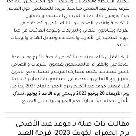
تنظيم الأنشطة والاحتفالات وتسهيل أمور المسلمين، لأنه كما
نعرف يعتبر عيد الأضحى مناسبةً فريدة للمسلمين حول العالم،
حيث يقومون بأداء صلاة العيد في المساجد ويحتفلون
بالتضحية وتقديم الأضاحي، ويشارك الأهل والأصدقاء في
الفرحة ويتبادلون التهاني والتبريكات وتتوجه العائلات في هذا
اليوم العظيم إلى الأقارب والأصدقاء وتتبادل الهدايا والوجبات
اللذيذة.
بالإضافة إلى ذلك، يعتبر عيد الأضحى فرصة للتبرع ومساعدة
المحتاجين والفقراء، فالمسلمون يقدمون التبرعات والأضاحي
للأسر المحتاجة، بهدف مشاركة الفرحة والسعادة مع الآخرين
وتعزيز روح التعاون والعطاء في المجتمع، باختصار، وكما بينا
قبل فيعتبر موعد عيد الأضحى برج الحمراء لعام 2023 يبدأ من
يوم
الأربعاء 28 يونيو 2023
وينتهي يوم
الأحد 2 يوليو
، نسأل
الله أن يجعله عيدًا مباركًا يعم الخير والبركة على الجميع.
مقالات ذات صلة بــ موعد عيد الأضحى
برج الحمراء الكويت 2023: فرحة العيد