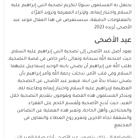
يحتفل به المسلمون سنويًا لتكريم تضحية النبي إبراهيم عليه
السلام واختبار إيمانه، ولإثراء المعرفة وتزويد القرّاء
بالمعلومات الدقيقة، سنستعرض في هذا المقال موعد عيد
الأضحى بُريده 2023.
عيد الأضحى
يعود أصل عيد الأضحى إلى تضحية النبي إبراهيم عليه السلام،
حيث امتحنه الله سبحانه وتعالى بأمرٍ خاص في قصة التضحية،
طلب الله من إبراهيم أن يضحي بابنه الوحيد إسماعيل عليهما
السلام وفي قلب الأمر، تدخلت رحمة الله وأمر إبراهيم بأن
يضحي بشاة بدلاً من ابنه، فيعبر عيد الأضحى عن التضحية
العظيمة لإبراهيم عليه السلام واختبار إيمانه وطاعته لله،
ويتذكر المسلمون هذه القصة ويقومون بتقديم التضحية خلال
العيد، حيث يُذبح الأضحية ويُقسم اللحم على الفقراء
والمحتاجين وأهل الحاجة، وتعبر هذه العملية عن التضامن
والشفقة تجاه الآخرين وتعزيز روح العطاء والتعاون في
المجتمع.