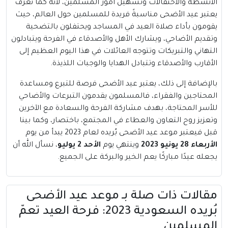
الأنشطة والاحتفالات وتسهيل أمور المسلمين، لأنه كما نعرف
يعتبر عيد الأضحى مناسبةً فريدة للمسلمين حول العالم، حيث
يقومون بأداء صلاة العيد في المساجد ويحتفلون بالتضحية
وتقديم الأضاحي، ويشارك الأهل والأصدقاء في الفرحة ويتبادلون
التهاني والتبريكات وتتوجه العائلات في هذا اليوم العظيم إلى
الأقارب والأصدقاء وتتبادل الهدايا والوجبات اللذيذة.
بالإضافة إلى ذلك، يعتبر عيد الأضحى فرصة للتبرع ومساعدة
المحتاجين والفقراء، فالمسلمون يقدمون التبرعات والأضاحي
للأسر المحتاجة، بهدف مشاركة الفرحة والسعادة مع الآخرين
وتعزيز روح التعاون والعطاء في المجتمع، باختصار، وكما بينا
قبل فيعتبر موعد عيد الأضحى بُريده لعام 2023 يبدأ من يوم
الأربعاء 28 يونيو 2023
وينتهي يوم
الأحد 2 يوليو
، نسأل الله أن
يجعله عيدًا مباركًا يعم الخير والبركة على الجميع.
مقالات ذات صلة بــ موعد عيد الأضحى
بُريده السعودية 2023: فرحة العيد تعمّ
المسلمين