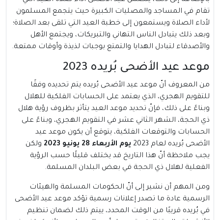
بالإضافة إلى ذلك، يتضمن عيد الأضحى أداء صلاة العيد التي
تقام في المساجد والمصليات الكبيرة حيث يتجمع المسلمون
لأداء الصلاة ويستمعون إلى خطبة العيد التي تلقى بعد الصلاة؛
وبعد ذلك يتبادل الناس التهاني والتبريكات، ويجتمع الأهل
والأصدقاء لتبادل الهدايا والتمتع بوجبات لذيذة وأوقات ممتعة.
موعد عيد الأضحى بُريده 2023
من المعروف أنّ موعد عيد الأضحى بُريده يتم تحديده وفقًا
للتقويم الهجري، الذي يعتمد على الحسابات الفلكية للهلال
وبناءً على ذلك، فإنّ تحديد موعد العيد يتأثر بظروف رؤية هلال
ذي الحجة، الشهر الثاني عشر في التقويم الهجري، وبناءً على
الحسابات والتوقعات الفلكية، يتوقع أن يكون موعد عيد
الأضحى بُريده لعام 2023
يوم الأربعاء 28 يونيو 2023
ولكن
يجب ملاحظة أنّ هذا التاريخ قد يختلف قليلًا حسب الرؤية
الفعلية لهلال ذي الحجة في بعض البلدان المسلمة.
ومن المهم أن نشير إلى أنّ الحكومات المسلمة والهيئات
الرسمية عادة ما تصدر إعلانات رسمية تؤكد موعد عيد الأضحى
في بُريده قريبًا من الوقت المحدد، ييتم ذلك لضمان تنظيم