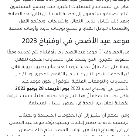
بالإضافة إلى ذلك، يتضمن عيد الأضحى أداء صلاة العيد التي
تقام في المساجد والمصليات الكبيرة حيث يتجمع المسلمون
لأداء الصلاة ويستمعون إلى خطبة العيد التي تلقى بعد الصلاة؛
وبعد ذلك يتبادل الناس التهاني والتبريكات، ويجتمع الأهل
والأصدقاء لتبادل الهدايا والتمتع بوجبات لذيذة وأوقات ممتعة.
موعد عيد الأضحى في أوفنباخ 2023
من المعروف أنّ موعد عيد الأضحى في أوفنباخ يتم تحديده وفقًا
للتقويم الهجري، الذي يعتمد على الحسابات الفلكية للهلال
وبناءً على ذلك، فإنّ تحديد موعد العيد يتأثر بظروف رؤية هلال
ذي الحجة، الشهر الثاني عشر في التقويم الهجري، وبناءً على
الحسابات والتوقعات الفلكية، يتوقع أن يكون موعد عيد
الأضحى في أوفنباخ لعام 2023
يوم الأربعاء 28 يونيو 2023
ولكن يجب ملاحظة أنّ هذا التاريخ قد يختلف قليلًا حسب الرؤية
الفعلية لهلال ذي الحجة في بعض البلدان المسلمة.
ومن المهم أن نشير إلى أنّ الحكومات المسلمة والهيئات
الرسمية عادة ما تصدر إعلانات رسمية تؤكد موعد عيد الأضحى
في في أوفنباخ قريبًا من الوقت المحدد، ييتم ذلك لضمان