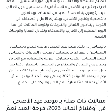
تنظيم الأنشطة والاحتفالات وتسهيل أمور المسلمين، لأنه كما
نعرف يعتبر عيد الأضحى مناسبةً فريدة للمسلمين حول العالم،
حيث يقومون بأداء صلاة العيد في المساجد ويحتفلون
بالتضحية وتقديم الأضاحي، ويشارك الأهل والأصدقاء في
الفرحة ويتبادلون التهاني والتبريكات وتتوجه العائلات في هذا
اليوم العظيم إلى الأقارب والأصدقاء وتتبادل الهدايا والوجبات
اللذيذة.
بالإضافة إلى ذلك، يعتبر عيد الأضحى فرصة للتبرع ومساعدة
المحتاجين والفقراء، فالمسلمون يقدمون التبرعات والأضاحي
للأسر المحتاجة، بهدف مشاركة الفرحة والسعادة مع الآخرين
وتعزيز روح التعاون والعطاء في المجتمع، باختصار، وكما بينا
قبل فيعتبر موعد عيد الأضحى في أوفنباخ لعام 2023 يبدأ من
يوم
الأربعاء 28 يونيو 2023
وينتهي يوم
الأحد 2 يوليو
، نسأل
الله أن يجعله عيدًا مباركًا يعم الخير والبركة على الجميع.
مقالات ذات صلة بــ موعد عيد الأضحى
في أوفنباخ ألمانيا 2023: فرحة العيد تعمّ