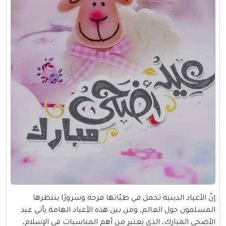
إنّ الأعياد الدينية تحمل في طيّاتها فرحة وسرورًا ينتظرها
المسلمون حول العالم، ومن بين هذه الأعياد الهامة يأتي عيد
الأضحى المبارك، الذي يعتبر من أهم المناسبات في الإسلام،