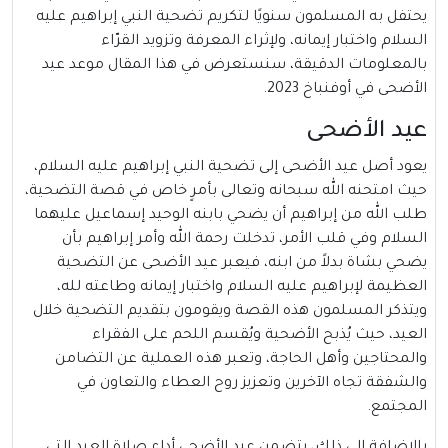
يحتفل به المسلمون سنويًا لتكريم تضحية النبي إبراهيم عليه
السلام واختبار إيمانه، ولإثراء المعرفة وتزويد القرّاء
بالمعلومات الدقيقة، سنستعرض في هذا المقال موعد عيد
الأضحى في أوفنباخ 2023.
عيد الأضحى
يعود أصل عيد الأضحى إلى تضحية النبي إبراهيم عليه السلام،
حيث امتحنه الله سبحانه وتعالى بأمرٍ خاص في قصة التضحية،
طلب الله من إبراهيم أن يضحي بابنه الوحيد إسماعيل عليهما
السلام وفي قلب الأمر، تدخلت رحمة الله وأمر إبراهيم بأن
يضحي بشاة بدلاً من ابنه، فيعبر عيد الأضحى عن التضحية
العظيمة لإبراهيم عليه السلام واختبار إيمانه وطاعته لله،
ويتذكر المسلمون هذه القصة ويقومون بتقديم التضحية خلال
العيد، حيث يُذبح الأضحية ويُقسم اللحم على الفقراء
والمحتاجين وأهل الحاجة، وتعبر هذه العملية عن التضامن
والشفقة تجاه الآخرين وتعزيز روح العطاء والتعاون في
المجتمع.