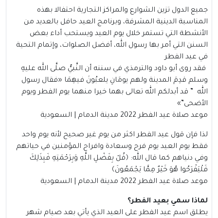
جميع الدول تزين الشوارع والمراكز التجارية احتفالا بهذه
المناسبة الدينية المشرفة، وبرنامج العيد حافل بالعديد من
الأنشطة التي تستمر خلال يوم العيد ويستحب أداء بعض
السنن التي أمر بها رسول الله، أفضل الصلوات، وإتمام التحية
في عيد الفطر
فقد روى أبو داود والترمذي في سننه أن النَّبيُّ صلَّى الله عليهِ
وسلم قدِمَ المدينة ولهم يومَانِ يلعبُونَ فيهِمَا
«
فقال رسول
الله ” قد أبدلكم الله تعالى بهما خيرا منهما يوم الفطر ويوم
الأضحى”
»
موعد صلاة عيد الفطر 2022 مدينة الدمام | السعودية
لذا فإن قول عيد الفطر اكثر من يوم غير صحيح لأنه يوم واحد
فقط يوم العيد يوم فرح وسعادة وافراح المؤمنين في حياتهم
وفي دنياهم كما قال الله:
﴿قُلْ بِفَضْلِ اللَّهِ وَبِرَحْمَتِهِ فَبِذَلِكَ
فَلْيَفْرَحُوا هُوَ خَيْرٌ مِمَّا يَجْمَعُونَ﴾
موعد صلاة عيد الفطر 2022 مدينة الدمام | السعودية
لماذا سمي بعيد الفطر؟
يطلق اسم عيد الفطر على العيد الذي يأتي بعد صيام شهر