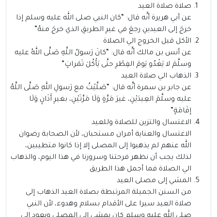
صلاة صلاة العيد
عن أبي هريرة أنَّه قال: “كان النبي صلى الله عليه وسلم إذا
خرجَ إلى العيدينِ رجعَ في غيرِ الطريقِ الذي خرجَ منهُ”
الأكل قبل الخروج الي الصلاة
عن أنس بن مالك أنَّه قال: “كانَ رَسولُ اللَّهِ صَلَّى اللهُ عليه
وسلَّمَ لا يَغْدُو يَومَ الفِطْرِ حتَّى يَأْكُلَ تَمَراتٍ”
الذهاب الي صلاة العيد
عن جابر بن سمرة أنَّه قال: “صَلَّيْتُ مع رَسولِ اللهِ صَلَّى اللَّهُ
عليه وسلَّمَ العِيدَيْنِ، غيرَ مَرَّةٍ وَلَا مَرَّتَيْنِ، بغيرِ أَذَانٍ وَلَا
إقَامَةٍ”
الاغتسال والتزين للصلاة وللعيد
الاغتسال والعناية أمران مستحبان، لأن الصحابة رضوان
الله عنهم لم يذهبوا إلى المصلى إلا إذا كانوا متطيبين،
لذلك يجب أن نظهر فرحتنا وسرورنا في هذا اليوم، والذهاب
الي الصلاة فما أجمل هذا الطريق
المشي إلى مصلى العيد
من السنن الجميلة المرتبطة بصلاة العيد الذهاب إلى
صلاة العيد سيرا على الأقدام بسلام وهدوء، لأن النبي
صلى الله عليه وسلم كان يمشي إلى المصلى ويعود إلى