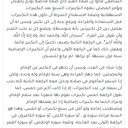
الشافعي قالوا إن صلاة العيد كأي صلاة فائضة تؤدى ركعتان
ويؤمر المصلي بتلاوة التكبيرات السبع بعد التكبيرات
الاستهلالية وصلاة الاستفتاح الشرط أن تكون هذه التكبيرات
قبل الاستعاذة والقراءة، ويرفع يديه إلى كل تكبير، ويسن له أن
يفصل بين كل تكبيرتين بآية متوسطة، ويضع كل يد تحت الصدر
وأن نقول على انفراد: “سبحان الله، والحمد لله، ولا إله إلّا الله،
والله أكبر”، في الركعة الثانية يضيف تكبيرًا إلى التكبير قائما،
ويفعل ذلك كما في الركعة الأولى واعلم أن التكبيرات الإضافية
سنة فإن نسيها، أو تركها: لم يركع للنسيان.
وإذا شك في العدد، ويسن أن يجهر في التكبير عن الإمام
والمصلين كما جهار القراءة وهي سنة للإمام وله وحده، ولكن
إذا استمر المأموم في صلاته ودخل معه الركعة الثانية لأنه يجب
أن يتبعه في عدد التكبيرات، إلا إذا كانت أكبر من خمس، كما
تقول الركعة خمس تكبيرات يقوم بها منفردا بعد سلام الإمام،
وتترك الجماعة تكبيرات إضافية إذا لم يفعلها الإمام
ويصطحب إمامه ولو أقل من سبع تكبيرات أو خمس، وهذا هو
السنة قراءة سورة ق ، أو سورة الأعلى، أو سورة الكافرون في
الركعة الأولى بعد الفاتحة، وتلاوة سورة الإخلاص، أو سورة القمر