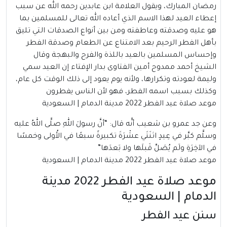
رمضان المبارك، ويقول العلامة ابن عابدين رحمه الله عن سبب
إعطاء العيد لهذا الاسم الذي أعاده الله تعالى للمسلمين بما
هو عليه وصدقته وعاطفته ومن بين أنواع الصدقات التي تليق
بأهل الفطر الرحيم بعد الامتناع عن الطعام وصدقة الفطر
وإحساس المسلمين بالعيد باللذة والفرح والبهجة وقال
الشيخ أحمد ممدوح أمين الفتاوى بدار الإفتاء إن العيد سمي
وليمة لعودته وتكرارها، ولأنه يوم يعود إلى ذلك الوقت كل عام،
وكذلك بسبب اسمه الفطر، فهو لأن الناس يفطرون
موعد صلاة عيد الفطر 2022 مدينة الدمام | السعودية
وعن جد عمرو بن شعيب أنَّه قال: “أنَّ رسولَ اللهِ صلَّى اللهُ عليه
وسلَّم كبَّر في عِيدٍ اثنَتَي عشْرَةَ تكبيرةً سبعًا في الأُولى وخمسًا
في الآخِرَةِ ولَم يُصَلِّ قَبلَها ولا بَعدَها”
موعد صلاة عيد الفطر 2022 مدينة الدمام | السعودية
موعد صلاة عيد الفطر 2022 مدينة
الدمام | السعودية
سنن عيد الفطر