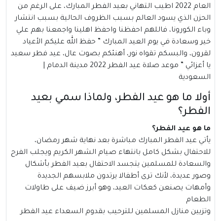
العام 2022 اطيب التهاني بعيد الفطر المبارك، على الرغم من
الحزن الذي يسود العالم بسبب الظروف الحالية بسبب انتشار
وباء الكورونا، فاللهم احفظنا واحفظ اهلينا واجمعنا بهم علي
خير وسعادة في يوم العيد المبارك ” حفظ الله عليكم الأعياد
لقرون، والبسكم تقواه نور، أهنئكم بصوت عال، عيد فطر سعيد
يا أعزائي ” موعد صلاة عيد الفطر 2022 مدينة الدمام |
السعودية
أولا ما هو عيد الفطر، ولماذا سمي بعيد
الفطر؟
ما هو عيد الفطر؟
يأتي
عيد الفطر
المبارك مباشرة بعد نهاية شهر رمضان،
للاحتفال بشكل كامل بانتهاء صيام الشهر الكريم ويجلب الفرح
والسعادة للمسلمين يتجسد الاحتفال بعيد الفطر بأشكال
وصور عديدة، لأنك ترى أطفالا يرتدون ملابسهم الجديدة
وأمهات يصنعن كعكات العيد، وهو أبرز ضيف على طاولات
الطعام
وتزيين منازل المسلمين للترحيب بقدوم السعداء عيد الفطر