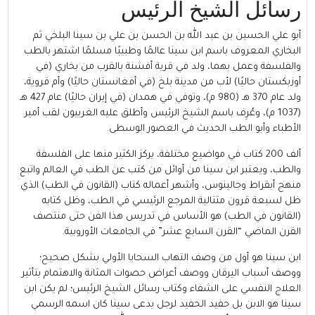
رسائل الشيخ الرئيس
أبو علي الحسين بن عبد الله بن الحسن بن علي
بن سينا
​​البلخي ثم
البخاري المعروف باسم ابن سينا ​​عالمًا وطبيبًا مسلمًا اشتهر بالطب
والفلسفة وعمل بهما، ولد في قرية أفشنة بالقرب من بخاري (في
أوزبكستان حاليًا) لأب من مدينة بلخ (في أفغانستان حاليًا) وأم قروية،
ولد عام 370 هـ (980 م)، وتوفي في همدان (في إيران حاليًا) عام 427 هـ
(1037 م)، وعُرِف باسم الشيخ الرئيس وأطلق عليه الغربيون لقب أمير
الأطباء وأبو الطب الحديث في العصور الوسطى.
ألف 200 كتاب في مواضيع مختلفة، يركز الكثير منها على الفلسفة
والطب، ويعتبر ابن سينا ​​من أوائل من كتب عن الطب في العالم واتبع
منهج أبقراط وجالينوس، وأشهر أعماله كتاب (القانون في الطب) الذي
ظل لسبعة قرون متتالية المرجع الرئيسي في الطب، وظل كتابه
(القانون في الطب) هو الأساس في تدريس هذا الفن حتى منتصف
القرن الماضي “القرن السابع عشر” في الجامعات الأوروبية.
ابن سينا ​​هو أول من وصف التهاب السحايا الأولي بشكل صحيح؛
ووصف أسباب اليرقان ووصف أعراض حصوات المثانة والاهتمام بتأثير
العلاج النفسي على الشفاء وكتاب رسائل الشيخ الرئيس؛ لم يكن ابن
سينا هو الابن بل حفيد الحفيد لرجل يدعى سينا كان اسمه الرسمي