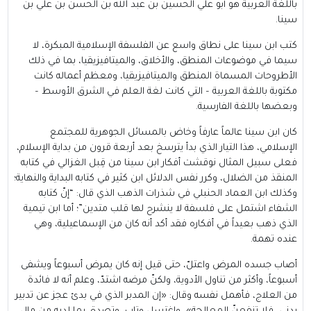
باللغة العربية هو أبو علي الحسين بن عبد الله بن الحسن بن علي بن
سينا.
كتب ابن سينا على نطاق واسع عن الفلسفة الإسلامية المبكرة، لا
سيما في موضوعات المنطق، والأخلاق، والميتافيزيقيا، بما في ذلك
الأطروحات المسماة المنطق والميتافيزيقيا، ومعظم أعماله كانت
مكتوبة باللغة العربية – التي كانت لغة العلم في الشرق الأوسط –
وبعضها باللغة الفارسية.
كان ابن سينا عالماً عارفاً وخاض بالمسائل الجوهرية للمجتمع
الإسلامي، هذا التيار الذي بدأ يترسخ بعد أربعة قرون من بداية الإسلام،
فعلى سبيل المثال نوقشت أفكار ابن سينا من قِبل الغزالي في كتابه
المنقذ من الضلال، وكرر نفس الدلائل ابن كثير في كتابه البداية والنهاية؛
وكذلك ابن العماد الحنبلي في شذرات الذهب الذي قال: “إنّ كتابه
الشفاء اشتمل على فلسفة لا ينشرح لها قلب متدين”؛ أما ابن تيمية
الذي ذهب بعيداً في أفكاره فقد أكد أنه كان من الإسماعيلية، وهي
عنده تهمة.
أصاب جسده المرض واعتلّ، حتى قيل إنه كان يمرض أسبوعاً ويشفى
أسبوعاً، وأكثر من تناول الأدوية، ولكنّ مرضه اشتدّ، وعلم أنه لا فائدة
من العلاج، فأهمل نفسه وقال: «إن المدبر الذي في بدئ عجز عن تدبير