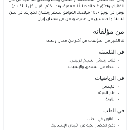
بدني، فلا تنفعنّ المعالجة»، واغتسل وتاب، وتصدق بما لديه من مال
للفقراء، وأعتق غلمانه طلباً للمغفرة، وبدأ بختم القرآن كل ثلاثة أيام)،
توفى في يونيو 1037 ميلادية، الموافق لشهر رمضان المبارك، في سن
الثامنة والخمسين من عمره، ودفن في همدان إيران.
من مؤلفاته
له الكثير من المؤلفات في أكثر من مجال ومنها:
في الفلسفة
كتاب رسائل الشيخ الرئيس.
النجاء في المنطق والإلهيات.
في الرياضيات
اقليدس.
علم الهيئة.
الزاوية.
في الطب
القانون في الطب.
دفع المضار الكية عن الأبدان الإنسانية.