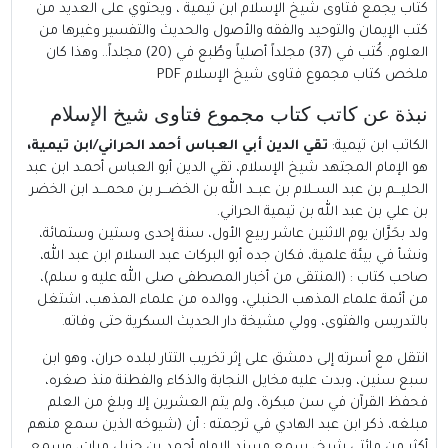
كتاب يجمع فتاوى شيخ الإسلام ابن تيمية ، ويحتوي على العديد من
كتب الإيمان والتوحيد والفقه والأصول والحديث والتفسير وغيرها من
العلوم. كُتب في (37) مجلداً أصلياً وطُبع في (20) مجلداً..
وهذا كان
ملخص كتاب مجموع فتاوى شيخ الإسلام PDF
نبذة عن كاتب كتاب مجموع فتاوى شيخ الإسلام
الكاتب
ابن تيمية
:
تقي الدين أبي العباس أحمد الحراني/ابن تيمية،
هو الإمام المجتهد شيخ الإسلام، تقي الدين أبو العباس أحمـد ابن عبد
الحليـــم بن عبد الســلام بن عبــد الله بن الخضـــر بن محمـــد ابن الخضر
بن علي بن عبد الله بن تيمية الحراني.‏
ولد بحَرَّان يوم الاثنين عاشر ربيع الأول، سنة إحدى وستين وستمائة،
ونشأ في بيئة علمية، فكان جده أبو البركات عبد السلام ابن عبد الله،
صاحب كتاب : (المنتقى من أخبار المصطفى صلى الله عليه و سلم)،
من أئمة علماء المذهب الحنبلي، ووالده من علماء المذهب، اشتغل
بالتدريس والفتوى، وولي مشيخة دار الحديث السكرية حتى وفاته.‏
انتقل مع أسرته إلى دمشق على إثر تخريب التتار لبلده حران، وهو ابن
سبع سنين، وبدت عليه مخايل النجابة والذكاء والفطنة منذ صغره،
فحفظ القرآن في سن مبكرة، ولم يتم العشرين إلا وبلغ من العلم
مبلغه، ذكر ابن عبد الهادي في ترجمته : أن (شيوخه الذين سمع منهم
أكثر من مائتي شيخ، سمع مسند الإمام أحمد بن حنبل مرات، وسمع