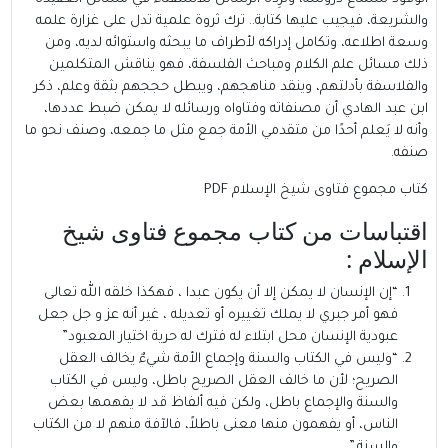
والشريعة، فيجيب عليها كتابة.. ترك ثروة علمية تدل على غزارة علمه
وسعة اطلاعه، وتكامل إدراكه لأطراف ما يبحثه واستوائه لديه، ومن
ذلك مسائل علم الكلام ومباحث الفلسفة، فهو يناقش المتكلمين
والفلاسفة بأدلتهم، وينقد مناهجهم، ويبطل حججهم بثقة وعلم، ذكر
ابن عبد الهادي أن مصنفاته وفتاواه ورسائله لا يمكن ضبط عددها،
وأنه لا يَعلم أحدًا من متقدمي الأمة جمع مثل ما جمعه، وصنف نحو ما
صنفه.
كتاب مجموع فتاوى شيخ الإسلام PDF
اقتباسات من كتاب مجموع فتاوى شيخ
الإسلام :
“إن الإنسان لا يمكن إلا أن يكون عبدا ، فهكذا خلقه الله تعالى
فهو أمر جبري لا يملك تغييره أو تعديله ، غير أنه عز و جل جعل
عبودية الإنسان محل ابتلاء له فترك له حرية اختيار المعبود”
“وليس في الكتاب والسنة وإجماع الأمة شيءٌ يخالف العقل
الصريح؛ لأن ما خالف العقل الصريح باطل، وليس في الكتاب
والسنة والإجماع باطل، ولكن فيه ألفاظ قد لا يفهمها بعض
الناس، أو يفهمون منها معنى باطلاً، فالآفة منهم لا من الكتاب
والسنة.”