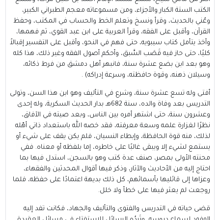
الكتب الستة الكبار والأجزاء، ومن مسموعاته معجم الطبراني الكبير،
وعُني بالحديث، وقرأ ونسخ وتعلم الخط والحساب في المكتب، وحفظ
القرآن، وأقبل على الفقه، وقرأ العربية على ابن عبد القوي، ثم فهمها،
وأخذ يتأمل كتاب سيبويه، حتى فهم في النحو، وأقبل على التفسير إقبالاً
كليًا، حتى حاز فيه قَصَب السَّبق، وأحكم أصول الفقه وغير ذلك، هذا كله
وهو بعد ابن بضع عشرة سنة، فانبهر أهل دمشق من فرط ذكائه،
وسيلان ذهنه، وقوة حافظته، وسرعة إدراكه) .‏
أفتى وله تسع عشرة سنة، وشرع في التأليف وهو ابن هذا السن، وتولى
التدريس بعد وفاة والده، سنة 682هـ بدار الحديث السكرية، وله إحدى
وعشرون سنة، حتى اشتهر أمره بين الناس، وبعد صيته في الآفاق،
نظرًا لغزارة علمه وسعة معرفته، فقد خصه الله باستعداد ذاتي أهّله
لذلك، منه قوة الحافظة، وإبطاء النسيان، فلم يكن يقف على شيء أو
يستمع لشيء إلا ويبقى غالبًا على خاطره، إما بلفظه أو معناه. ففي
محنته الأولى بمصر، صنف عدة كتب وهو بالسجن، استدل فيها بما
احتاج إليه من الأحاديث والآثار، وذكر فيها أقوال المحدثين والفقهاء،
وعزاها إلى قائليها بأسمائهم، كل ذلك بديهة اعتمادًا على حفظه، فلما
روجعت لم يعثر فيها على خطأ ولا خلل.‏
قضى حياته في التدريس والفتوى والتأليف والجهاد، فكانت تفد إليه
الوفود لسماع دروسه، وتَرِدُه الرسائل للاستفتاء في مسائل العقيدة