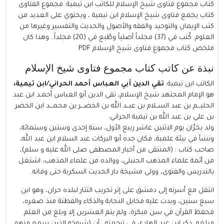
كتاب مجموع فتاوى شيخ الإسلام للكاتب ابن تيمية
: مجموع الفتاوى
كتاب يجمع فتاوى شيخ الإسلام ابن تيمية ، ويحتوي على العديد من
كتب الإيمان والتوحيد والفقه والأصول والحديث والتفسير وغيرها من
العلوم. كُتب في (37) مجلداً أصلياً وطُبع في (20) مجلداً..
وهذا كان
ملخص كتاب مجموع فتاوى شيخ الإسلام PDF
نبذة عن كاتب كتاب مجموع فتاوى شيخ الإسلام
الكاتب
ابن تيمية
:
تقي الدين أبي العباس أحمد الحراني/ابن تيمية،
هو الإمام المجتهد شيخ الإسلام، تقي الدين أبو العباس أحمـد ابن عبد
الحليـــم بن عبد الســلام بن عبــد الله بن الخضـــر بن محمـــد ابن الخضر
بن علي بن عبد الله بن تيمية الحراني.‏
ولد بحَرَّان يوم الاثنين عاشر ربيع الأول، سنة إحدى وستين وستمائة،
ونشأ في بيئة علمية، فكان جده أبو البركات عبد السلام ابن عبد الله،
صاحب كتاب : (المنتقى من أخبار المصطفى صلى الله عليه و سلم)،
من أئمة علماء المذهب الحنبلي، ووالده من علماء المذهب، اشتغل
بالتدريس والفتوى، وولي مشيخة دار الحديث السكرية حتى وفاته.‏
انتقل مع أسرته إلى دمشق على إثر تخريب التتار لبلده حران، وهو ابن
سبع سنين، وبدت عليه مخايل النجابة والذكاء والفطنة منذ صغره،
فحفظ القرآن في سن مبكرة، ولم يتم العشرين إلا وبلغ من العلم
مبلغه، ذكر ابن عبد الهادي في ترجمته : أن (شيوخه الذين سمع منهم