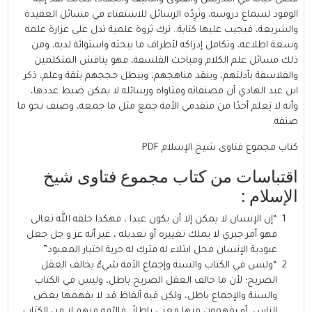
الوفود لسماع دروسه، وتَرِدُه الرسائل للاستفتاء في مسائل العقيدة
والشريعة، فيجيب عليها كتابة.. ترك ثروة علمية تدل على غزارة علمه
وسعة اطلاعه، وتكامل إدراكه لأطراف ما يبحثه واستوائه لديه، ومن
ذلك مسائل علم الكلام ومباحث الفلسفة، فهو يناقش المتكلمين
والفلاسفة بأدلتهم، وينقد مناهجهم، ويبطل حججهم بثقة وعلم، ذكر
ابن عبد الهادي أن مصنفاته وفتاواه ورسائله لا يمكن ضبط عددها،
وأنه لا يَعلم أحدًا من متقدمي الأمة جمع مثل ما جمعه، وصنف نحو ما
صنفه.
كتاب مجموع فتاوى شيخ الإسلام PDF
اقتباسات من كتاب مجموع فتاوى شيخ
الإسلام :
“إن الإنسان لا يمكن إلا أن يكون عبدا ، فهكذا خلقه الله تعالى
فهو أمر جبري لا يملك تغييره أو تعديله ، غير أنه عز و جل جعل
عبودية الإنسان محل ابتلاء له فترك له حرية اختيار المعبود”
“وليس في الكتاب والسنة وإجماع الأمة شيءٌ يخالف العقل
الصريح؛ لأن ما خالف العقل الصريح باطل، وليس في الكتاب
والسنة والإجماع باطل، ولكن فيه ألفاظ قد لا يفهمها بعض
الناس، أو يفهمون منها معنى باطلاً، فالآفة منهم لا من الكتاب