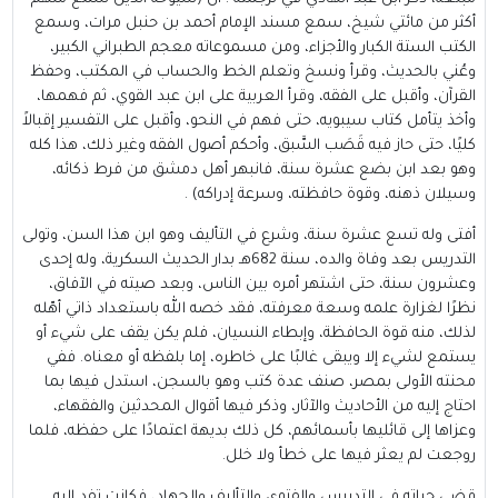
أكثر من مائتي شيخ، سمع مسند الإمام أحمد بن حنبل مرات، وسمع
الكتب الستة الكبار والأجزاء، ومن مسموعاته معجم الطبراني الكبير،
وعُني بالحديث، وقرأ ونسخ وتعلم الخط والحساب في المكتب، وحفظ
القرآن، وأقبل على الفقه، وقرأ العربية على ابن عبد القوي، ثم فهمها،
وأخذ يتأمل كتاب سيبويه، حتى فهم في النحو، وأقبل على التفسير إقبالاً
كليًا، حتى حاز فيه قَصَب السَّبق، وأحكم أصول الفقه وغير ذلك، هذا كله
وهو بعد ابن بضع عشرة سنة، فانبهر أهل دمشق من فرط ذكائه،
وسيلان ذهنه، وقوة حافظته، وسرعة إدراكه) .‏
أفتى وله تسع عشرة سنة، وشرع في التأليف وهو ابن هذا السن، وتولى
التدريس بعد وفاة والده، سنة 682هـ بدار الحديث السكرية، وله إحدى
وعشرون سنة، حتى اشتهر أمره بين الناس، وبعد صيته في الآفاق،
نظرًا لغزارة علمه وسعة معرفته، فقد خصه الله باستعداد ذاتي أهّله
لذلك، منه قوة الحافظة، وإبطاء النسيان، فلم يكن يقف على شيء أو
يستمع لشيء إلا ويبقى غالبًا على خاطره، إما بلفظه أو معناه. ففي
محنته الأولى بمصر، صنف عدة كتب وهو بالسجن، استدل فيها بما
احتاج إليه من الأحاديث والآثار، وذكر فيها أقوال المحدثين والفقهاء،
وعزاها إلى قائليها بأسمائهم، كل ذلك بديهة اعتمادًا على حفظه، فلما
روجعت لم يعثر فيها على خطأ ولا خلل.‏
قضى حياته في التدريس والفتوى والتأليف والجهاد، فكانت تفد إليه