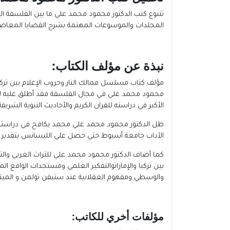
تتنوع كتب الدكتور محمود محمد علي ما بين الفلسفة ا
المجلدات والموسوعات المهتمة بشرح القضايا المعاصرة م
نبذة عن مؤلف الكتاب
:
مؤلف كتاب مسلسل ممالك النار وحروب الإعلام بين تركيا 
الأكبر في دراسته للقران الكريم والأحاديث النبوية الشري
الآداب جامعة أسيوط حتي حصل علي الليسانس بتقدير جيد عام 1988 بعد أن تفوق علي أقرانه وعٌيّن مدرسا مساعداً بكلية الآ
كما أضاف الدكتور محمود محمد علي للتراث العربي وال
بين تركيا والإماراتوالتفكير العلمي ومستجدات الواقع ال
والوسطي ومفهوم العقلانية عند ستيفن تولمن و الميتا
مؤلفات أخري للكاتب
: