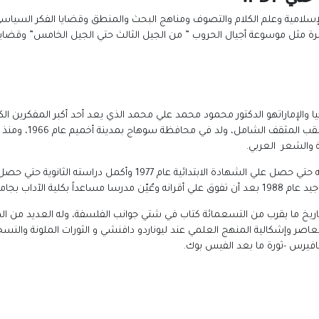
لإسلامية وعلم الكلام والتصوف ومناهج البحث والمنطق وقضايا الفكر السيا
ثل موسوعة أجيال الحروب ” من الجيل الثالث حتي الجيل الخامس” وقضايا الجوا
والإماراتهو الدكتور محمود محمد علي محمد الذي يعد أحد أكبر المفكرين الكب
محمود محمد علي في م
فة والشعر العربي.
داب بجامعة حلوان.
تاريخ ما يقرب من التسعمائة كتاب في شتي جوانب الفلسفة، وله العديد من ا
معاصر وإشكالية المنهج العلمي عند ليوناردو دافنشي و الثورات الملونة والنسخة
فيرس -ثورة ما بعد الفيس بوك.