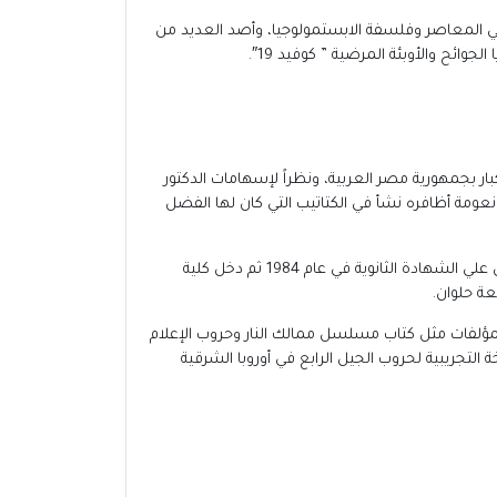
سي المعاصر وفلسفة الابستمولوجيا، وأصد العديد من
ئح والأوبئة المرضية ” كوفيد 19″.
ار بجمهورية مصر العربية، ونظراً لإسهامات الدكتور
جال الفلسفة فقد أطلق عليه لقب المثقف الشامل، ولد في محافظة سوهاج بمدينة أخميم عام 1966، ومنذ نعومة أظافره نشأ في الكتاتيب التي كان لها الفضل
ظل الدكتور محمود محمد علي محمد يكافح في دراسته حتي حصل علي الشهادة الابتدائية عام 1977 وأكمل دراسته الثانوية حتي حصل علي الشهادة الثانوية في عام 1984 ثم دخل كلية
لمؤلفات مثل كتاب مسلسل ممالك النار وحروب الإعلام
 التجريبية لحروب الجيل الرابع في أوروبا الشرقية