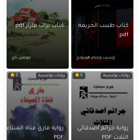
كتاب طبيب الجريمة
كتاب برات فارار pdf
pdf
إرنست ويليام هورنونج
جوزفين تاي
روايات بوليسية
روايات بوليسية
0
0
رواية جرائم أصدقائي
رواية ماري فتاة الميناء
الثلاث PDF
PDF