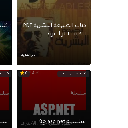
كتاب الطبيعة البشرية PDF
كتاب nd CSS3
للكاتب آدلر ألفريد
ادلر الفريد
كتب تعليم برمجة
كتب ت
0
سلسلة asp.net ج8
سلسلة 