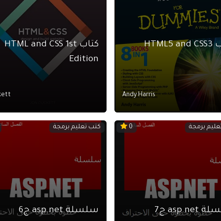
HTML5 a
كتاب HTML and CSS 1st
Edition
kett
Andy Harris
عليم برمجة
كتب تعليم برمجة
0
asp.net ج7
سلسلة asp.net ج6