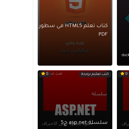
كتاب تعلم HTML5 في سطور
PDF
duc
كتب تعليم برمجة
0
0
سلسلة asp.net ج5