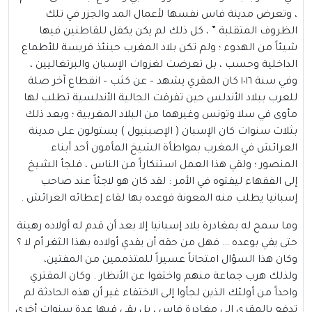
، وتعرض مدينة فاس نفسها لأعمال المد والجزر في تلك
الظروف المتقلبة ” ، كل ذلك لم يكن يكفل للقاطنين فيها
شيئاً من الهدوء ؛ ولم تكن بلاد المغرب حينئذ فريسة للأطماع
الداخلية وحسب ، بل تعرضت لغزوات الإسبان والبرتغاليين ،
وفي سنة ١٠١٦ كان المقري يشهد – عن كثب – انقطاع آخر صلة
للعرب ببلاد الأندلس حين تفرقت الجالية الأندلسية تطلب لها
مأوى في سلا وتونس وغيرهما من البلاد المغربية ؛ وبعد ذلك
بثلاث سنوات كان الإسبان ( الإصبنيول ) يستولون على مدينة
العرائش في المغرب بمواطأة الشيخ المأمون أحد أبناء
المنصور ؛ ولقي هذا العمل استنكاراً من الناس ، فلجأ الشيخ
إلى الفقهاء ليفتوه في الأمر : لقد كان هو لاجئاً عند صاحب
إسبانيا يطلب منه المعونة فوعده بها لقاء إعطائه العرائش .
وما سمح له بمغادرة بلاد إسبانيا إلا بعد أن قدم له أولاده رهينة
حتى يفي بوعده … فهل من حقه أن يفدي أولاده بهذا الثغر أم لا ؟
وكان هذا السؤال امتحاناً عسيراً للمتذممين من المفتين،
ولذلك هرب جماعة منهم واختفوا عن الأنظار . وكان المقتري
واحداً من أولئك الذين لجأوا إلى الاختفاء غير أن هذه الحادثة لم
تدفع بالمقري إلى مغادرة فاس ، بل بقي فيها عدة سنوات أخرى