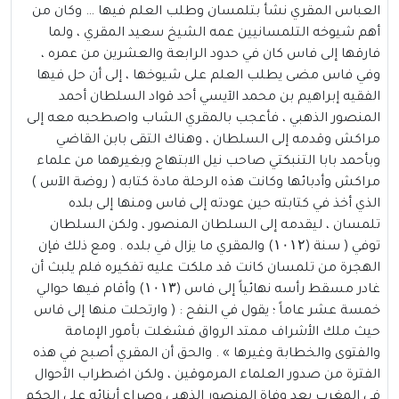
العباس المقري نشأ بتلمسان وطلب العلم فيها … وكان من
أهم شيوخه التلمسانيين عمه الشيخ سعيد المقري ، ولما
فارقها إلى فاس كان في حدود الرابعة والعشرين من عمره ،
وفي فاس مضى يطلب العلم على شيوخها ، إلى أن حل فيها
الفقيه إبراهيم بن محمد الآيسي أحد قواد السلطان أحمد
المنصور الذهبي ، فأعجب بالمقري الشاب واصطحبه معه إلى
مراكش وقدمه إلى السلطان ، وهناك التقى بابن القاضي
وبأحمد بابا التنبكتي صاحب نيل الابتهاج وبغيرهما من علماء
مراكش وأدبائها وكانت هذه الرحلة مادة كتابه ( روضة الآس )
الذي أخذ في كتابته حين عودته إلى فاس ومنها إلى بلده
تلمسان ، ليقدمه إلى السلطان المنصور ، ولكن السلطان
توفي ( سنة (۱۰۱۲) والمقري ما يزال في بلده . ومع ذلك فإن
الهجرة من تلمسان كانت قد ملكت عليه تفكيره فلم يلبث أن
غادر مسقط رأسه نهائياً إلى فاس (۱۰۱۳) وأقام فيها حوالي
خمسة عشر عاماً ؛ يقول في النفح : ( وارتحلت منها إلى فاس
حيث ملك الأشراف ممتد الرواق فشغلت بأمور الإمامة
والفتوى والخطابة وغيرها » . والحق أن المقري أصبح في هذه
الفترة من صدور العلماء المرموقين ، ولكن اضطراب الأحوال
في المغرب بعد وفاة المنصور الذهبي وصراع أبنائه على الحكم