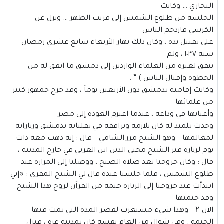
البخاري … وكانت
الجلسة من طلوع الشمس إلى قريب الظهر … ونزل عن
الكرسي فازدحم الناس
على تقبيل يده ، وكان ذلك نهار الأربعاء سابع عشري رمضان
سنة ١٠٣٧ ، ولم
يتفق لغيره من العلماء الواردين إلى دمشق ما اتفق له من
الحظوة وإقبال الناس ) ” .
وكانت إقامته بدمشق دون الأربعين يوماً ، وقد خرج جمهور كبير
من علمائها
وأعيانها في وداعه ، عندما اعتزم العودة إلى مصر
وحدث تلميذ له كان يلازمه ويرافقه في تقلباته بدمشق وزياراته
لمعالمها – وهو الشيخ مرز الشامي – قال : إنه ذهب معه ذات
يوم لزيارة قبر الشيخ محيي الدين ابن العربي في خارج المدينة ،
قال : وكان خروجنا بعد صلاة الصبح ، ووصلنا إلى المزارة عند
طلوع الشمس ، فلما جلسنا عنده قال لي الشيخ المقري : «إني
ابتدأت عند خروجنا إلى الزيارة ختمة من القرآن لروح هذا الشيخ
وقد ختمتها
الآن ۲ – وهذا شيء مستغرب لقصر المدة التي تمت فيها
الختمة . وفي شوال من العام نفسه كان بمدينة غزة ، فنزل