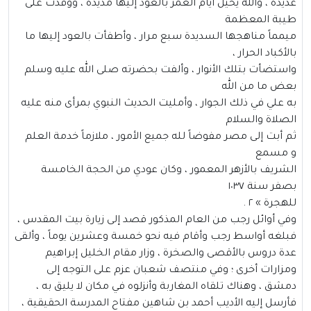
عديدة ، والله يحيل أيام العمر بالعود إليها مديدة ، ووفدت على
طيبة المعظمة
ميمماً مناهجها السديدة سبع مرار ، وأطفأت بالعود إليها ما
بالأكباد الحرار ،
واستضأت بتلك الأنوار ، وألفت بحضرته صلى الله عليه وسلم
بعض ما من الله
به علي في ذلك الجوار ، وأمليت الحديث النبوي بمرأى منه عليه
الصلاة والسلام
ثم أبت إلى مصر مفوضاً لله جميع الأمور ، ملازماً خدمة العلم
و مسمع
الشريف بالأزهر المعمور ، وكان عودي من الحجة الخامسة
بصفر سنة ١٠٣٧
للهجرة » ٢ .
وفي أوائل رجب من العام المذكور قصد إلى زيارة بيت المقدس ،
فبلغه أواسط رجب وأقام فيه نحو خمسة وعشرين يوماً ، وألقى
عدة دروس بالأقصى والصخرة ، وزار مقام الخليل إبراهيم
ومزارات أخرى ؛ وفي منتصف شعبان عزم على التوجه إلى
دمشق ، وهناك تلقاه المغاربة وأنزلوه في مكان لا يليق به ،
فأرسل إليه الأديب أحمد بن شاهين مفتاح المدرسة الحقيقية ،