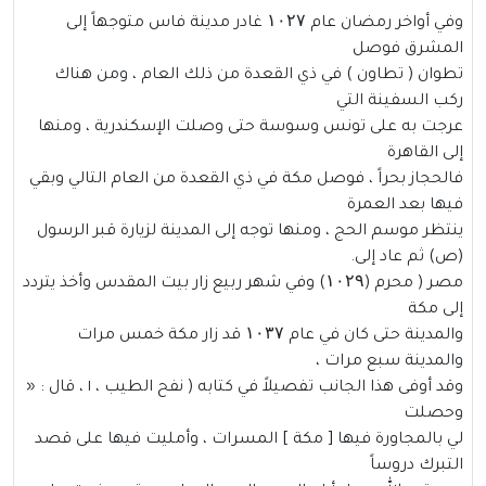
وفي أواخر رمضان عام ۱۰۲۷ غادر مدينة فاس متوجهاً إلى
المشرق فوصل
تطوان ( تطاون ) في ذي القعدة من ذلك العام ، ومن هناك
ركب السفينة التي
عرجت به على تونس وسوسة حتى وصلت الإسكندرية ، ومنها
إلى القاهرة
فالحجاز بحراً ، فوصل مكة في ذي القعدة من العام التالي وبقي
فيها بعد العمرة
ينتظر موسم الحج ، ومنها توجه إلى المدينة لزيارة قبر الرسول
(ص) ثم عاد إلى.
مصر ( محرم (۱۰۲۹) وفي شهر ربيع زار بيت المقدس وأخذ يتردد
إلى مكة
والمدينة حتى كان في عام ۱۰۳۷ قد زار مكة خمس مرات
والمدينة سبع مرات ،
وقد أوفى هذا الجانب تفصيلاً في كتابه ( نفح الطيب ، ١ ، قال : «
وحصلت
لي بالمجاورة فيها [ مكة ] المسرات ، وأمليت فيها على قصد
التبرك دروساً