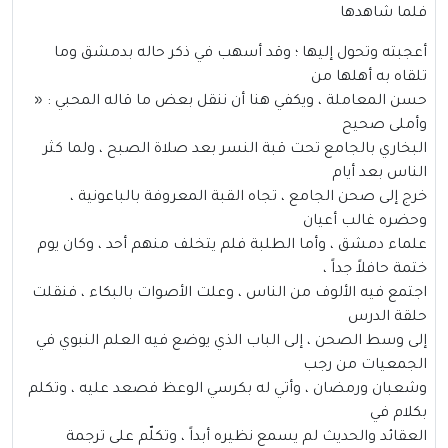
فلما شاهدها
أعجبته وتحول إليها ؛ وقد أسهب في ذكر حاله بدمشق وما
تلقاه به أهلها من
حسن المعاملة ، ويكفي هنا أن ننقل بعض ما قاله المحبي : «
وأملى صحيح
البخاري بالجامع تحت قبة النسر بعد صلاة الصبح ، ولما كثر
الناس بعد أيام
خرج إلى صحن الجامع ، تجاه القبة المعروفة بالباعونية ،
وحضره غالب أعيان
علماء دمشق ، وأما الطلبة فلم يتخلف منهم أحد ، وكان يوم
ختمة حافلاً جداً ،
اجتمع فيه الألوف من الناس ، وعلت الأصوات بالبكاء ، فنقلت
حلقة الدرس
إلى وسط الصحن ، إلى الباب الذي يوضع فيه العلم النبوي في
الجمعيات من رجب
وشعبان ورمضان ، وأتي له بكرسي الوعظ فصعد عليه ، وتكلم
بكلام في
العقائد والحديث لم يسمع نظيره أبداً ، وتكلّم على ترجمة