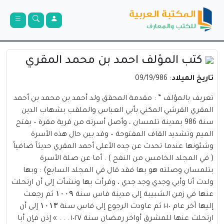
كتب المؤلف احمد بن محمد المقري
تاريخ الميلاد
: 09/19/986
تعريف بالمؤلف ” : مقدمة المحقق ولد أحمد بن محمد بن أحمد
المقري القرشي المكني بأبي العباس والملقب بشهاب الدين
سنة 986 بمدينة تلمسان ، وأصل أسرته من قرية مقرة – بفتح
الميم وتشديد القاف المفتوحة – وقد بين حال هذه الأسرة
وشئونها عندما تحدث عن جده الأعلى أحمد المقري حديثاً ضافياً
( في المجلد الخامس من النفح ) . أما عن صلة الأسرة
بتلمسان وصلته هو بها فقد قال في المجلد السابع) : وبها
ولدت أنا وأبي وجدي وجد جدي ، وقرأت بها ونشأت إلى أن ارتحلت
عنها في زمن الشبيبة إلى مدينة فاس سنة ۱۰۰۹ ثم رجعت
إليها آخر عام ١٠١٠ ثم عاودت الرجوع إلى فاس سنة ۱۰۱۳ إلى أن
ارتحلت عنها للمشرق أواخر رمضان سنة ١٠٢٧ . . . » إذن فإن أبا