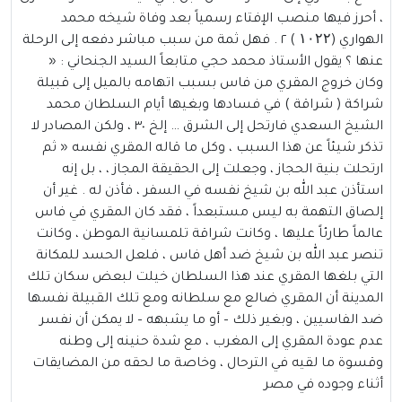
، أحرز فيها منصب الإفتاء رسمياً بعد وفاة شيخه محمد
الهواري (۱۰۲۲ ) ٢ . فهل ثمة من سبب مباشر دفعه إلى الرحلة
عنها ؟ يقول الأستاذ محمد حجي متابعاً السيد الجنحاني : «
وكان خروج المقري من فاس بسبب اتهامه بالميل إلى قبيلة
شراكة ( شراقة ) في فسادها وبغيها أيام السلطان محمد
الشيخ السعدي فارتحل إلى الشرق … إلخ ٣٠ ، ولكن المصادر لا
تذكر شيئاً عن هذا السبب ، وكل ما قاله المقري نفسه « ثم
ارتحلت بنية الحجاز ، وجعلت إلى الحقيقة المجاز ، ، بل إنه
استأذن عبد الله بن شيخ نفسه في السفر ، فأذن له . غير أن
إلصاق التهمة به ليس مستبعداً ، فقد كان المقري في فاس
عالماً طارئاً عليها ، وكانت شراقة تلمسانية الموطن ، وكانت
تنصر عبد الله بن شيخ ضد أهل فاس ، فلعل الحسد للمكانة
التي بلغها المقري عند هذا السلطان خيلت لبعض سكان تلك
المدينة أن المقري ضالع مع سلطانه ومع تلك القبيلة نفسها
ضد الفاسيين ، وبغير ذلك – أو ما يشبهه – لا يمكن أن نفسر
عدم عودة المقري إلى المغرب ، مع شدة حنينه إلى وطنه
وقسوة ما لقيه في الترحال ، وخاصة ما لحقه من المضايقات
أثناء وجوده في مصر