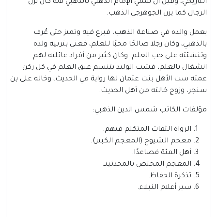
التاريخي، وقيل أن سُمي الإمام الذهبي بالذهبي لأنه كان يزن
الرجال
كما يزن الجوهرجي الذهب.
يعمل والده في صناعة الذهب، فبرع فيه وتميز حتى عُرف
بالذهبي، وكان رجلا صالحًا محبًا للعلم، فعني بتربية ولده
وتنشئته على حب العلم. وكان كثير من أفراد عائلته لهم
انشغال بالعلم، فشب الوليد يتنسم عبق العلم في كل ركن
عمته ست الأهل بنت عثمان لها رواية في الحديث، وخاله علي بن
سنجر، وزوج خالته من أهل الحديث.
مؤلفات الكاتب شمس الدين الذهبي:
الرواة الثقات المتكلم فيهم.
معجم الشيوخ (المعجم الكبير).
أهل المئة فصاعدًا.
المعجم المختص بالمحدثينـ.
تذكرة الحفاظـ.
سير أعلام النبلاء.