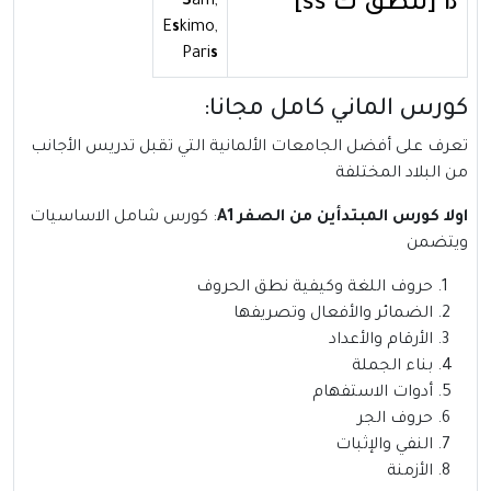
ß [تنطق ك ss]
S
am,
E
s
kimo,
Pari
s
كورس الماني كامل مجانا:
تعرف على أفضل الجامعات الألمانية التي تقبل تدريس الأجانب
من البلاد المختلفة
اولا كورس المبتدأين من الصفر A1
: كورس شامل الاساسيات
ويتضمن
حروف اللغة وكيفية نطق الحروف
الضمائر والأفعال وتصريفها
الأرقام والأعداد
بناء الجملة
أدوات الاستفهام
حروف الجر
النفي والإثبات
الأزمنة