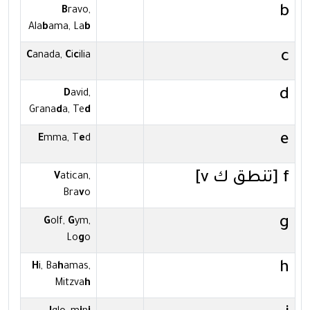
b
B
ravo,
Ala
b
ama, La
b
c
C
anada,
C
i
c
ilia
d
D
avid,
Grana
d
a, Te
d
e
E
mma, T
e
d
f [تنطق ك v]
V
atican,
Bra
v
o
g
G
olf,
G
ym,
Lo
g
o
h
H
i, Ba
h
amas,
Mitzva
h