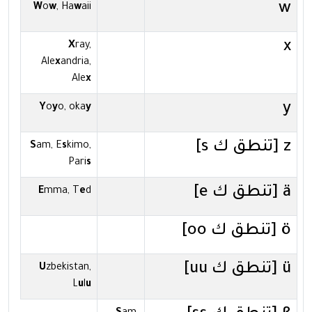
w
W
o
w
, Ha
w
aii
x
X
ray,
Ale
x
andria,
Ale
x
y
Y
o
y
o, oka
y
z [تنطق ك s]
S
am, E
s
kimo,
Pari
s
ä [تنطق ك e]
E
mma, T
e
d
ö [تنطق ك oo]
ü [تنطق ك uu]
U
zbekistan,
L
u
l
u