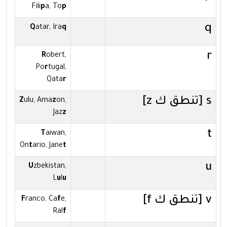
Fili
p
a, To
p
q
Q
atar, Ira
q
r
R
obert,
Po
r
tugal,
Qata
r
s [تنطق ك z]
Z
ulu, Ama
z
on,
Jaz
z
t
T
aiwan,
On
t
ario, Jane
t
u
U
zbekistan,
L
u
l
u
v [تنطق ك f]
F
ranco, Ca
f
e,
Ral
f