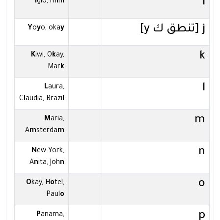
i
I
glo, m
i
n
i
j [تنطق ك y]
Y
o
y
o, oka
y
k
K
iwi, O
k
ay,
Mar
k
l
L
aura,
C
l
audia, Brazi
l
m
M
aria,
A
m
sterda
m
n
N
ew York,
A
n
ita, Joh
n
o
O
kay, H
o
tel,
Paul
o
p
P
anama,