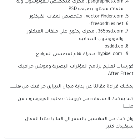
psdgraphics.com
: محرك متخصص للفوتوشوب وبة
ملفات مجهزة بصيغة PSD
vector-finder.com
: متخصص لمفات الفيكتور
: .
freepsdfiles.net
365psd.com
: محرك يحتوي علي ملفات الفيكتور
والفوتوشوب المجانية
psddd.co
flypixel.com
: محرك هام لمصممي المواقع
كورسات تعليم برنامج المؤثرات البصرية وموشن جرافيك
After Effect
يمكنك قراءة مقالنا عن بداية مجال الديزاين جرافيك من هنــــــــا
كما يمكنك الاستفادة من كورسات تعليم الفوتوشوب من
هنـــــــا
وان كنت من المهتمين بالسفر الي المانيا فهذا المقال
سيفيدك كثيرا