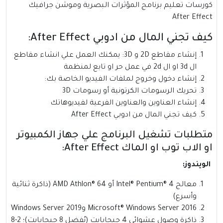
كورسات تعليم برنامج المؤثرات البصرية وموشن جرافيك
After Effect
كيف تجني المال من ادوبي After Effect:
إنشاء مقاطع 2D و 3D: يمكنك العمل علي انشاء مقاطع
ال 3d او ال 2d في عمل حر او تابع لمنظمة
إنشاء دخول وخروج لملفات الفيديو الخاصة بك:
تحريك الرسومات الكرتونية أو رسومات 3D
إنشاء العناوين والعناوين الفرعية لفيديوهاتك
كيف تجني المال من ادوبي After Effect
متطلبات تشغيل البرنامج علي جهاز الكمبيوتر
او الاب توب او الماك After Effect:
الويندوز:
معالج Intel® Pentium® 4 أو AMD Athlon® 64 (ذاكرة ثنائية
وأسرع)
Microsoft® Windows Server 2016 وWindows Server 2019
ذاكرة وصول عشوائي 4 جيجابايت (يُفضل 8 جيجابايت)؛ 2-8