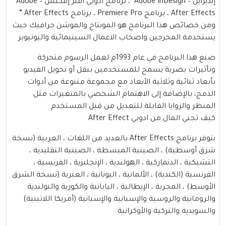
إنديزاين – Adobe InDesign ، برنامج أدوبي أفتر إفكتس – Adobe
After Effects ، برنامج Premiere Pro ، برنامج After Effects ”
ومن خصائص هذا البرنامج هو المونتاج والموشن جرافيك حيث
يستخدمة المخرجين واصحاب الاعمال السينيمائية واليوتيوبر
صنع هذا البرنامج في عام 1993م لعمل الرسوم متحركة
وتأثيرات بصرية يسمح للمستخدمين بنقل أو تحويل الفيديو
بأبعاد ثنائية وثلاثية الأبعاد مع مجموعة متنوعة من أدوات
الدمج، بالإضافة إلى الاهتمام الشخصي بالمتغيرات مثل
المنظر والزوايا القابلة للتعديل من قبل المستخدم
كيف تجني المال من ادوبي After Effect
يتوفر برنامج After Effects بالعديد من اللغات ، العربية (نسخة
شرق أوسطية) ، الصينية المبسطة ، الصينية التقليدية ،
التشيكية ، الدنماركية ، الهولندية ، الإنجليزية ، الفرنسية ،
الفرنسية (الكندية) ، الألمانية ، اليونانية ، العبرية (نسخة الشرق
الأوسط) ، المجرية ، الإيطالية ، اليابانية والكورية والبولندية
والرومانية والروسية والإسبانية والإسبانية (أمريكا اللاتينية)
والسويدية والتركية والأوكرانية