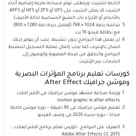
الثابتة للتثبيت؛ ويتطلب توفر مساحة فارغة إضافية أثناء
التثبيت (لا يمكن التثبيت على UFS أو ZFS أو HFS أو APFS
بالأحجام أو الأجزاء ذات الصيغ الحساسة لحالة الأحرف).
شاشة بدقة 1024 × 768 (يُفضل درجة دقة 1280 × 800)
مع بطاقة فيديو 16 بت
لن يعمل هذا البرنامج بدون تنشيط. يجب أن يتوفر لديك
اتصال بالإنترنت كما يجب إكمال عملية التسجيل لتنشيط
البرنامج والتحقق من صحة العضوية والوصول إلى
الخدمات عبر الإنترنت.
كورسات تعليم برنامج المؤثرات البصرية
وموشن جرافيك After Effect:
ورشة صناعة مشهد موشن جرافيك في الأفتر افكت
motion graphic in after effects
تعليم موشن جرافيك فى 90 دقيقة – دورة موشن كاملة
مجانا – دورة جديدة 2020 في وصف الفيديو
التعرف على البرنامج ::كورس تعلم برنامج الافتر ايفكت ::
Adobe After Effects CC 2015