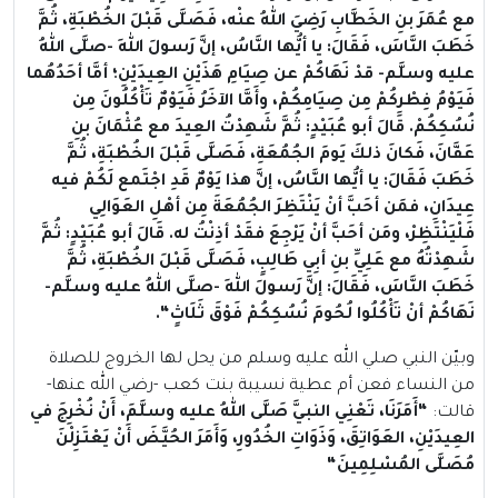
مع عُمَرَ بنِ الخَطَّابِ رَضِيَ اللهُ عنْه، فَصَلَّى قَبْلَ الخُطْبَةِ، ثُمَّ
خَطَبَ النَّاسَ، فَقَالَ: يا أيُّها النَّاسُ، إنَّ رَسولَ اللهِ -صلَّى اللهُ
عليه وسلَّم- قدْ نَهَاكُمْ عن صِيَامِ هَذَيْنِ العِيدَيْنِ؛ أمَّا أحَدُهُما
فَيَوْمُ فِطْرِكُمْ مِن صِيَامِكُمْ، وأَمَّا الآخَرُ فَيَوْمٌ تَأْكُلُونَ مِن
نُسُكِكُمْ. قَالَ أبو عُبَيْدٍ: ثُمَّ شَهِدْتُ العِيدَ مع عُثْمَانَ بنِ
عَفَّانَ، فَكانَ ذلكَ يَومَ الجُمُعَةِ، فَصَلَّى قَبْلَ الخُطْبَةِ، ثُمَّ
خَطَبَ فَقَالَ: يا أيُّها النَّاسُ، إنَّ هذا يَوْمٌ قَدِ اجْتَمع لَكُمْ فيه
عِيدَانِ، فمَن أحَبَّ أنْ يَنْتَظِرَ الجُمُعَةَ مِن أهْلِ العَوَالِي
فَلْيَنْتَظِرْ، ومَن أحَبَّ أنْ يَرْجِعَ فقَدْ أذِنْتُ له
.
قَالَ أبو عُبَيْدٍ: ثُمَّ
شَهِدْتُهُ مع عَلِيِّ بنِ أبِي طَالِبٍ، فَصَلَّى قَبْلَ الخُطْبَةِ، ثُمَّ
خَطَبَ النَّاسَ، فَقَالَ: إنَّ رَسولَ اللهِ -صلَّى اللهُ عليه وسلَّم-
نَهَاكُمْ أنْ تَأْكُلُوا لُحُومَ نُسُكِكُمْ فَوْقَ ثَلَاثٍ
“.
وبيّن النبي صلي الله عليه وسلم من يحل لها الخروج للصلاة
من النساء فعن أم عطية نسيبة بنت كعب -رضي الله عنها-
قالت:
“
أَمَرَنَا، تَعْنِي النبيَّ صَلَّى اللهُ عليه وسلَّمَ، أَنْ نُخْرِجَ في
العِيدَيْنِ، العَوَاتِقَ، وَذَوَاتِ الخُدُورِ، وَأَمَرَ الحُيَّضَ أَنْ يَعْتَزِلْنَ
مُصَلَّى المُسْلِمِينَ
“