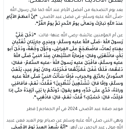
بعض الأحاديث الخاصة بعيد الأضحى:
يعد يوم التضحية من أفضل الأيام عند الله كما قال رسول الله
-صلّى الله عليه وسلّم- في فضل عيد الأضحى:
“
إنَّ أعظمَ الأيَّامِ
عندَ اللَّهِ تبارَكَ وتعالَى يومُ النَّحرِ ثمَّ يومُ القُرِّ
“.
عن أم المؤمنين عائشة -رضي الله عنها- قالت:
“
دَخَلَ عَلَيَّ
رَسولُ اللهِ -صَلَّى اللهُ عليه وسلَّمَ- وعِندِي جارِيَتانِ تُغَنِّيانِ
بغِناءِ بُعاثَ، فاضْطَجَعَ علَى الفِراشِ، وحَوَّلَ وجْهَهُ، ودَخَلَ أبو
بَكْرٍ، فانْتَهَرَنِي وقالَ: مِزْمارَةُ الشَّيْطانِ عِنْدَ النبيِّ صَلَّى اللهُ
عليه وسلَّمَ، فأقْبَلَ عليه رَسولُ اللهِ -عليه السَّلامُ- فقالَ:
دَعْهُما، فَلَمَّا غَفَلَ غَمَزْتُهُما فَخَرَجَتا، وكانَ يَومَ عِيدٍ، يَلْعَبُ
السُّودانُ بالدَّرَقِ والحِرابِ، فَإِمَّا سَأَلْتُ النبيَّ صَلَّى اللهُ عليه
وسلَّمَ، وإمَّا قالَ: تَشْتَهِينَ تَنْظُرِينَ؟ فَقُلتُ: نَعَمْ، فأقامَنِي
وراءَهُ، خَدِّي علَى خَدِّهِ، وهو يقولُ: دُونَكُمْ يا بَنِي أرْفِدَةَ حتَّى إذا
مَلِلْتُ، قالَ: حَسْبُكِ؟ قُلتُ: نَعَمْ، قالَ: فاذْهَبِي
“.
موعد صلاة عيد الأضحى 2024 في أم الجماجم | قطر
ونهي النبي صلي الله عليه وسلم عن صيام يوم العيد فعن عبيد
الله مولى عبد الرحمن بن أزهر:
“
أنَّهُ شَهِدَ العِيدَ يَومَ الأضْحَى