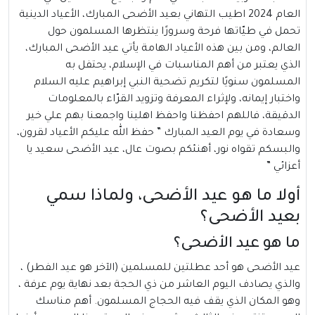
العام 2024 اطيب التهاني بعيد الأضحى المبارك، الأعياد الدينية
تحمل في طيّاتها فرحة وسرورًا ينتظرها المسلمون حول
العالم، ومن بين هذه الأعياد الهامة يأتي عيد الأضحى المبارك،
الذي يعتبر من أهم المناسبات في الإسلام، يحتفل به
المسلمون سنويًا لتكريم تضحية النبي إبراهيم عليه السلام
واختبار إيمانه، ولإثراء المعرفة وتزويد القرّاء بالمعلومات
الدقيقة، فاللهم احفظنا واحفظ اهلينا واجمعنا بهم علي خير
وسعادة في يوم العيد المبارك ” حفظ الله عليكم الأعياد لقرون،
والبسكم تقواه نور، أهنئكم بصوت عال، عيد الأضحى سعيد يا
أعزائي ”
أولا ما هو عيد الأضحى، ولماذا سمي
بعيد الأضحى؟
ما هو عيد الأضحى؟
عيد الأضحى
هو أحد عطلتين للمسلمين (الآخر هو عيد الفطر) ،
والذي يصادف اليوم العاشر من ذي الحجة بعد نهاية يوم عرفة ،
وهو المكان الذي يقف فيه الحجاج المسلمون. أهم مناسك