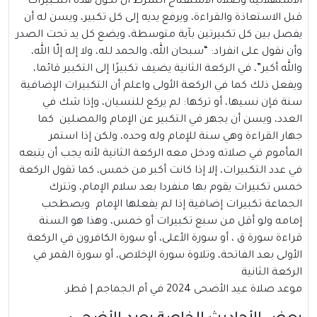
الاستهلالية وصلاة الاستفتاح الشرط أن تكون هذه التكبيرات
قبل الاستعاذة والقراءة، ويرفع يديه إلى كل تكبير، ويسن له أن
يفصل بين كل تكبيرتين بآية متوسطة، ويضع كل يد تحت الصدر
وأن نقول على انفراد: “سبحان الله، والحمد لله، ولا إله إلّا الله،
والله أكبر”، في الركعة الثانية يضيف تكبيرًا إلى التكبير قائما،
ويفعل ذلك كما في الركعة الأولى واعلم أن التكبيرات الإضافية
سنة فإن نسيها، أو تركها: لم يركع للنسيان، وإذا شك في
العدد، ويسن أن يجهر في التكبير عن الإمام والمصلين كما
جهار القراءة وهي سنة للإمام وله وحده، ولكن إذا استمر
المأموم في صلاته ودخل معه الركعة الثانية لأنه يجب أن يتبعه
في عدد التكبيرات، إلا إذا كانت أكبر من خمس، كما تقول الركعة
خمس تكبيرات يقوم بها منفردا بعد سلام الإمام، وتترك
الجماعة تكبيرات إضافية إذا لم يفعلها الإمام ويصطحب
إمامه ولو أقل من سبع تكبيرات أو خمس، وهذا هو السنة
قراءة سورة ق ، أو سورة الأعلى، أو سورة الكافرون في الركعة
الأولى بعد الفاتحة، وتلاوة سورة الإخلاص، أو سورة القمر في
الركعة الثانية
موعد صلاة عيد الأضحى 2024 في أم الجماجم | قطر.