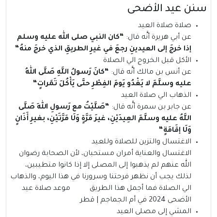
سنن عيد الأضحى
صلاة صلاة العيد
عن أبي هريرة أنَّه قال:
“
كان النبي صلى الله عليه وسلم
إذا خرجَ إلى العيدينِ رجعَ في غيرِ الطريقِ الذي خرجَ منهُ
“
الأكل قبل الخروج الي الصلاة
عن أنس بن مالك أنَّه قال:
“
كانَ رَسولُ اللَّهِ صَلَّى اللهُ
عليه وسلَّمَ لا يَغْدُو يَومَ الفِطْرِ حتَّى يَأْكُلَ تَمَراتٍ
“
الذهاب الي صلاة العيد
عن جابر بن سمرة أنَّه قال:
“
صَلَّيْتُ مع رَسولِ اللهِ صَلَّى
اللَّهُ عليه وسلَّمَ العِيدَيْنِ، غيرَ مَرَّةٍ وَلَا مَرَّتَيْنِ، بغيرِ أَذَانٍ
وَلَا إقَامَةٍ
“
الاغتسال والتزين للصلاة وللعيد
الاغتسال والعناية أمران مستحبان، لأن الصحابة رضوان
الله عنهم لم يذهبوا إلى المصلى إلا إذا كانوا متطيبين،
لذلك يجب أن نظهر فرحتنا وسرورنا في هذا اليوم، والذهاب
الي الصلاة فما أجمل هذا الطريق موعد صلاة عيد
الأضحى 2024 في أم الجماجم | قطر
المشي إلى مصلى العيد