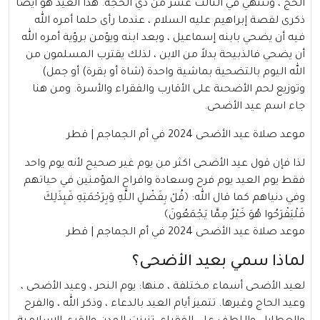
الحج ، وتنتهي في الثالث عشر من ذي الحجة. هذا العيد هو أيضا
ذكرى لقصة إبراهيم عليه السلام ، عندما رأى حلما أمره الله
فيه أن يضحي بابنه إسماعيل ، وبعد ابنه ويؤمن برؤية أمره الله
أن يضحي فالذبيحة بدلاً من الابن ، لذلك يقترب المسلمون من
الله اليوم بالتضحية بماشية واحدة (شاة أو بقرة) أو جمل)
وتوزيع لحم الأضحىة على الأقارب والفقراء والأسرة. ومن هنا
جاء اسم عيد الأضحى.
موعد صلاة عيد الأضحى 2024 في أم الجماجم |
قطر
لذا فإن قول عيد الأضحى اكثر من يوم غير صحيح لأنه يوم واحد
فقط يوم العيد يوم فرح وسعادة وافراح المؤمنين في حياتهم
وفي دنياهم كما قال الله: ﴿قُلْ بِفَضْلِ اللَّهِ وَبِرَحْمَتِهِ فَبِذَلِكَ
فَلْيَفْرَحُوا هُوَ خَيْرٌ مِمَّا يَجْمَعُونَ﴾
موعد صلاة عيد الأضحى 2024 في أم الجماجم | قطر
لماذا سمي بعيد الأضحى؟
لعيد الأضحى أسماء مختلفة ، منها: يوم النحر ، وعيد الأضحى ،
وعيد الحاج وغيرها. تتميز أيام العيد بالدعاء ، وذكر الله ، والفرح