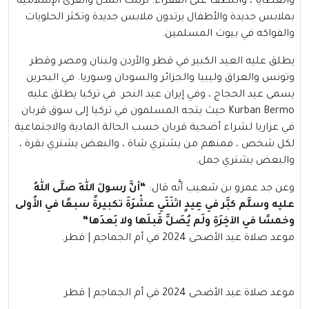
والعطايا ، واللطف على الفقراء. تزينت المدن والقرى الإسلامية
بملابس جديدة والأطفال يرتدون ملابس جديدة وتكثر الحلويات
والفواكه في بيوت المسلمين.
يطلق عليه العيد الكبير في قطر والأردن ولبنان ومصر وقطر
وتونس والعراق وليبيا والجزائر والسودان وسوريا. في البحرين
يسمى عيد الحجاج ، وفي إيران عيد النحر. في تركيا يطلق عليه
Kurban Bermo حيث يتجه المسلمون في تركيا إلى سوق قربان
في عزاريا لشراء أضحية قربان حسب الحالة المادية والاجتماعية
لكل شخص ، فمنهم من يشتري شاة ، والبعض يشتري بقرة ،
والبعض يشتري جمل.
وعن جد عمرو بن شعيب أنَّه قال:
“
أنَّ رسولَ اللهِ صلَّى اللهُ
عليه وسلَّم كبَّر في عِيدٍ اثنَتَي عشْرَةَ تكبيرةً سبعًا في الأُولى
وخمسًا في الآخِرَةِ ولَم يُصَلِّ قَبلَها ولا بَعدَها
“
موعد صلاة عيد الأضحى 2024 في أم الجماجم | قطر.
موعد صلاة عيد الأضحى 2024 في أم الجماجم | قطر