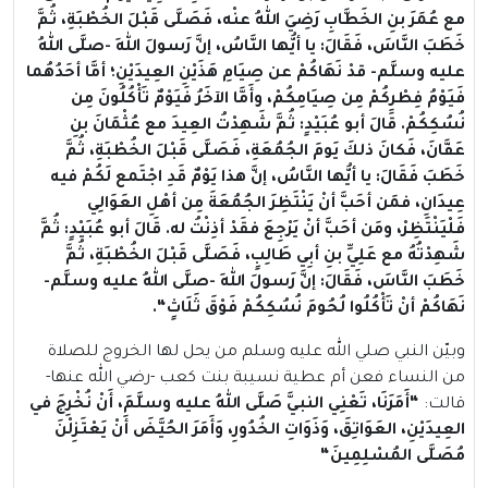
مع عُمَرَ بنِ الخَطَّابِ رَضِيَ اللهُ عنْه، فَصَلَّى قَبْلَ الخُطْبَةِ، ثُمَّ
خَطَبَ النَّاسَ، فَقَالَ: يا أيُّها النَّاسُ، إنَّ رَسولَ اللهِ -صلَّى اللهُ
عليه وسلَّم- قدْ نَهَاكُمْ عن صِيَامِ هَذَيْنِ العِيدَيْنِ؛ أمَّا أحَدُهُما
فَيَوْمُ فِطْرِكُمْ مِن صِيَامِكُمْ، وأَمَّا الآخَرُ فَيَوْمٌ تَأْكُلُونَ مِن
نُسُكِكُمْ. قَالَ أبو عُبَيْدٍ: ثُمَّ شَهِدْتُ العِيدَ مع عُثْمَانَ بنِ
عَفَّانَ، فَكانَ ذلكَ يَومَ الجُمُعَةِ، فَصَلَّى قَبْلَ الخُطْبَةِ، ثُمَّ
خَطَبَ فَقَالَ: يا أيُّها النَّاسُ، إنَّ هذا يَوْمٌ قَدِ اجْتَمع لَكُمْ فيه
عِيدَانِ، فمَن أحَبَّ أنْ يَنْتَظِرَ الجُمُعَةَ مِن أهْلِ العَوَالِي
فَلْيَنْتَظِرْ، ومَن أحَبَّ أنْ يَرْجِعَ فقَدْ أذِنْتُ له
. قَالَ أبو عُبَيْدٍ: ثُمَّ
شَهِدْتُهُ مع عَلِيِّ بنِ أبِي طَالِبٍ، فَصَلَّى قَبْلَ الخُطْبَةِ، ثُمَّ
خَطَبَ النَّاسَ، فَقَالَ: إنَّ رَسولَ اللهِ -صلَّى اللهُ عليه وسلَّم-
نَهَاكُمْ أنْ تَأْكُلُوا لُحُومَ نُسُكِكُمْ فَوْقَ ثَلَاثٍ
“.
وبيّن النبي صلي الله عليه وسلم من يحل لها الخروج للصلاة
من النساء فعن أم عطية نسيبة بنت كعب -رضي الله عنها-
قالت:
“
أَمَرَنَا، تَعْنِي النبيَّ صَلَّى اللهُ عليه وسلَّمَ، أَنْ نُخْرِجَ في
العِيدَيْنِ، العَوَاتِقَ، وَذَوَاتِ الخُدُورِ، وَأَمَرَ الحُيَّضَ أَنْ يَعْتَزِلْنَ
مُصَلَّى المُسْلِمِينَ
“