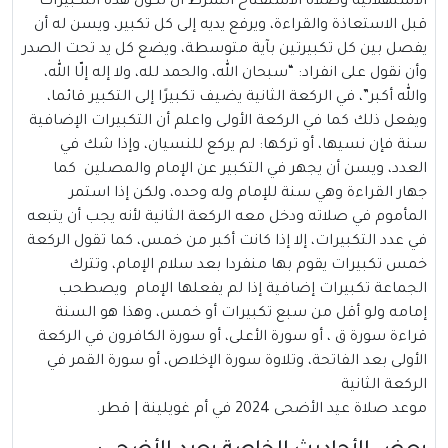
الاستهلالية وصلاة الاستفتاح الشرط أن تكون هذه التكبيرات
قبل الاستعاذة والقراءة، ويرفع يديه إلى كل تكبير، ويسن له أن
يفصل بين كل تكبيرتين بآية متوسطة، ويضع كل يد تحت الصدر
وأن نقول على انفراد: “سبحان الله، والحمد لله، ولا إله إلّا الله،
والله أكبر”، في الركعة الثانية يضيف تكبيرًا إلى التكبير قائما،
ويفعل ذلك كما في الركعة الأولى واعلم أن التكبيرات الإضافية
سنة فإن نسيها، أو تركها: لم يركع للنسيان، وإذا شك في
العدد، ويسن أن يجهر في التكبير عن الإمام والمصلين كما
جهار القراءة وهي سنة للإمام وله وحده، ولكن إذا استمر
المأموم في صلاته ودخل معه الركعة الثانية لأنه يجب أن يتبعه
في عدد التكبيرات، إلا إذا كانت أكبر من خمس، كما تقول الركعة
خمس تكبيرات يقوم بها منفردا بعد سلام الإمام، وتترك
الجماعة تكبيرات إضافية إذا لم يفعلها الإمام ويصطحب
إمامه ولو أقل من سبع تكبيرات أو خمس، وهذا هو السنة
قراءة سورة ق ، أو سورة الأعلى، أو سورة الكافرون في الركعة
الأولى بعد الفاتحة، وتلاوة سورة الإخلاص، أو سورة القمر في
الركعة الثانية
موعد صلاة عيد الأضحى 2024 في أم غويلينة | قطر.