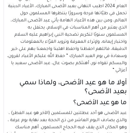
العام 2024 اطيب التهاني بعيد الأضحى المبارك، الأعياد الدينية
تحمل في طيّاتها فرحة وسرورًا ينتظرها المسلمون حول
العالم، ومن بين هذه الأعياد الهامة يأتي عيد الأضحى المبارك،
الذي يعتبر من أهم المناسبات في الإسلام، يحتفل به
المسلمون سنويًا لتكريم تضحية النبي إبراهيم عليه السلام
واختبار إيمانه، ولإثراء المعرفة وتزويد القرّاء بالمعلومات
الدقيقة، فاللهم احفظنا واحفظ اهلينا واجمعنا بهم علي خير
وسعادة في يوم العيد المبارك ” حفظ الله عليكم الأعياد لقرون،
والبسكم تقواه نور، أهنئكم بصوت عال، عيد الأضحى سعيد يا
أعزائي ”
أولا ما هو عيد الأضحى، ولماذا سمي
بعيد الأضحى؟
ما هو عيد الأضحى؟
عيد الأضحى
هو أحد عطلتين للمسلمين (الآخر هو عيد الفطر) ،
والذي يصادف اليوم العاشر من ذي الحجة بعد نهاية يوم عرفة ،
وهو المكان الذي يقف فيه الحجاج المسلمون. أهم مناسك