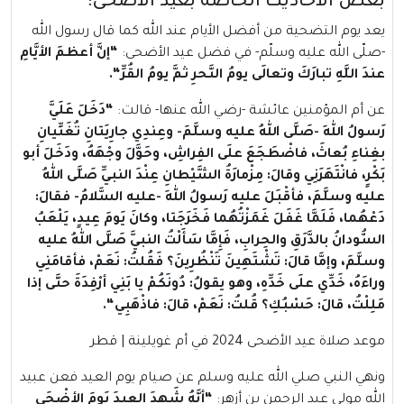
بعض الأحاديث الخاصة بعيد الأضحى:
يعد يوم التضحية من أفضل الأيام عند الله كما قال رسول الله
-صلّى الله عليه وسلّم- في فضل عيد الأضحى:
“
إنَّ أعظمَ الأيَّامِ
عندَ اللَّهِ تبارَكَ وتعالَى يومُ النَّحرِ ثمَّ يومُ القُرِّ
“.
عن أم المؤمنين عائشة -رضي الله عنها- قالت:
“
دَخَلَ عَلَيَّ
رَسولُ اللهِ -صَلَّى اللهُ عليه وسلَّمَ- وعِندِي جارِيَتانِ تُغَنِّيانِ
بغِناءِ بُعاثَ، فاضْطَجَعَ علَى الفِراشِ، وحَوَّلَ وجْهَهُ، ودَخَلَ أبو
بَكْرٍ، فانْتَهَرَنِي وقالَ: مِزْمارَةُ الشَّيْطانِ عِنْدَ النبيِّ صَلَّى اللهُ
عليه وسلَّمَ، فأقْبَلَ عليه رَسولُ اللهِ -عليه السَّلامُ- فقالَ:
دَعْهُما، فَلَمَّا غَفَلَ غَمَزْتُهُما فَخَرَجَتا، وكانَ يَومَ عِيدٍ، يَلْعَبُ
السُّودانُ بالدَّرَقِ والحِرابِ، فَإِمَّا سَأَلْتُ النبيَّ صَلَّى اللهُ عليه
وسلَّمَ، وإمَّا قالَ: تَشْتَهِينَ تَنْظُرِينَ؟ فَقُلتُ: نَعَمْ، فأقامَنِي
وراءَهُ، خَدِّي علَى خَدِّهِ، وهو يقولُ: دُونَكُمْ يا بَنِي أرْفِدَةَ حتَّى إذا
مَلِلْتُ، قالَ: حَسْبُكِ؟ قُلتُ: نَعَمْ، قالَ: فاذْهَبِي
“.
موعد صلاة عيد الأضحى 2024 في أم غويلينة | قطر
ونهي النبي صلي الله عليه وسلم عن صيام يوم العيد فعن عبيد
الله مولى عبد الرحمن بن أزهر:
“
أنَّهُ شَهِدَ العِيدَ يَومَ الأضْحَى