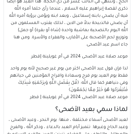
الحج ، وتنتهي في الثالث عشر من ذي الحجة. هذا العيد هو أيضا
ذكرى لقصة إبراهيم عليه السلام ، عندما رأى حلما أمره الله
فيه أن يضحي بابنه إسماعيل ، وبعد ابنه ويؤمن برؤية أمره الله
أن يضحي فالذبيحة بدلاً من الابن ، لذلك يقترب المسلمون من
الله اليوم بالتضحية بماشية واحدة (شاة أو بقرة) أو جمل)
وتوزيع لحم الأضحىة على الأقارب والفقراء والأسرة. ومن هنا
جاء اسم عيد الأضحى.
موعد صلاة عيد الأضحى 2024 في أم غويلينة |قطر
لذا فإن قول عيد الأضحى اكثر من يوم غير صحيح لأنه يوم واحد
فقط يوم العيد يوم فرح وسعادة وافراح المؤمنين في حياتهم
وفي دنياهم كما قال الله: ﴿قُلْ بِفَضْلِ اللَّهِ وَبِرَحْمَتِهِ فَبِذَلِكَ
فَلْيَفْرَحُوا هُوَ خَيْرٌ مِمَّا يَجْمَعُونَ﴾
موعد صلاة عيد الأضحى 2024 في أم غويلينة | قطر
لماذا سمي بعيد الأضحى؟
لعيد الأضحى أسماء مختلفة ، منها: يوم النحر ، وعيد الأضحى ،
وعيد الحاج وغيرها. تتميز أيام العيد بالدعاء ، وذكر الله ، والفرح