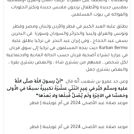
والعطايا ، واللطف على الفقراء. تزينت المدن والقرى الإسلامية
بملابس جديدة والأطفال يرتدون ملابس جديدة وتكثر الحلويات
والفواكه في بيوت المسلمين.
يطلق عليه العيد الكبير في قطر والأردن ولبنان ومصر وقطر
وتونس والعراق وليبيا والجزائر والسودان وسوريا. في البحرين
يسمى عيد الحجاج ، وفي إيران عيد النحر. في تركيا يطلق عليه
Kurban Bermo حيث يتجه المسلمون في تركيا إلى سوق قربان
في عزاريا لشراء أضحية قربان حسب الحالة المادية والاجتماعية
لكل شخص ، فمنهم من يشتري شاة ، والبعض يشتري بقرة ،
والبعض يشتري جمل.
وعن جد عمرو بن شعيب أنَّه قال:
“
أنَّ رسولَ اللهِ صلَّى اللهُ
عليه وسلَّم كبَّر في عِيدٍ اثنَتَي عشْرَةَ تكبيرةً سبعًا في الأُولى
وخمسًا في الآخِرَةِ ولَم يُصَلِّ قَبلَها ولا بَعدَها
“
موعد صلاة عيد الأضحى 2024 في أم غويلينة | قطر.
موعد صلاة عيد الأضحى 2024 في أم غويلينة | قطر