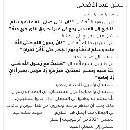
سنن عيد الأضحى
صلاة صلاة العيد
عن أبي هريرة أنَّه قال:
“
كان النبي صلى الله عليه وسلم
إذا خرجَ إلى العيدينِ رجعَ في غيرِ الطريقِ الذي خرجَ منهُ
“
الأكل قبل الخروج الي الصلاة
عن أنس بن مالك أنَّه قال:
“
كانَ رَسولُ اللَّهِ صَلَّى اللهُ
عليه وسلَّمَ لا يَغْدُو يَومَ الفِطْرِ حتَّى يَأْكُلَ تَمَراتٍ
“
الذهاب الي صلاة العيد
عن جابر بن سمرة أنَّه قال:
“
صَلَّيْتُ مع رَسولِ اللهِ صَلَّى
اللَّهُ عليه وسلَّمَ العِيدَيْنِ، غيرَ مَرَّةٍ وَلَا مَرَّتَيْنِ، بغيرِ أَذَانٍ
وَلَا إقَامَةٍ
“
الاغتسال والتزين للصلاة وللعيد
الاغتسال والعناية أمران مستحبان، لأن الصحابة رضوان
الله عنهم لم يذهبوا إلى المصلى إلا إذا كانوا متطيبين،
لذلك يجب أن نظهر فرحتنا وسرورنا في هذا اليوم، والذهاب
الي الصلاة فما أجمل هذا الطريق موعد صلاة عيد
الأضحى 2024 في أم غويلينة | قطر
المشي إلى مصلى العيد