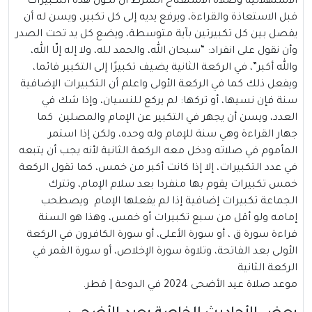
الاستهلالية وصلاة الاستفتاح الشرط أن تكون هذه التكبيرات
قبل الاستعاذة والقراءة، ويرفع يديه إلى كل تكبير، ويسن له أن
يفصل بين كل تكبيرتين بآية متوسطة، ويضع كل يد تحت الصدر
وأن نقول على انفراد: “سبحان الله، والحمد لله، ولا إله إلّا الله،
والله أكبر”، في الركعة الثانية يضيف تكبيرًا إلى التكبير قائما،
ويفعل ذلك كما في الركعة الأولى واعلم أن التكبيرات الإضافية
سنة فإن نسيها، أو تركها: لم يركع للنسيان، وإذا شك في
العدد، ويسن أن يجهر في التكبير عن الإمام والمصلين كما
جهار القراءة وهي سنة للإمام وله وحده، ولكن إذا استمر
المأموم في صلاته ودخل معه الركعة الثانية لأنه يجب أن يتبعه
في عدد التكبيرات، إلا إذا كانت أكبر من خمس، كما تقول الركعة
خمس تكبيرات يقوم بها منفردا بعد سلام الإمام، وتترك
الجماعة تكبيرات إضافية إذا لم يفعلها الإمام ويصطحب
إمامه ولو أقل من سبع تكبيرات أو خمس، وهذا هو السنة
قراءة سورة ق ، أو سورة الأعلى، أو سورة الكافرون في الركعة
الأولى بعد الفاتحة، وتلاوة سورة الإخلاص، أو سورة القمر في
الركعة الثانية
موعد صلاة عيد الأضحى 2024 في الدوحة | قطر.