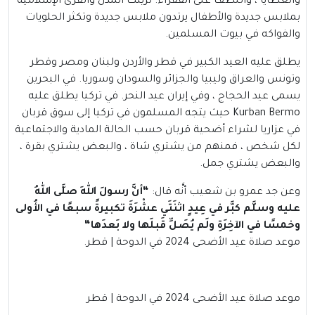
والعطايا ، واللطف على الفقراء. تزينت المدن والقرى الإسلامية
بملابس جديدة والأطفال يرتدون ملابس جديدة وتكثر الحلويات
والفواكه في بيوت المسلمين.
يطلق عليه العيد الكبير في قطر والأردن ولبنان ومصر وقطر
وتونس والعراق وليبيا والجزائر والسودان وسوريا. في البحرين
يسمى عيد الحجاج ، وفي إيران عيد النحر. في تركيا يطلق عليه
Kurban Bermo حيث يتجه المسلمون في تركيا إلى سوق قربان
في عزاريا لشراء أضحية قربان حسب الحالة المادية والاجتماعية
لكل شخص ، فمنهم من يشتري شاة ، والبعض يشتري بقرة ،
والبعض يشتري جمل.
وعن جد عمرو بن شعيب أنَّه قال:
“
أنَّ رسولَ اللهِ صلَّى اللهُ
عليه وسلَّم كبَّر في عِيدٍ اثنَتَي عشْرَةَ تكبيرةً سبعًا في الأُولى
وخمسًا في الآخِرَةِ ولَم يُصَلِّ قَبلَها ولا بَعدَها
“
موعد صلاة عيد الأضحى 2024 في الدوحة | قطر.
موعد صلاة عيد الأضحى 2024 في الدوحة | قطر