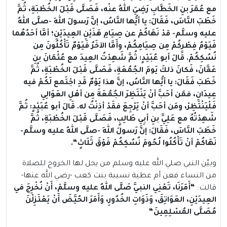
مع عُمَرَ بنِ الخَطَّابِ رَضِيَ اللهُ عنْه، فَصَلَّى قَبْلَ الخُطْبَةِ، ثُمَّ
خَطَبَ النَّاسَ، فَقَالَ: يا أيُّها النَّاسُ، إنَّ رَسولَ اللهِ -صلَّى اللهُ
عليه وسلَّم- قدْ نَهَاكُمْ عن صِيَامِ هَذَيْنِ العِيدَيْنِ؛ أمَّا أحَدُهُما
فَيَوْمُ فِطْرِكُمْ مِن صِيَامِكُمْ، وأَمَّا الآخَرُ فَيَوْمٌ تَأْكُلُونَ مِن
نُسُكِكُمْ. قَالَ أبو عُبَيْدٍ: ثُمَّ شَهِدْتُ العِيدَ مع عُثْمَانَ بنِ
عَفَّانَ، فَكانَ ذلكَ يَومَ الجُمُعَةِ، فَصَلَّى قَبْلَ الخُطْبَةِ، ثُمَّ
خَطَبَ فَقَالَ: يا أيُّها النَّاسُ، إنَّ هذا يَوْمٌ قَدِ اجْتَمع لَكُمْ فيه
عِيدَانِ، فمَن أحَبَّ أنْ يَنْتَظِرَ الجُمُعَةَ مِن أهْلِ العَوَالِي
فَلْيَنْتَظِرْ، ومَن أحَبَّ أنْ يَرْجِعَ فقَدْ أذِنْتُ له
. قَالَ أبو عُبَيْدٍ: ثُمَّ
شَهِدْتُهُ مع عَلِيِّ بنِ أبِي طَالِبٍ، فَصَلَّى قَبْلَ الخُطْبَةِ، ثُمَّ
خَطَبَ النَّاسَ، فَقَالَ: إنَّ رَسولَ اللهِ -صلَّى اللهُ عليه وسلَّم-
نَهَاكُمْ أنْ تَأْكُلُوا لُحُومَ نُسُكِكُمْ فَوْقَ ثَلَاثٍ
“.
وبيّن النبي صلي الله عليه وسلم من يحل لها الخروج للصلاة
من النساء فعن أم عطية نسيبة بنت كعب -رضي الله عنها-
قالت:
“
أَمَرَنَا، تَعْنِي النبيَّ صَلَّى اللهُ عليه وسلَّمَ، أَنْ نُخْرِجَ في
العِيدَيْنِ، العَوَاتِقَ، وَذَوَاتِ الخُدُورِ، وَأَمَرَ الحُيَّضَ أَنْ يَعْتَزِلْنَ
مُصَلَّى المُسْلِمِينَ
“