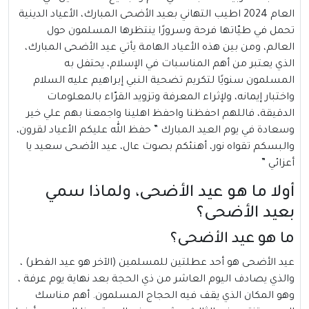
العام 2024 اطيب التهاني بعيد الأضحى المبارك، الأعياد الدينية
تحمل في طيّاتها فرحة وسرورًا ينتظرها المسلمون حول
العالم، ومن بين هذه الأعياد الهامة يأتي عيد الأضحى المبارك،
الذي يعتبر من أهم المناسبات في الإسلام، يحتفل به
المسلمون سنويًا لتكريم تضحية النبي إبراهيم عليه السلام
واختبار إيمانه، ولإثراء المعرفة وتزويد القرّاء بالمعلومات
الدقيقة، فاللهم احفظنا واحفظ اهلينا واجمعنا بهم علي خير
وسعادة في يوم العيد المبارك ” حفظ الله عليكم الأعياد لقرون،
والبسكم تقواه نور، أهنئكم بصوت عال، عيد الأضحى سعيد يا
أعزائي ”
أولا ما هو عيد الأضحى، ولماذا سمي
بعيد الأضحى؟
ما هو عيد الأضحى؟
عيد الأضحى
هو أحد عطلتين للمسلمين (الآخر هو عيد الفطر) ،
والذي يصادف اليوم العاشر من ذي الحجة بعد نهاية يوم عرفة ،
وهو المكان الذي يقف فيه الحجاج المسلمون. أهم مناسك