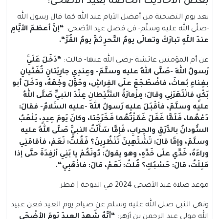
بعض الأحاديث الخاصة بعيد الأضحى:
يعد يوم التضحية من أفضل الأيام عند الله كما قال رسول الله
-صلّى الله عليه وسلّم- في فضل عيد الأضحى:
“
إنَّ أعظمَ الأيَّامِ
عندَ اللَّهِ تبارَكَ وتعالَى يومُ النَّحرِ ثمَّ يومُ القُرِّ
“.
عن أم المؤمنين عائشة -رضي الله عنها- قالت:
“
دَخَلَ عَلَيَّ
رَسولُ اللهِ -صَلَّى اللهُ عليه وسلَّمَ- وعِندِي جارِيَتانِ تُغَنِّيانِ
بغِناءِ بُعاثَ، فاضْطَجَعَ علَى الفِراشِ، وحَوَّلَ وجْهَهُ، ودَخَلَ أبو
بَكْرٍ، فانْتَهَرَنِي وقالَ: مِزْمارَةُ الشَّيْطانِ عِنْدَ النبيِّ صَلَّى اللهُ
عليه وسلَّمَ، فأقْبَلَ عليه رَسولُ اللهِ -عليه السَّلامُ- فقالَ:
دَعْهُما، فَلَمَّا غَفَلَ غَمَزْتُهُما فَخَرَجَتا، وكانَ يَومَ عِيدٍ، يَلْعَبُ
السُّودانُ بالدَّرَقِ والحِرابِ، فَإِمَّا سَأَلْتُ النبيَّ صَلَّى اللهُ عليه
وسلَّمَ، وإمَّا قالَ: تَشْتَهِينَ تَنْظُرِينَ؟ فَقُلتُ: نَعَمْ، فأقامَنِي
وراءَهُ، خَدِّي علَى خَدِّهِ، وهو يقولُ: دُونَكُمْ يا بَنِي أرْفِدَةَ حتَّى إذا
مَلِلْتُ، قالَ: حَسْبُكِ؟ قُلتُ: نَعَمْ، قالَ: فاذْهَبِي
“.
موعد صلاة عيد الأضحى 2024 في الدوحة | قطر
ونهي النبي صلي الله عليه وسلم عن صيام يوم العيد فعن عبيد
الله مولى عبد الرحمن بن أزهر:
“
أنَّهُ شَهِدَ العِيدَ يَومَ الأضْحَى