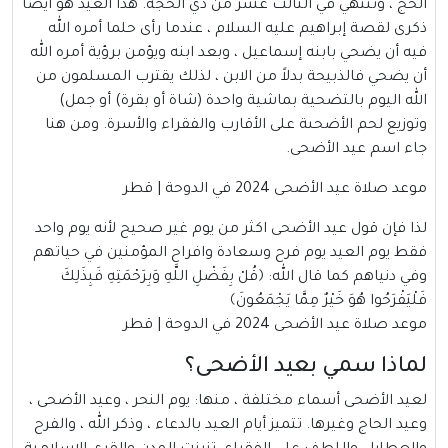
الحج ، وتنتهي في الثالث عشر من ذي الحجة. هذا العيد هو أيضا
ذكرى لقصة إبراهيم عليه السلام ، عندما رأى حلما أمره الله
فيه أن يضحي بابنه إسماعيل ، وبعد ابنه ويؤمن برؤية أمره الله
أن يضحي فالذبيحة بدلاً من الابن ، لذلك يقترب المسلمون من
الله اليوم بالتضحية بماشية واحدة (شاة أو بقرة) أو جمل)
وتوزيع لحم الأضحىة على الأقارب والفقراء والأسرة. ومن هنا
جاء اسم عيد الأضحى.
موعد صلاة عيد الأضحى 2024 في الدوحة |
قطر
لذا فإن قول عيد الأضحى اكثر من يوم غير صحيح لأنه يوم واحد
فقط يوم العيد يوم فرح وسعادة وافراح المؤمنين في حياتهم
وفي دنياهم كما قال الله: ﴿قُلْ بِفَضْلِ اللَّهِ وَبِرَحْمَتِهِ فَبِذَلِكَ
فَلْيَفْرَحُوا هُوَ خَيْرٌ مِمَّا يَجْمَعُونَ﴾
موعد صلاة عيد الأضحى 2024 في الدوحة | قطر
لماذا سمي بعيد الأضحى؟
لعيد الأضحى أسماء مختلفة ، منها: يوم النحر ، وعيد الأضحى ،
وعيد الحاج وغيرها. تتميز أيام العيد بالدعاء ، وذكر الله ، والفرح