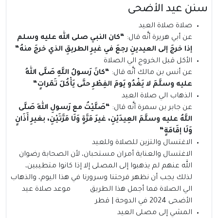
سنن عيد الأضحى
صلاة صلاة العيد
عن أبي هريرة أنَّه قال:
“
كان النبي صلى الله عليه وسلم
إذا خرجَ إلى العيدينِ رجعَ في غيرِ الطريقِ الذي خرجَ منهُ
“
الأكل قبل الخروج الي الصلاة
عن أنس بن مالك أنَّه قال:
“
كانَ رَسولُ اللَّهِ صَلَّى اللهُ
عليه وسلَّمَ لا يَغْدُو يَومَ الفِطْرِ حتَّى يَأْكُلَ تَمَراتٍ
“
الذهاب الي صلاة العيد
عن جابر بن سمرة أنَّه قال:
“
صَلَّيْتُ مع رَسولِ اللهِ صَلَّى
اللَّهُ عليه وسلَّمَ العِيدَيْنِ، غيرَ مَرَّةٍ وَلَا مَرَّتَيْنِ، بغيرِ أَذَانٍ
وَلَا إقَامَةٍ
“
الاغتسال والتزين للصلاة وللعيد
الاغتسال والعناية أمران مستحبان، لأن الصحابة رضوان
الله عنهم لم يذهبوا إلى المصلى إلا إذا كانوا متطيبين،
لذلك يجب أن نظهر فرحتنا وسرورنا في هذا اليوم، والذهاب
الي الصلاة فما أجمل هذا الطريق موعد صلاة عيد
الأضحى 2024 في الدوحة | قطر
المشي إلى مصلى العيد